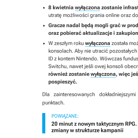
8 kwietnia
wyłączona
zostanie infras
utratę możliwości grania online oraz d
Gracze nadal będą mogli grać w prod
oraz pobierać aktualizacje i zakupio
W zeszłym roku
wyłączona
została mo
konsolach. Aby nie utracić pozostałyc
ID z kontem Nintendo. Wówczas fundus
Switchu, nawet jeśli owej konsoli obec
również zostanie
wyłączona
, więc je
pospieszyć.
Dla zainteresowanych dokładniejszy
punktach.
POWIĄZANE:
20 minut z nowym taktycznym RPG. 
zmiany w strukturze kampanii