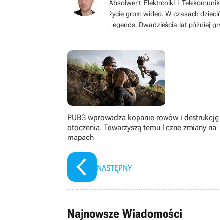
Absolwent Elektroniki i Telekomunik
życie grom wideo. W czasach dzieciń
Legends. Dwadzieścia lat później gr
oraz produkcje typu soulslike od F
zajmuje PC. Po godzinach hobbystyc
czas na oglądaniu filmów i seriali (
PUBG wprowadza kopanie rowów i destrukcję
otoczenia. Towarzyszą temu liczne zmiany na
mapach
NASTĘPNY
Najnowsze Wiadomości