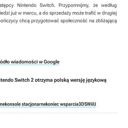
stępcy Nintendo Switch. Przypomnijmy, że według
dzi już w marcu, a do sprzedaży może trafić w drugiej
pończycy chcą przygotować społeczność na zbliżającą
ródło wiadomości w Google
ntendo Switch 2 otrzyma polską wersję językową
śne
konsole stacjonarne
koniec wsparcia
3DS
WiiU