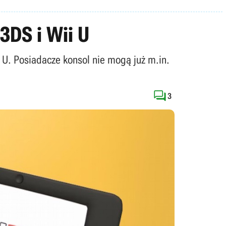
3DS i Wii U
 U. Posiadacze konsol nie mogą już m.in.

3