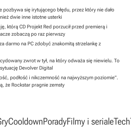
 pozbywa się irytującego błędu, przez który nie dało
ież dwie inne istotne usterki
ję, którą CD Projekt Red porzucił przed premierą i
gracze zobaczą po raz pierwszy
y za darmo na PC zdobyć znakomitą strzelankę z
dowany zwrot w tył, na który odważa się niewielu. To
sytuację Devolver Digital
iwość, podłość i nikczemność na najwyższym poziomie”.
zą, że Rockstar pragnie zemsty
Gry
Cooldown
Porady
Filmy i seriale
Tech