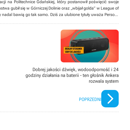
acji na Politechnice Gdańskiej, który postanowił poświęcić swoje
stwa gubił się w Górniczej Dolinie oraz „wbijał golda” w League of
y nadal bawią go tak samo. Dziś za ulubione tytuły uważa Persony
rom Software. Stroni od konsol, a wyjątkowe miejsce w jego sercu
znie działa jako tłumacz, tworzy swoją pierwszą grę bądź spędza
głównie tych animowanych).
Dobrej jakości dźwięk, wodoodporność i 24
godziny działania na baterii - ten głośnik Ankera
rozwala system
POPRZEDNI