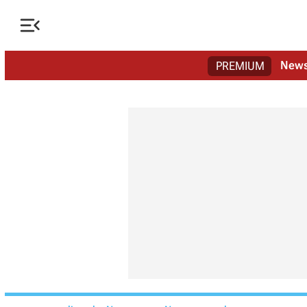

New
PREMIUM