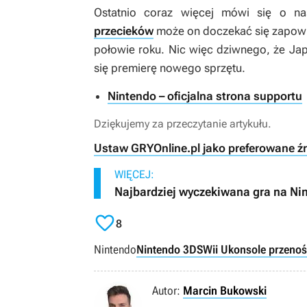
Ostatnio coraz więcej mówi się o na
przecieków
może on doczekać się zapowie
połowie roku. Nic więc dziwnego, że Ja
się premierę nowego sprzętu.
Nintendo – oficjalna strona supportu
Dziękujemy za przeczytanie artykułu.
Ustaw GRYOnline.pl jako preferowane ź
WIĘCEJ:
Najbardziej wyczekiwana gra na Ni

8
Nintendo
Nintendo 3DS
Wii U
konsole przeno
Autor:
Marcin Bukowski