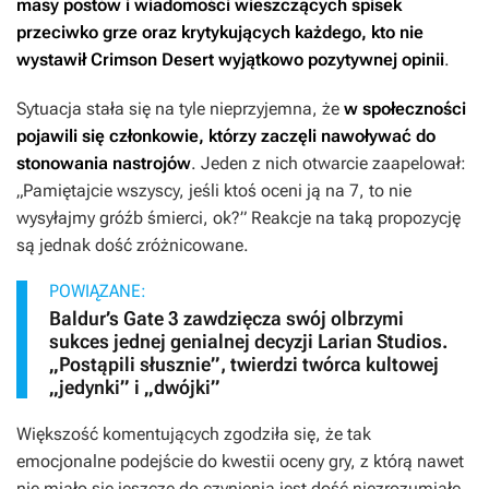
masy postów i wiadomości wieszczących spisek
przeciwko grze oraz krytykujących każdego, kto nie
wystawił
Crimson Desert
wyjątkowo pozytywnej opinii
.
Sytuacja stała się na tyle nieprzyjemna, że
w społeczności
pojawili się członkowie, którzy zaczęli nawoływać do
stonowania nastrojów
. Jeden z nich otwarcie zaapelował:
„Pamiętajcie wszyscy, jeśli ktoś oceni ją na 7, to nie
wysyłajmy gróźb śmierci, ok?” Reakcje na taką propozycję
są jednak dość zróżnicowane.
POWIĄZANE:
Baldur’s Gate 3 zawdzięcza swój olbrzymi
sukces jednej genialnej decyzji Larian Studios.
„Postąpili słusznie”, twierdzi twórca kultowej
„jedynki” i „dwójki”
Większość komentujących zgodziła się, że tak
emocjonalne podejście do kwestii oceny gry, z którą nawet
nie miało się jeszcze do czynienia jest dość niezrozumiałe.