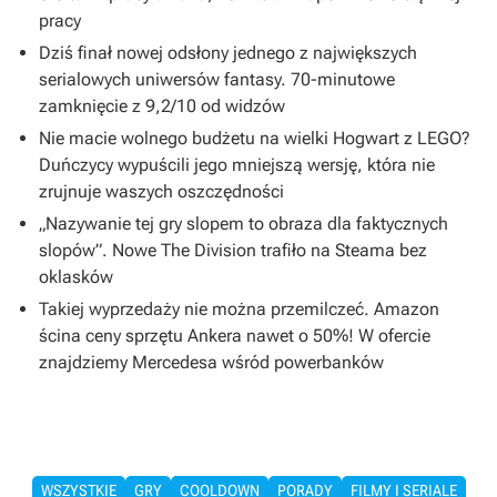
pracy
Dziś finał nowej odsłony jednego z największych
serialowych uniwersów fantasy. 70-minutowe
zamknięcie z 9,2/10 od widzów
Nie macie wolnego budżetu na wielki Hogwart z LEGO?
Duńczycy wypuścili jego mniejszą wersję, która nie
zrujnuje waszych oszczędności
„Nazywanie tej gry slopem to obraza dla faktycznych
slopów”. Nowe The Division trafiło na Steama bez
oklasków
Takiej wyprzedaży nie można przemilczeć. Amazon
ścina ceny sprzętu Ankera nawet o 50%! W ofercie
znajdziemy Mercedesa wśród powerbanków
WSZYSTKIE
GRY
COOLDOWN
PORADY
FILMY I SERIALE