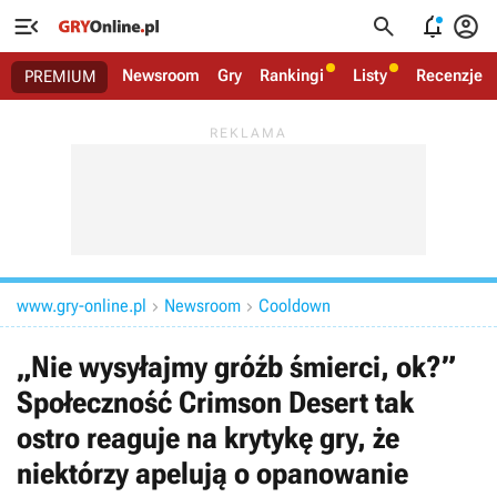




Newsroom
Gry
Rankingi
Listy
Recenzje
PREMIUM
www.gry-online.pl
Newsroom
Cooldown


„Nie wysyłajmy gróźb śmierci, ok?”
Społeczność Crimson Desert tak
ostro reaguje na krytykę gry, że
niektórzy apelują o opanowanie