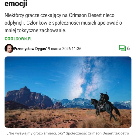
emocji
Niektórzy gracze czekający na Crimson Desert nieco
odpłynęli. Członkowie społeczności musieli apelować o
mniej toksyczne zachowanie.

6
Przemysław Dygas
19 marca 2026 11:36
„Nie wysyłajmy gróźb śmierci, ok?” Społeczność Crimson Desert tak ostro