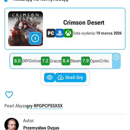
Crimson Desert
Data wydania:
19 marca 2026


8.0
7.2
8.4
7.9
GRYOnline
Gracze
Steam
OpenCritic


Oceń Grę

Pearl Abyss
gry RPG
PC
PS5
XSX
Autor:
Przemysław Dygas