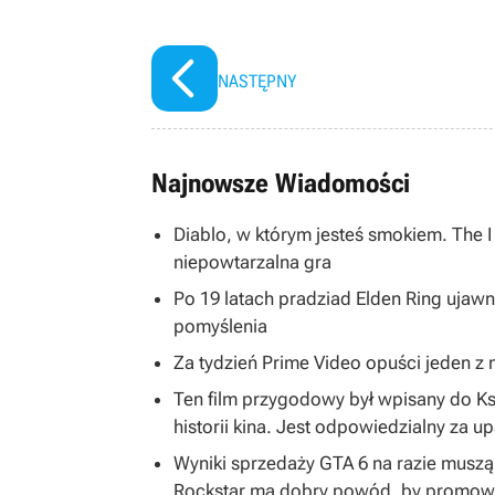
NASTĘPNY
Najnowsze Wiadomości
Diablo, w którym jesteś smokiem. The 
niepowtarzalna gra
Po 19 latach pradziad Elden Ring ujawni
pomyślenia
Za tydzień Prime Video opuści jeden z na
Ten film przygodowy był wpisany do K
historii kina. Jest odpowiedzialny za u
Wyniki sprzedaży GTA 6 na razie musz
Rockstar ma dobry powód, by promować