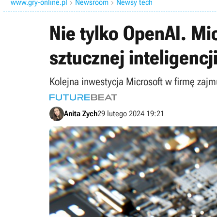
www.gry-online.pl
Newsroom
Newsy tech


Nie tylko OpenAI. Mi
sztucznej inteligencj
Kolejna inwestycja Microsoft w firmę zajmu
Anita Zych
29 lutego 2024 19:21