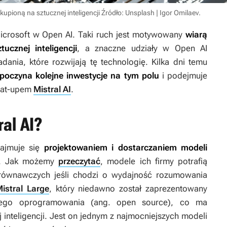
kupioną na sztucznej inteligencji
Źródło: Unsplash | Igor Omilaev
.
icrosoft w Open AI. Taki ruch jest motywowany
wiarą
ucznej inteligencji
, a znaczne udziały w Open AI
ania, które rozwijają tę technologię. Kilka dni temu
 poczyna kolejne inwestycje na tym polu
i podejmuje
stat-upem
Mistral AI
.
al AI?
zajmuje się
projektowaniem i dostarczaniem modeli
w. Jak możemy
przeczytać
, modele ich firmy potrafią
orównawczych jeśli chodzi o wydajność rozumowania
istral Large
, który niedawno został zaprezentowany
artego oprogramowania (ang.
open source
), co ma
 inteligencji. Jest on jednym z najmocniejszych modeli