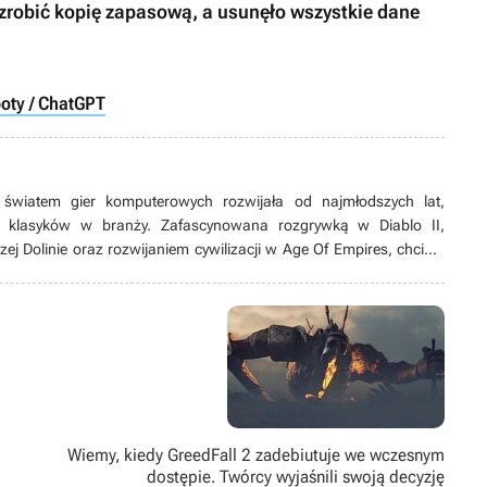
 zrobić kopię zapasową, a usunęło wszystkie dane
oty / ChatGPT
 światem gier komputerowych rozwijała od najmłodszych lat,
h klasyków w branży. Zafascynowana rozgrywką w Diablo II,
j Dolinie oraz rozwijaniem cywilizacji w Age Of Empires, chciała
onych bohaterów dzięki rysunkowi i pisaniu pierwszych komiksów.
woją wiedzę na temat technologii dzięki podjęciu studiów ściśle
owania. Dzięki temu poznała nowe możliwości, jeśli chodzi o
 rysunki koncepcyjne oraz budowanie świata wirtualnego stały się
 zrozumieniu zasad programowania. W przyszłości chciałaby stworzyć
Wiemy, kiedy GreedFall 2 zadebiutuje we wczesnym
dostępie. Twórcy wyjaśnili swoją decyzję