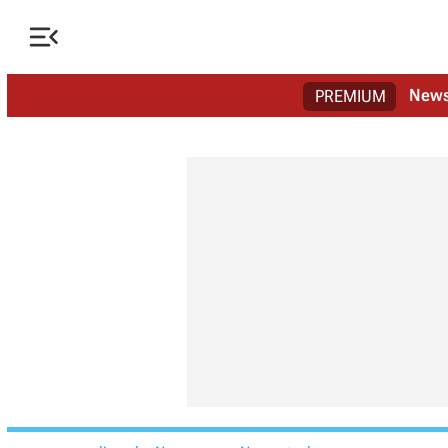

New
PREMIUM