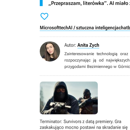
„Przepraszam, literówka”. AI miało

Microsoft
tech
AI / sztuczna inteligencja
chatb
Autor:
Anita Zych
Zainteresowanie technologią oraz
rozpoczynając ją od największyc
przygodami Bezimiennego w Górnicze
kreować własne historie nieustrasz
W późniejszych latach pogłębiała s
związanych z inżynierią oprogram
gamedev – projektowanie modeli 3D,
dla niej bardziej przystępne dzięki
własną grę.
Terminator: Survivors z datą premiery. Gra
zaskakująco mocno postawi na skradanie się