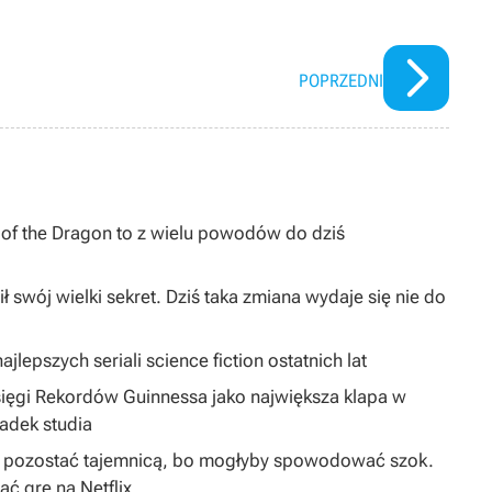
POPRZEDNI
I of the Dragon to z wielu powodów do dziś
ł swój wielki sekret. Dziś taka zmiana wydaje się nie do
jlepszych seriali science fiction ostatnich lat
sięgi Rekordów Guinnessa jako największa klapa w
padek studia
ą pozostać tajemnicą, bo mogłyby spowodować szok.
 grę na Netflix