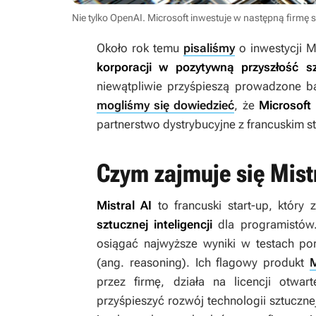
Nie tylko OpenAI. Microsoft inwestuje w następną firmę s
Około rok temu
pisaliśmy
o inwestycji M
korporacji w pozytywną przyszłość szt
niewątpliwie przyśpieszą prowadzone bad
mogliśmy się dowiedzieć
, że
Microsoft
partnerstwo dystrybucyjne z francuskim 
Czym zajmuje się Mistr
Mistral AI
to francuski start-up, który 
sztucznej inteligencji
dla programistó
osiągać najwyższe wyniki w testach p
(ang. r
easoning
). Ich flagowy produkt
M
przez firmę, działa na licencji otw
przyśpieszyć rozwój technologii sztucznej