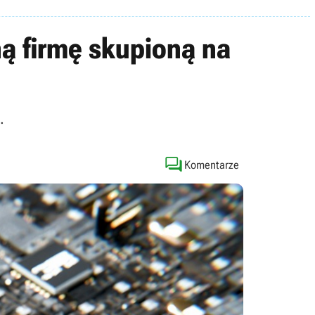
ną firmę skupioną na
.

Komentarze