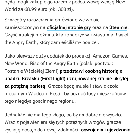
będą mogli zakupić go razem z podstawową wersją
New
World
za 68,99 euro (ok. 308 zł).
Szczegóły rozszerzenia omówiono we wpisie
zamieszczonym na
oficjalnej stronie gry
oraz na
Steamie
.
Część atrakcji można także zobaczyć w zwiastunie
Rise of
the Angry Earth
, który zamieściliśmy poniżej.
Jako pierwszy duży dodatek do produkcji Amazon Games,
New World: Rise of the Angry Earth
(polski podtytuł:
Postanie Wściekłej Ziemi
)
przedstawi osobną historią o
upadku Brzasku (First Light) i zrujnowanej krainie ukrytej
za potężną barierą.
Gracze będą musieli stawić czoła
mocarnym Władcom Bestii, by poznać losy mieszkańców
tego niegdyś gościnnego regionu.
Jednakże nie ma tego złego, co by na dobre nie wyszło.
Wraz z pojawieniem się tych potężnych wrogów gracze
zyskają dostęp do nowej zdolności:
oswajania i ujeżdżania