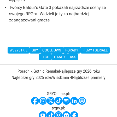
Twórcy Baldur's Gate 3 pokazali najrzadsze sceny ze
swojego RPG-a. Widzieli je tylko najbardziej
zaangażowani gracze
WSZYSTKIE
GRY
COOLDOWN
PORADY
FILMY I SERIALE
TECH
TEMATY
RSS
Poradnik Gothic Remake
Najlepsze gry 2026 roku
Najlepsze gry 2025 roku
Wiedźmin 4
Najbliższe premiery
GRYOnline.pl:
tvgry.pl: