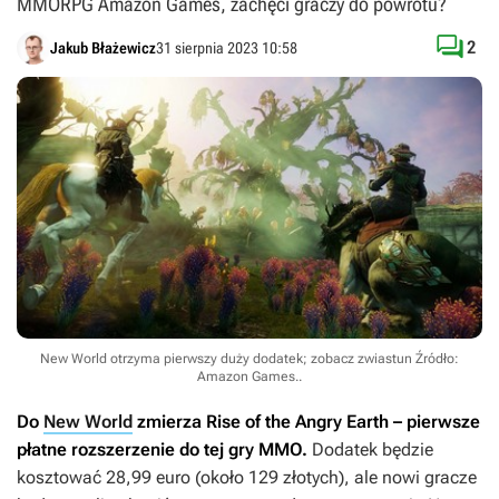
MMORPG Amazon Games, zachęci graczy do powrotu?

2
Jakub Błażewicz
31 sierpnia 2023 10:58
New World otrzyma pierwszy duży dodatek; zobacz zwiastun
Źródło:
Amazon Games.
.
Do
New World
zmierza
Rise of the Angry Earth
– pierwsze
płatne rozszerzenie do tej gry MMO.
Dodatek będzie
kosztować 28,99 euro (około 129 złotych), ale nowi gracze