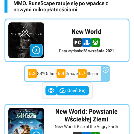
MMO. RuneScape ratuje się po wpadce z
nowymi mikropłatnościami
New World

Data wydania:
28 września 2021

5.2
6.4
6.7
GRYOnline
Gracze
Steam


Oceń Grę
New World: Powstanie
Wściekłej Ziemi
New World: Rise of the Angry Earth