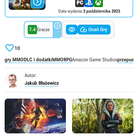

Data wydania:
3 października 2023



7.4
Oceń Grę
Gracze

10
gry MMO
DLC i dodatki
MMORPG
Amazon Game Studios
przepustk
Autor:
Jakub Błażewicz