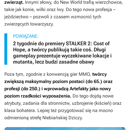
zwierząt.
Innymi słowy, do
New World
trafią wierzchowce,
takie jak konie, wilki oraz lwy. Do tego nowa profesja –
jeździectwo – pozwoli z czasem wzmocnić tych
zwierzęcych towarzyszy.
POWIĄZANE:
2 tygodnie do premiery STALKER 2: Cost of
Hope, a twórcy publikują takie coś. Długi
gameplay prezentuje wyczekiwane lokacje i
mutanta, lecz budzi zasadne obawy
Poza tym, zgodnie z konwencją gier MMO,
twórcy
zwiększą maksymalny poziom postaci (do 65.) oraz
profesji (do 250.) i wprowadzą Artefakty jako nowy
poziom rzadkości wyposażenia.
Do tego dojdą nowe
atrybuty, zadania dla stronnictw, uzbrojenie (kiścień) oraz
klasa bohatera. Lepiej też przygotować się na mocno
odmienioną strefę Niebiańskiej Dziczy.