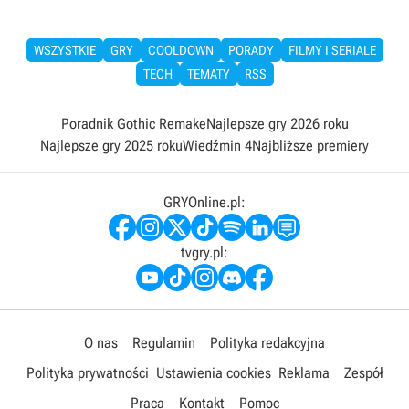
WSZYSTKIE
GRY
COOLDOWN
PORADY
FILMY I SERIALE
TECH
TEMATY
RSS
Poradnik Gothic Remake
Najlepsze gry 2026 roku
Najlepsze gry 2025 roku
Wiedźmin 4
Najbliższe premiery
GRYOnline.pl:
tvgry.pl:
O nas
Regulamin
Polityka redakcyjna
Polityka prywatności
Ustawienia cookies
Reklama
Zespół
Praca
Kontakt
Pomoc