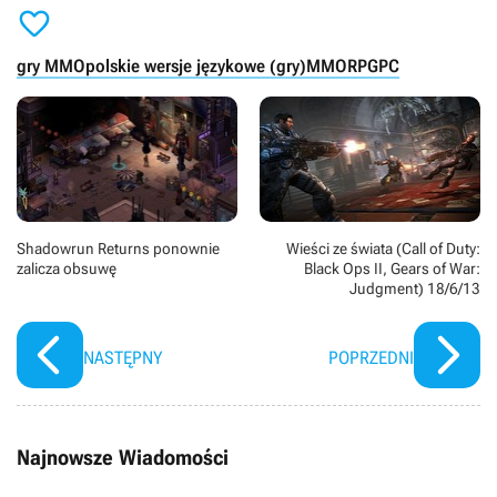

gry MMO
polskie wersje językowe (gry)
MMORPG
PC
Shadowrun Returns ponownie
Wieści ze świata (Call of Duty:
zalicza obsuwę
Black Ops II, Gears of War:
Judgment) 18/6/13
NASTĘPNY
POPRZEDNI
Najnowsze Wiadomości