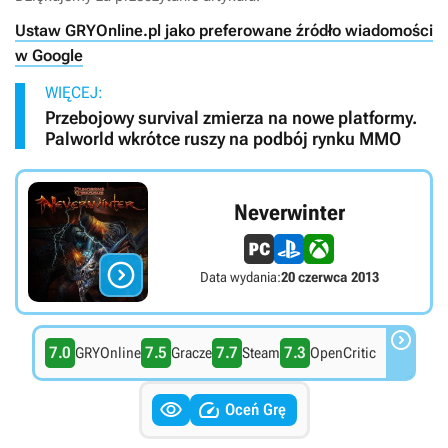
Ustaw GRYOnline.pl jako preferowane źródło wiadomości
w Google
WIĘCEJ:
Przebojowy survival zmierza na nowe platformy.
Palworld wkrótce ruszy na podbój rynku MMO
Neverwinter

Data wydania:
20 czerwca 2013

7.0
7.5
7.7
7.3
GRYOnline
Gracze
Steam
OpenCritic


Oceń Grę