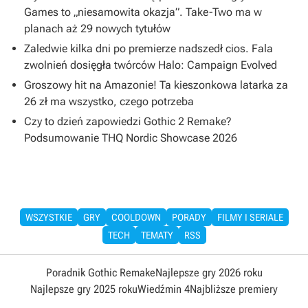
Games to „niesamowita okazja”. Take-Two ma w
planach aż 29 nowych tytułów
Zaledwie kilka dni po premierze nadszedł cios. Fala
zwolnień dosięgła twórców Halo: Campaign Evolved
Groszowy hit na Amazonie! Ta kieszonkowa latarka za
26 zł ma wszystko, czego potrzeba
Czy to dzień zapowiedzi Gothic 2 Remake?
Podsumowanie THQ Nordic Showcase 2026
WSZYSTKIE
GRY
COOLDOWN
PORADY
FILMY I SERIALE
TECH
TEMATY
RSS
Poradnik Gothic Remake
Najlepsze gry 2026 roku
Najlepsze gry 2025 roku
Wiedźmin 4
Najbliższe premiery