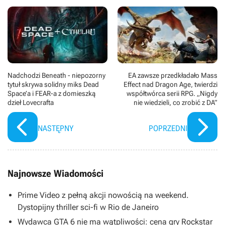
Nadchodzi Beneath - niepozorny
EA zawsze przedkładało Mass
tytuł skrywa solidny miks Dead
Effect nad Dragon Age, twierdzi
Space’a i FEAR-a z domieszką
współtwórca serii RPG. „Nigdy
dzieł Lovecrafta
nie wiedzieli, co zrobić z DA”
NASTĘPNY
POPRZEDNI
Najnowsze Wiadomości
Prime Video z pełną akcji nowością na weekend.
Dystopijny thriller sci-fi w Rio de Janeiro
Wydawca GTA 6 nie ma wątpliwości: cena gry Rockstar