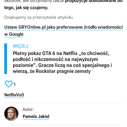
aktorów, ale otrzymamy także
propozycje dostosowane do
tego, jak się czujemy.
Dziękujemy za przeczytanie artykułu.
Ustaw GRYOnline.pl jako preferowane źródło wiadomości
w Google
WIĘCEJ:
Płatny pokaz GTA 6 na Netflix „to chciwość,
podłość i nikczemność na najwyższym
poziomie”. Gracze liczą na coś specjalnego i
wierzą, że Rockstar pragnie zemsty

1
Netflix
VoD
Autor:
Pamela Jakiel