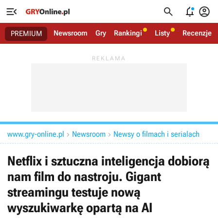




Newsroom
Gry
Rankingi
Listy
Recenzje
PREMIUM
www.gry-online.pl
Newsroom
Newsy o filmach i serialach


Netflix i sztuczna inteligencja dobiorą
nam film do nastroju. Gigant
streamingu testuje nową
wyszukiwarkę opartą na AI