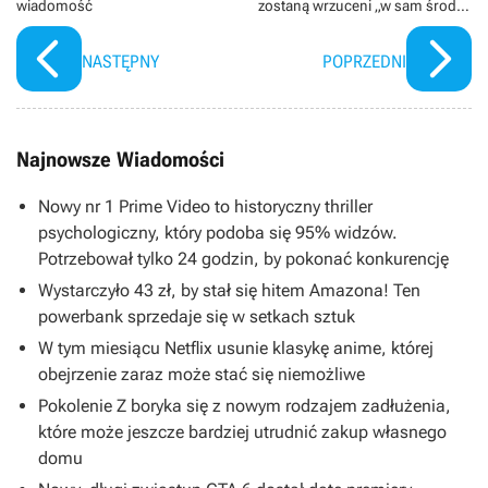
wiadomość
zostaną wrzuceni „w sam środek
akcji”. Reżyser o szczegółach
oczekiwanej produkcji DC
NASTĘPNY
POPRZEDNI
Najnowsze Wiadomości
Nowy nr 1 Prime Video to historyczny thriller
psychologiczny, który podoba się 95% widzów.
Potrzebował tylko 24 godzin, by pokonać konkurencję
Wystarczyło 43 zł, by stał się hitem Amazona! Ten
powerbank sprzedaje się w setkach sztuk
W tym miesiącu Netflix usunie klasykę anime, której
obejrzenie zaraz może stać się niemożliwe
Pokolenie Z boryka się z nowym rodzajem zadłużenia,
które może jeszcze bardziej utrudnić zakup własnego
domu