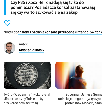
Czy PS6 i Xbox Helix nadają się tylko do
pominięcia? Posiadacze konsol zastanawiają
się czy warto szykować się na zakup

Nintendo
ankiety i badania
konsole przenośne
Nintendo Switch
kon
Autor:
Krystian Łukasik
Twórcy Wiedźmina 4 wykorzystali
Superman Jamesa Gunna
alfabet runiczny Tolkiena, by
uniknie jednego z największych
przekazać nam sekretną
problemów Marvela, a fani