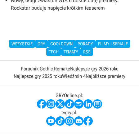
Nowy, długi zwiastun GTA 6 dostał datę premiery.
Rockstar buduje napięcie krótkim teaserem
WSZYSTKIE
GRY
COOLDOWN
PORADY
FILMY I SERIALE
TECH
TEMATY
RSS
Poradnik Gothic Remake
Najlepsze gry 2026 roku
Najlepsze gry 2025 roku
Wiedźmin 4
Najbliższe premiery
GRYOnline.pl:
tvgry.pl: