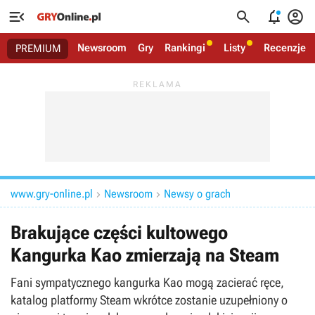




Newsroom
Gry
Rankingi
Listy
Recenzje
PREMIUM
www.gry-online.pl
Newsroom
Newsy o grach


Brakujące części kultowego
Kangurka Kao zmierzają na Steam
Fani sympatycznego kangurka Kao mogą zacierać ręce,
katalog platformy Steam wkrótce zostanie uzupełniony o