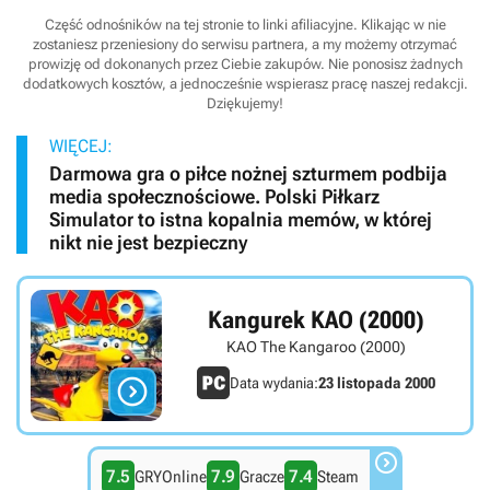
Część odnośników na tej stronie to linki afiliacyjne. Klikając w nie
zostaniesz przeniesiony do serwisu partnera, a my możemy otrzymać
prowizję od dokonanych przez Ciebie zakupów. Nie ponosisz żadnych
dodatkowych kosztów, a jednocześnie wspierasz pracę naszej redakcji.
Dziękujemy!
WIĘCEJ:
Darmowa gra o piłce nożnej szturmem podbija
media społecznościowe. Polski Piłkarz
Simulator to istna kopalnia memów, w której
nikt nie jest bezpieczny
Kangurek KAO (2000)
KAO The Kangaroo (2000)

Data wydania:
23 listopada 2000

7.5
7.9
7.4
GRYOnline
Gracze
Steam