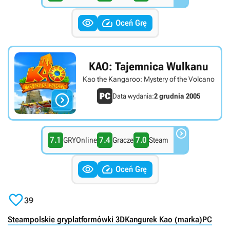


Oceń Grę
KAO: Tajemnica Wulkanu
Kao the Kangaroo: Mystery of the Volcano

Data wydania:
2 grudnia 2005

7.1
7.4
7.0
GRYOnline
Gracze
Steam


Oceń Grę

39
Steam
polskie gry
platformówki 3D
Kangurek Kao (marka)
PC