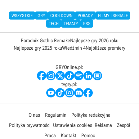
WSZYSTKIE
GRY
COOLDOWN
PORADY
FILMY I SERIALE
TECH
TEMATY
RSS
Poradnik Gothic Remake
Najlepsze gry 2026 roku
Najlepsze gry 2025 roku
Wiedźmin 4
Najbliższe premiery
GRYOnline.pl:
tvgry.pl:
O nas
Regulamin
Polityka redakcyjna
Polityka prywatności
Ustawienia cookies
Reklama
Zespół
Praca
Kontakt
Pomoc