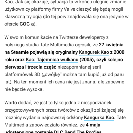
Kao
. Jak się okazuje, sytuacja ta w końcu ulegnie zmianie i
użytkownicy platformy firmy Valve cieszyć się będą mogli
klasyczną trylogią (do tej pory znajdowała się ona jedynie w
ofercie
GOG-a
).
W swoim komunikacie na Twitterze deweloperzy z
polskiego studia Tate Multimedia ogłosili, że
27 kwietnia
na Steamie pojawią się oryginalny
Kangurek Kao
z 2000
roku oraz
Kao: Tajemnica wulkanu
(2005), czyli kolejno
pierwsza i trzecia część
niezapomnianej serii
platformówek 3D („dwójkę” można tam kupić już od paru
lat). Na ten moment ich cena nie jest znana, ale zapewne
nie będzie wysoka.
Warto dodać, że jest to tylko jedna z niespodzianek
przygotowywanych przez twórców z okazji zbliżającej się
rocznicy wydania najnowszej odsłony
Kangurka Kao
. Tate
Multimedia zapowiedziało również, że
4 maja
udostępnione zostanie DLC
Bend The Roo’les
,