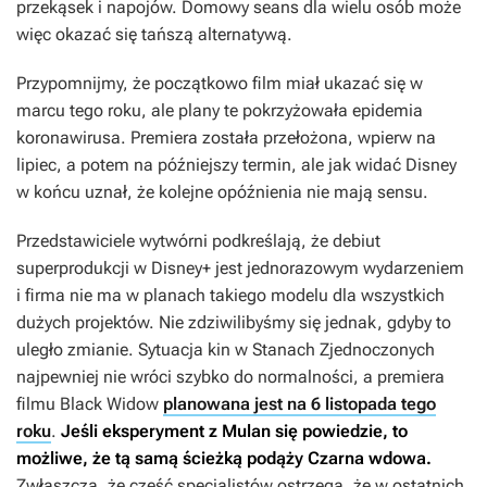
przekąsek i napojów. Domowy seans dla wielu osób może
więc okazać się tańszą alternatywą.
Przypomnijmy, że początkowo film miał ukazać się w
marcu tego roku, ale plany te pokrzyżowała epidemia
koronawirusa. Premiera została przełożona, wpierw na
lipiec, a potem na późniejszy termin, ale jak widać Disney
w końcu uznał, że kolejne opóźnienia nie mają sensu.
Przedstawiciele wytwórni podkreślają, że debiut
superprodukcji w Disney+ jest jednorazowym wydarzeniem
i firma nie ma w planach takiego modelu dla wszystkich
dużych projektów. Nie zdziwilibyśmy się jednak, gdyby to
uległo zmianie. Sytuacja kin w Stanach Zjednoczonych
najpewniej nie wróci szybko do normalności, a premiera
filmu
Black Widow
planowana jest na 6 listopada tego
roku
.
Jeśli eksperyment z
Mulan
się powiedzie, to
możliwe, że tą samą ścieżką podąży
Czarna wdowa
.
Zwłaszcza, że część specjalistów ostrzega, że w ostatnich