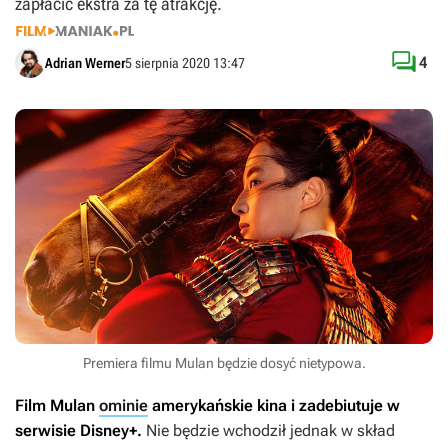
zapłacić ekstra za tę atrakcję.

4
Adrian Werner
5 sierpnia 2020 13:47
Premiera filmu Mulan będzie dosyć nietypowa.
Film
Mulan
ominie
amerykańskie kina i zadebiutuje w
serwisie Disney+.
Nie będzie wchodził jednak w skład