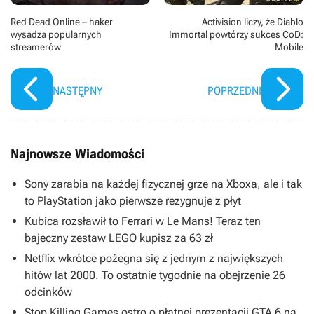
Red Dead Online – haker
Activision liczy, że Diablo
wysadza popularnych
Immortal powtórzy sukces CoD:
streamerów
Mobile
NASTĘPNY
POPRZEDNI
Najnowsze Wiadomości
Sony zarabia na każdej fizycznej grze na Xboxa, ale i tak
to PlayStation jako pierwsze rezygnuje z płyt
Kubica rozsławił to Ferrari w Le Mans! Teraz ten
bajeczny zestaw LEGO kupisz za 63 zł
Netflix wkrótce pożegna się z jednym z największych
hitów lat 2000. To ostatnie tygodnie na obejrzenie 26
odcinków
Stop Killing Games ostro o płatnej prezentacji GTA 6 na