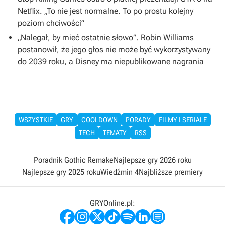
Netflix. „To nie jest normalne. To po prostu kolejny
poziom chciwości”
„Nalegał, by mieć ostatnie słowo”. Robin Williams
postanowił, że jego głos nie może być wykorzystywany
do 2039 roku, a Disney ma niepublikowane nagrania
WSZYSTKIE
GRY
COOLDOWN
PORADY
FILMY I SERIALE
TECH
TEMATY
RSS
Poradnik Gothic Remake
Najlepsze gry 2026 roku
Najlepsze gry 2025 roku
Wiedźmin 4
Najbliższe premiery
GRYOnline.pl: