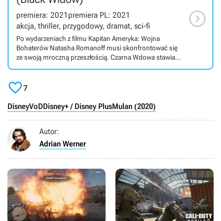

premiera: 2021
premiera PL: 2021
akcja, thriller, przygodowy, dramat, sci-fi
Po wydarzeniach z filmu Kapitan Ameryka: Wojna
Bohaterów Natasha Romanoff musi skonfrontować się
ze swoją mroczną przeszłością. Czarna Wdowa stawia
czoła potężnemu Taskmasterowi – nowemu
antagoniście w Marvel Cinematic Universe. To pierwsza

produkcja pełnometrażowa MCU po przerwie
7
spowodowanej pandemią koronawirusa.
Disney
VoD
Disney+ / Disney Plus
Mulan (2020)
Autor:
Adrian Werner