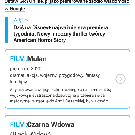
Ustaw GRYOnline.pl jako preferowane źródło wiadomości
w Google
WIĘCEJ:
Dziś na Disney+ najważniejsza premiera
tygodnia. Nowy mroczny thriller twórcy
American Horror Story
FILM:
Mulan
premiera: 2020

dramat, akcja, wojenny, przygodowy, fantasy,
familijny
Aby uratować swojego schorowanego ojca przed służbą
wojskową nieustraszona dziewczyna przebiera się za
mężczyznę i wstępuję do Armii Cesarskiej, by walczyć z
najeźdźcami w Chinach. Bohaterka staje się
wojowniczką i zdobywa szacunek narodu. Film jest
autorską adaptacją kultowej animacji Disneya.
FILM:
Czarna Wdowa
(Black Widow)