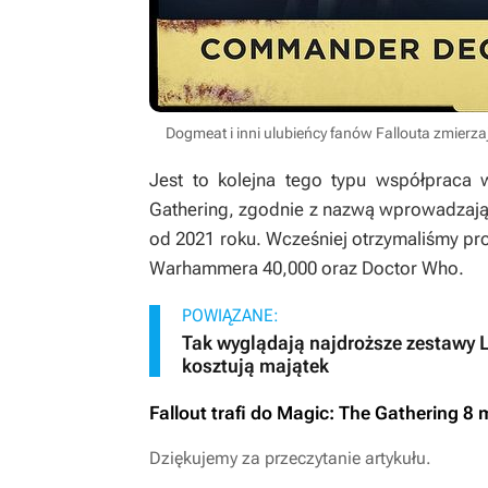
Dogmeat i inni ulubieńcy fanów
Fallouta
zmierza
Jest to kolejna tego typu współprac
Gathering
, zgodnie z nazwą wprowadzając
od 2021 roku. Wcześniej otrzymaliśmy pro
Warhammera 40,000
oraz
Doctor Who
.
POWIĄZANE:
Tak wyglądają najdroższe zestawy L
kosztują majątek
Fallout
trafi do
Magic: The Gathering
8 m
Dziękujemy za przeczytanie artykułu.