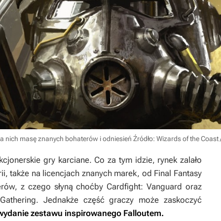
na nich masę znanych bohaterów i odniesień
Źródło: Wizards of the Coast 
cjonerskie gry karciane. Co za tym idzie, rynek zalało
i, także na licencjach znanych marek, od
Final Fantasy
verów, z czego słyną choćby
Cardfight: Vanguard
oraz
Gathering
. Jednakże część graczy może zaskoczyć
 wydanie zestawu inspirowanego
Falloutem
.