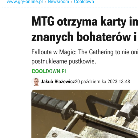
www.gry-online.pl
Newsroom
Cooldown


MTG otrzyma karty i
znanych bohaterów i
Fallouta w Magic: The Gathering to nie oni
postnuklearne pustkowie.
Jakub Błażewicz
20 października 2023 13:48