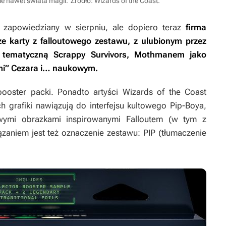
e nawet świata magii.
Źródło: Wizards of the Coast.
 zapowiedziany w sierpniu, ale dopiero teraz
firma
e karty z falloutowego zestawu, z ulubionym przez
 tematyczną
Scrappy Survivors
, Mothmanem jako
i” Cezara i… naukowym.
ooster packi. Ponadto artyści Wizards of the Coast
ch grafiki nawiązują do interfejsu kultowego Pip-Boya,
owymi obrazkami inspirowanymi
Falloutem
(w tym z
zaniem jest też oznaczenie zestawu: PIP (tłumaczenie