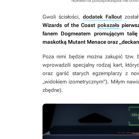
Nuklearna postapokalipsa nie omini
Gwoli ścisłości,
dodatek Fallout
został
Wizards of the Coast
pokazała
pierwsz
fanem Dogmeatem promującym talię
maskotką
Mutant Menace
oraz „deckam
Poza nimi będzie można zakupić tzw. b
wprowadzili specjalny rodzaj kart, który
oraz garść starych egzemplarzy z n
„widokiem izometrycznym”). Miłym nawią
zbędne).