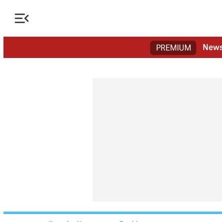

New
PREMIUM