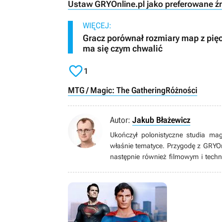
Ustaw GRYOnline.pl jako preferowane ź
WIĘCEJ:
Gracz porównał rozmiary map z pięc
ma się czym chwalić

1
MTG / Magic: The Gathering
Różności
Autor:
Jakub Błażewicz
Ukończył polonistyczne studia ma
właśnie tematyce. Przygodę z GRYO
następnie również filmowym i techn
wideo (i nie tylko wideo) zaintere
wielkim fanem (w tym metroidva
papierowymi), bijatykami, soulslike
zachwycać się pikselowymi postaci
starszymi).