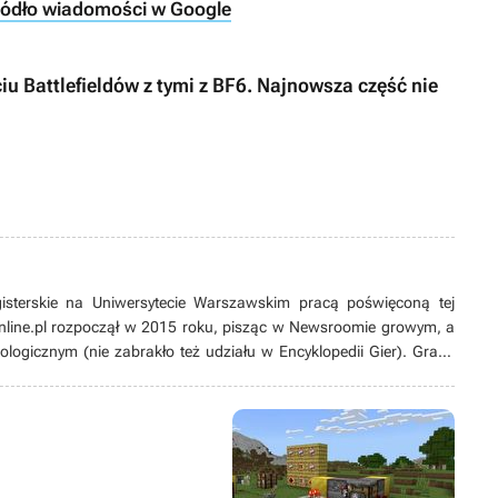
ródło wiadomości w Google
iu Battlefieldów z tymi z BF6. Najnowsza część nie
gisterskie na Uniwersytecie Warszawskim pracą poświęconą tej
nline.pl rozpoczął w 2015 roku, pisząc w Newsroomie growym, a
ologicznym (nie zabrakło też udziału w Encyklopedii Gier). Grami
sowany od lat. Zaczynał od platformówek i do dziś pozostaje ich
nii), ale wykazuje też zainteresowanie karciankami (także
’ami i w zasadzie wszystkim, co dotyczy gier jako takich. Potrafi
ami z gier pamiętających czasy Game Boya łupanego (jeśli nie