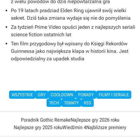
z wielu powodów do dziś niepowtarzalna gra
Po 19 latach pradziad Elden Ring ujawnił swój wielki
sekret. Dziś taka zmiana wydaje się nie do pomyślenia
Za tydzień Prime Video opuści jeden z najlepszych seriali
science fiction ostatnich lat
Ten film przygodowy był wpisany do Księgi Rekordów
Guinnessa jako największa klapa w historii kina. Jest
odpowiedzialny za upadek studia
WSZYSTKIE
GRY
COOLDOWN
PORADY
FILMY I SERIALE
TECH
TEMATY
RSS
Poradnik Gothic Remake
Najlepsze gry 2026 roku
Najlepsze gry 2025 roku
Wiedźmin 4
Najbliższe premiery