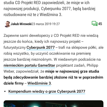
studia CD Projekt RED zapowiedzieli, że misje w ich
najnowszej produkcji, Cyberpunku 2077, będą bardziej
rozbudowane niż te z Wiedźmina 3.

45
Jakub Mirowski
23 marca 2019 19:27
Zapewne sami deweloperzy z CD Projekt RED nie wiedzą
jeszcze do końca, kiedy ich najnowszy projekt –
futurystyczny
Cyberpunk 2077
– trafi na sklepowe półki, ale
robią wszystko, by uczynić oczekiwanie na premierę
jeszcze bardziej nieznośnym. W niedawnym podcaście na
niemieckim portalu GameStar
projektant zadań, Philipp
Weber, zapowiedział, że
misje w najnowszej grze studia
będą zdecydowanie bardziej złożone niż te w poprzednim
dziele firmy
–
Wiedźminie 3
.
Kompendium wiedzy o grze Cyberpunk 2077