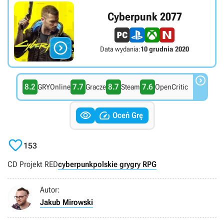
Cyberpunk 2077

Data wydania:
10 grudnia 2020

8.2
7.7
8.7
7.6
GRYOnline
Gracze
Steam
OpenCritic


Oceń Grę

153
CD Projekt RED
cyberpunk
polskie gry
gry RPG
Autor:
Jakub Mirowski