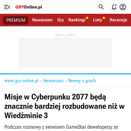




Newsroom
Gry
Rankingi
Listy
Recenzje
PREMIUM
www.gry-online.pl
Newsroom
Newsy o grach


Misje w Cyberpunku 2077 będą
znacznie bardziej rozbudowane niż w
Wiedźminie 3
Podczas rozmowy z serwisem GameStar deweloperzy ze