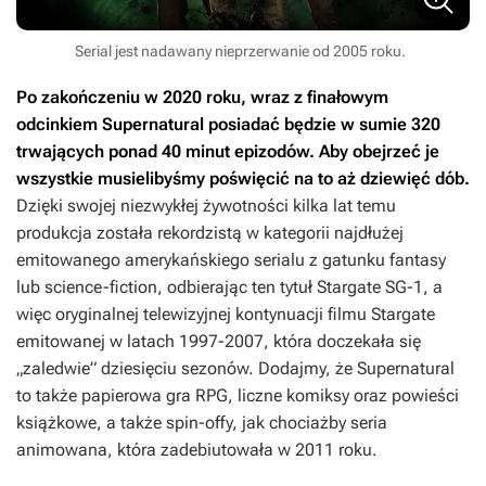
Serial jest nadawany nieprzerwanie od 2005 roku.
Po zakończeniu w 2020 roku, wraz z finałowym
odcinkiem
Supernatural
posiadać będzie w sumie 320
trwających ponad 40 minut epizodów. Aby obejrzeć je
wszystkie musielibyśmy poświęcić na to aż dziewięć dób.
Dzięki swojej niezwykłej żywotności kilka lat temu
produkcja została rekordzistą w kategorii najdłużej
emitowanego amerykańskiego serialu z gatunku fantasy
lub science-fiction, odbierając ten tytuł
Stargate SG-1
, a
więc oryginalnej telewizyjnej kontynuacji filmu
Stargate
emitowanej w latach 1997-2007, która doczekała się
„zaledwie” dziesięciu sezonów. Dodajmy, że
Supernatural
to także papierowa gra RPG, liczne komiksy oraz powieści
książkowe, a także spin-offy, jak chociażby seria
animowana, która zadebiutowała w 2011 roku.