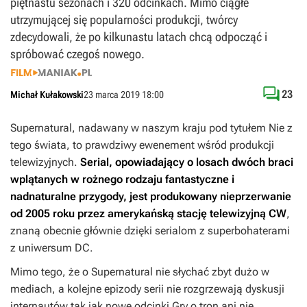
piętnastu sezonach i 320 odcinkach. Mimo ciągłe
utrzymującej się popularności produkcji, twórcy
zdecydowali, że po kilkunastu latach chcą odpocząć i
spróbować czegoś nowego.

23
Michał Kułakowski
23 marca 2019 18:00
Supernatural
, nadawany w naszym kraju pod tytułem
Nie z
tego świata
, to prawdziwy ewenement wśród produkcji
telewizyjnych.
Serial, opowiadający o losach dwóch braci
wplątanych w rożnego rodzaju fantastyczne i
nadnaturalne przygody, jest produkowany nieprzerwanie
od 2005 roku przez amerykańską stację telewizyjną CW
,
znaną obecnie głównie dzięki serialom z superbohaterami
z uniwersum DC.
Mimo tego, że o
Supernatural
nie słychać zbyt dużo w
mediach, a kolejne epizody serii nie rozgrzewają dyskusji
internautów tak jak nowe odcinki
Gry o tron
ani nie