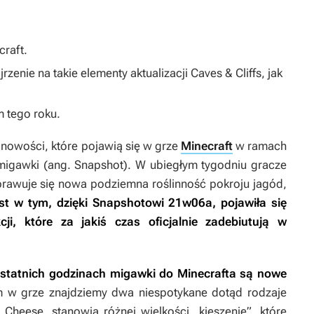
craft
.
zenie na takie elementy aktualizacji Caves & Cliffs, jak
 tego roku.
 nowości, które pojawią się w grze
Minecraft
w ramach
. migawki (ang. Snapshot). W ubiegłym tygodniu gracze
sprawuje się nowa podziemna roślinność pokroju jagód,
t w tym, dzięki Snapshotowi 21w06a, pojawiła się
cji, które za jakiś czas oficjalnie zadebiutują w
statnich godzinach migawki do
Minecrafta
są nowe
m w grze znajdziemy dwa niespotykane dotąd rodzaje
 Cheese, stanowią różnej wielkości „kieszenie”, które