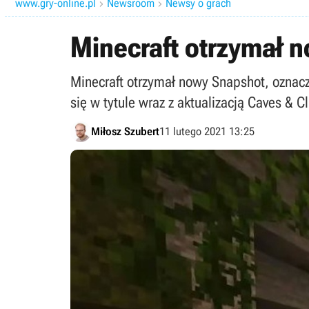
www.gry-online.pl
Newsroom
Newsy o grach


Minecraft otrzymał n
Minecraft otrzymał nowy Snapshot, oznacz
się w tytule wraz z aktualizacją Caves & Cli
Miłosz Szubert
11 lutego 2021 13:25