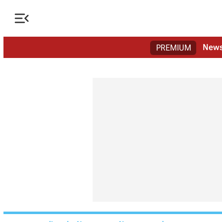

New
PREMIUM