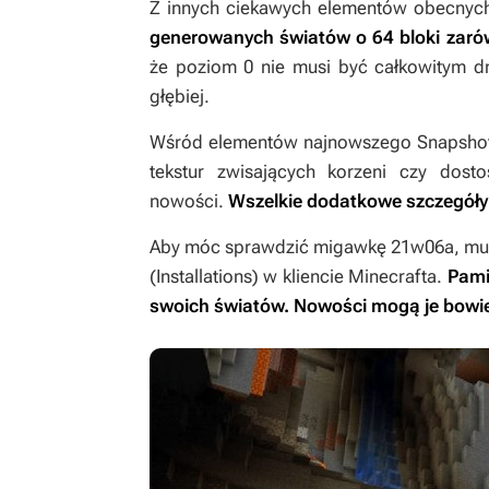
Z innych ciekawych elementów obecny
generowanych światów o 64 bloki zarów
że poziom 0 nie musi być całkowitym d
głębiej.
Wśród elementów najnowszego Snapshota 
tekstur zwisających korzeni czy dos
nowości.
Wszelkie dodatkowe szczegóły 
Aby móc sprawdzić migawkę 21w06a, musi
(Installations) w kliencie
Minecrafta
.
Pami
swoich światów. Nowości mogą je bowi