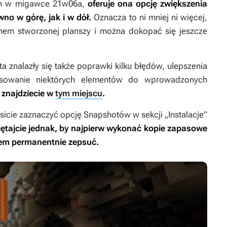
ch w migawce 21w06a,
oferuje ona opcję zwiększenia
no w górę, jak i w dół.
Oznacza to ni mniej ni więcej,
nem stworzonej planszy i można dokopać się jeszcze
znalazły się także poprawki kilku błędów, ulepszenia
tosowanie niektórych elementów do wprowadzonych
znajdziecie w
tym miejscu
.
cie zaznaczyć opcję Snapshotów w sekcji „Instalacje”
ętajcie jednak, by najpierw wykonać kopie zapasowe
em permanentnie zepsuć.