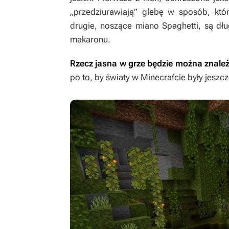
„przedziurawiają” glebę w sposób, któr
drugie, noszące miano Spaghetti, są dł
makaronu.
Rzecz jasna w grze będzie można znaleź
po to, by światy w
Minecrafcie
były jeszcz