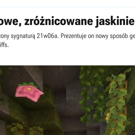
owe, zróżnicowane jaskinie
ony sygnaturą 21w06a. Prezentuje on nowy sposób gene
ffs.