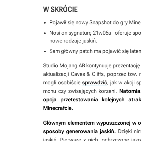
W SKRÓCIE
Pojawił się nowy Snapshot do gry
Mine
Nosi on sygnaturę 21w06a i oferuje spojr
nowe rodzaje jaskiń.
Sam główny patch ma pojawić się latem
Studio Mojang AB kontynuuje prezentację
aktualizacji Caves & Cliffs, poprzez tzw
mogli osobiście
sprawdzić
, jak w akcji 
mchu czy zwisających korzeni.
Natomias
opcja przetestowania kolejnych atrak
Minecrafcie
.
Głównym elementem wypuszczonej w o
sposoby generowania jaskiń.
Dzięki ni
jaskiń. Pierwsze z nich, ochrzczone jako