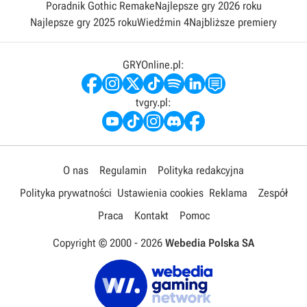
Poradnik Gothic Remake
Najlepsze gry 2026 roku
Najlepsze gry 2025 roku
Wiedźmin 4
Najbliższe premiery
GRYOnline.pl:
tvgry.pl:
O nas
Regulamin
Polityka redakcyjna
Polityka prywatności
Ustawienia cookies
Reklama
Zespół
Praca
Kontakt
Pomoc
Copyright © 2000 -
2026
Webedia Polska SA