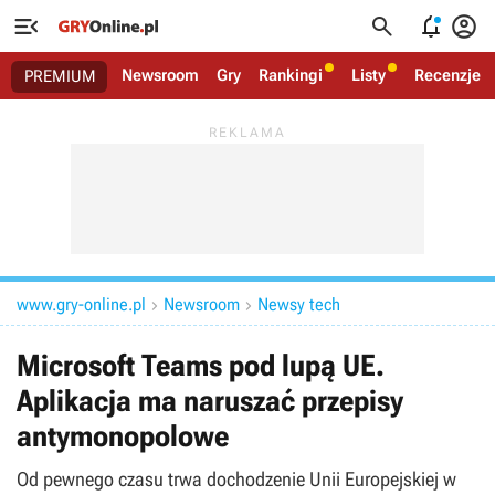




Newsroom
Gry
Rankingi
Listy
Recenzje
PREMIUM
www.gry-online.pl
Newsroom
Newsy tech


Microsoft Teams pod lupą UE.
Aplikacja ma naruszać przepisy
antymonopolowe
Od pewnego czasu trwa dochodzenie Unii Europejskiej w