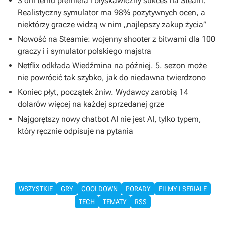
3 dni temu premiera i błyskawiczny sukces na Steam.
Realistyczny symulator ma 98% pozytywnych ocen, a
niektórzy gracze widzą w nim „najlepszy zakup życia”
Nowość na Steamie: wojenny shooter z bitwami dla 100
graczy i i symulator polskiego majstra
Netflix odkłada Wiedźmina na później. 5. sezon może
nie powrócić tak szybko, jak do niedawna twierdzono
Koniec płyt, początek żniw. Wydawcy zarobią 14
dolarów więcej na każdej sprzedanej grze
Najgorętszy nowy chatbot AI nie jest AI, tylko typem,
który ręcznie odpisuje na pytania
WSZYSTKIE
GRY
COOLDOWN
PORADY
FILMY I SERIALE
TECH
TEMATY
RSS