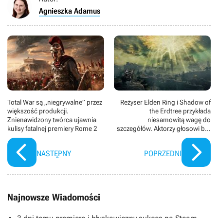
Agnieszka Adamus
Total War są „niegrywalne” przez
Reżyser Elden Ring i Shadow of
większość produkcji.
the Erdtree przykłada
Znienawidzony twórca ujawnia
niesamowitą wagę do
kulisy fatalnej premiery Rome 2
szczegółów. Aktorzy głosowi byli
tym bardzo zaskoczeni
NASTĘPNY
POPRZEDNI
Najnowsze Wiadomości