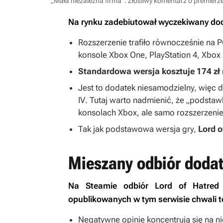
„Mała niezależna firma”. Złośliwy komentarz o premierze
Na rynku zadebiutował wyczekiwany do
Rozszerzenie trafiło równocześnie na P
konsole Xbox One, PlayStation 4, Xbox S
Standardowa wersja kosztuje 174 zł
Jest to dodatek niesamodzielny, więc 
IV
. Tutaj warto nadmienić, że „podsta
konsolach Xbox, ale samo rozszerzeni
Tak jak podstawowa wersja gry,
Lord o
Mieszany odbiór doda
Na Steamie odbiór
Lord of Hatred
opublikowanych w tym serwisie chwali 
Negatywne opinie koncentrują się na 