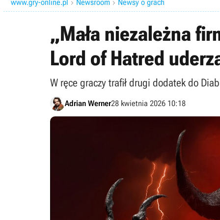
www.gry-online.pl
Newsroom
Newsy o grach


„Mała niezależna fir
Lord of Hatred uderz
W ręce graczy trafił drugi dodatek do Dia
Adrian Werner
28 kwietnia 2026 10:18