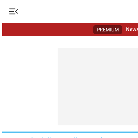

New
PREMIUM