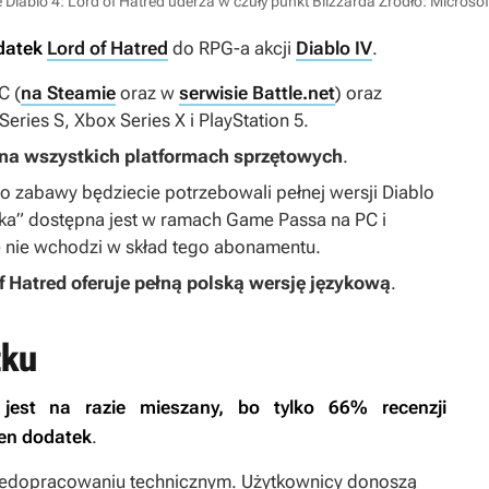
 Diablo 4: Lord of Hatred uderza w czuły punkt Blizzarda
Źródło: Microsof
datek
Lord of Hatred
do RPG-a akcji
Diablo IV
.
C (
na Steamie
oraz w
serwisie Battle.net
) oraz
eries S, Xbox Series X i PlayStation 5.
 na wszystkich platformach sprzętowych
.
do zabawy będziecie potrzebowali pełnej wersji
Diablo
wka” dostępna jest w ramach Game Passa na PC i
e nie wchodzi w skład tego abonamentu.
f Hatred
oferuje pełną polską wersję językową
.
tku
jest na razie mieszany, bo tylko 66% recenzji
ten dodatek
.
niedopracowaniu technicznym. Użytkownicy donoszą