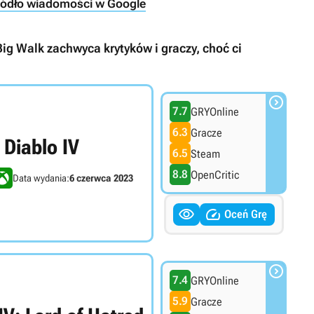
ródło wiadomości w Google
ig Walk zachwyca krytyków i graczy, choć ci

7.7
GRYOnline
6.3
Gracze
Diablo IV
6.5
Steam
8.8
OpenCritic
Data wydania:
6 czerwca 2023


Oceń Grę

7.4
GRYOnline
5.9
Gracze