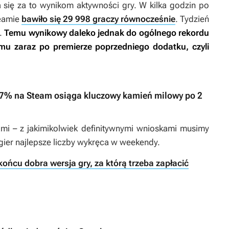
 się za to wynikom aktywności gry. W kilka godzin po
eamie
bawiło się 29 998 graczy równocześnie
. Tydzień
y.
Temu wynikowy daleko jednak do ogólnego rekordu
mu zaraz po premierze poprzedniego dodatku, czyli
97% na Steam osiąga kluczowy kamień milowy po 2
jami – z jakimikolwiek definitywnymi wnioskami musimy
gier najlepsze liczby wykręca w weekendy.
końcu dobra wersja gry, za którą trzeba zapłacić