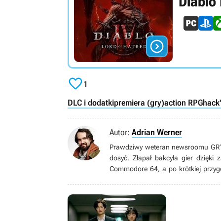
Diablo 


1
DLC i dodatki
premiera (gry)
action RPG
hack
Autor:
Adrian Werner
Prawdziwy weteran newsroomu GRYOn
dosyć. Złapał bakcyla gier dzięki
Commodore 64, a po krótkiej przyg
grom pecetowym. Wielbiciel niszow
gatunku immersive sim, jak równie
książek, seriali, filmów i komiksów.