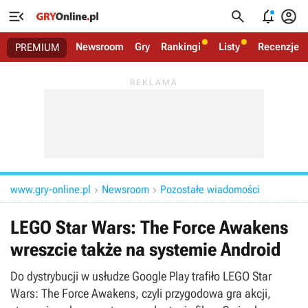




Newsroom
Gry
Rankingi
Listy
Recenzje
PREMIUM
www.gry-online.pl
Newsroom
Pozostałe wiadomości


LEGO Star Wars: The Force Awakens
wreszcie także na systemie Android
Do dystrybucji w usłudze Google Play trafiło LEGO Star
Wars: The Force Awakens, czyli przygodowa gra akcji,