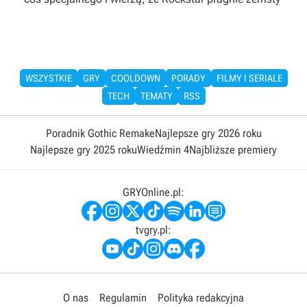
WSZYSTKIE
GRY
COOLDOWN
PORADY
FILMY I SERIALE
TECH
TEMATY
RSS
Poradnik Gothic Remake
Najlepsze gry 2026 roku
Najlepsze gry 2025 roku
Wiedźmin 4
Najbliższe premiery
GRYOnline.pl:
tvgry.pl:
O nas
Regulamin
Polityka redakcyjna