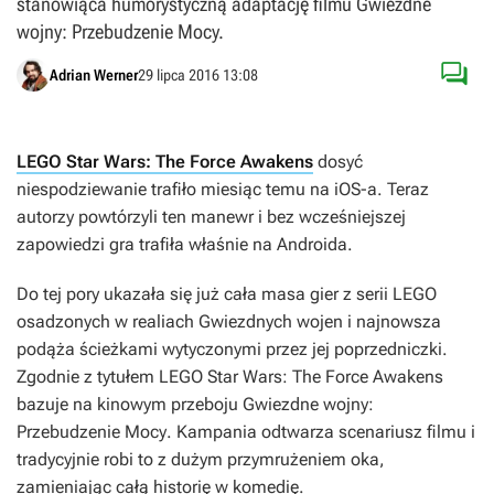
stanowiąca humorystyczną adaptację filmu Gwiezdne
wojny: Przebudzenie Mocy.

Adrian Werner
29 lipca 2016 13:08
LEGO Star Wars: The Force Awakens
dosyć
niespodziewanie trafiło miesiąc temu na iOS-a. Teraz
autorzy powtórzyli ten manewr i bez wcześniejszej
zapowiedzi gra trafiła właśnie na Androida.
Do tej pory ukazała się już cała masa gier z serii
LEGO
osadzonych w realiach
Gwiezdnych wojen
i najnowsza
podąża ścieżkami wytyczonymi przez jej poprzedniczki.
Zgodnie z tytułem
LEGO Star Wars: The Force Awakens
bazuje na kinowym przeboju
Gwiezdne wojny:
Przebudzenie Mocy
. Kampania odtwarza scenariusz filmu i
tradycyjnie robi to z dużym przymrużeniem oka,
zamieniając całą historię w komedię.