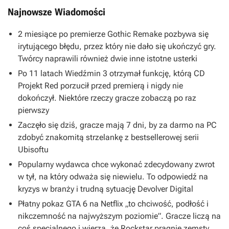
Najnowsze Wiadomości
2 miesiące po premierze Gothic Remake pozbywa się
irytującego błędu, przez który nie dało się ukończyć gry.
Twórcy naprawili również dwie inne istotne usterki
Po 11 latach Wiedźmin 3 otrzymał funkcję, którą CD
Projekt Red porzucił przed premierą i nigdy nie
dokończył. Niektóre rzeczy gracze zobaczą po raz
pierwszy
Zaczęło się dziś, gracze mają 7 dni, by za darmo na PC
zdobyć znakomitą strzelankę z bestsellerowej serii
Ubisoftu
Popularny wydawca chce wykonać zdecydowany zwrot
w tył, na który odważa się niewielu. To odpowiedź na
kryzys w branży i trudną sytuację Devolver Digital
Płatny pokaz GTA 6 na Netflix „to chciwość, podłość i
nikczemność na najwyższym poziomie”. Gracze liczą na
coś specjalnego i wierzą, że Rockstar pragnie zemsty