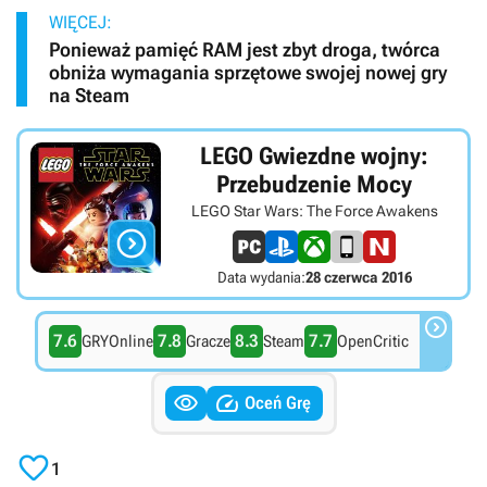
WIĘCEJ:
Ponieważ pamięć RAM jest zbyt droga, twórca
obniża wymagania sprzętowe swojej nowej gry
na Steam
LEGO Gwiezdne wojny:
Przebudzenie Mocy
LEGO Star Wars: The Force Awakens

Data wydania:
28 czerwca 2016

7.6
7.8
8.3
7.7
GRYOnline
Gracze
Steam
OpenCritic


Oceń Grę

1