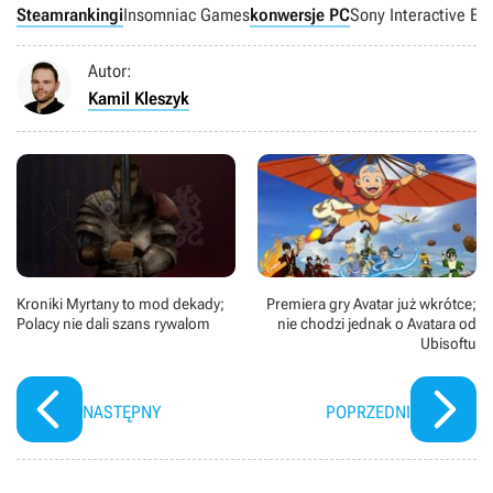
Steam
rankingi
Insomniac Games
konwersje PC
Sony Interactive En
Autor:
Kamil Kleszyk
Kroniki Myrtany to mod dekady;
Premiera gry Avatar już wkrótce;
Polacy nie dali szans rywalom
nie chodzi jednak o Avatara od
Ubisoftu
NASTĘPNY
POPRZEDNI