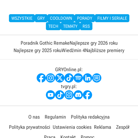
WSZYSTKIE
GRY
COOLDOWN
PORADY
FILMY I SERIALE
TECH
TEMATY
RSS
Poradnik Gothic Remake
Najlepsze gry 2026 roku
Najlepsze gry 2025 roku
Wiedźmin 4
Najbliższe premiery
GRYOnline.pl:
tvgry.pl:
O nas
Regulamin
Polityka redakcyjna
Polityka prywatności
Ustawienia cookies
Reklama
Zespół
Praca
Kontakt
Pomoc