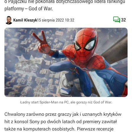
o Pajączku nie pokonała dotychczasowego lidera rankingu
platformy – God of War.

32
Kamil Kleszyk
15 sierpnia 2022 10:32
Ładny start Spider-Man na PC, ale gorszy niż God of War.
Chwalony zarówno przez graczy jak i uznanych krytyków
hit z konsol Sony po dwóch latach od premiery zawitał
także na komputerach osobistych. Pierwsze recenzje