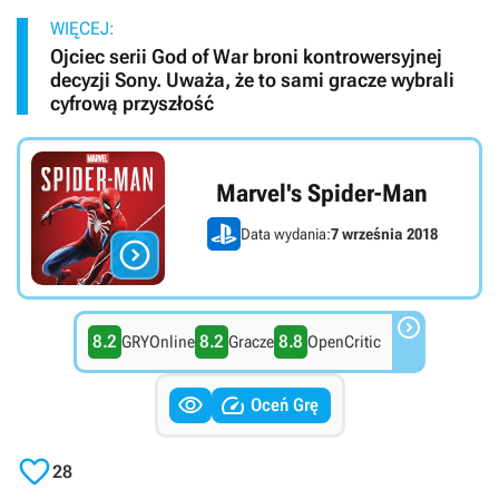
WIĘCEJ:
Ojciec serii God of War broni kontrowersyjnej
decyzji Sony. Uważa, że to sami gracze wybrali
cyfrową przyszłość
Marvel's Spider-Man
Data wydania:
7 września 2018


8.2
8.2
8.8
GRYOnline
Gracze
OpenCritic


Oceń Grę

28