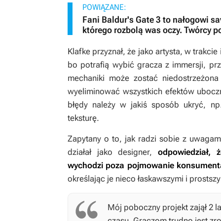
POWIĄZANE:
Fani Baldur's Gate 3 to nałogowi s
którego rozbolą was oczy. Twórcy p
Klafke przyznał, że jako artysta, w trakci
bo potrafią wybić gracza z immersji, prz
mechaniki może zostać niedostrzeżona 
wyeliminować wszystkich efektów uboc
błędy należy w jakiś sposób ukryć, np
teksturę.
Zapytany o to, jak radzi sobie z uwagam
działał jako designer,
odpowiedział, 
wychodzi poza pojmowanie konsument
określając je nieco łaskawszymi i prosts
Mój poboczny projekt zajął 2 l
czasu. Graczom trudno jest zr