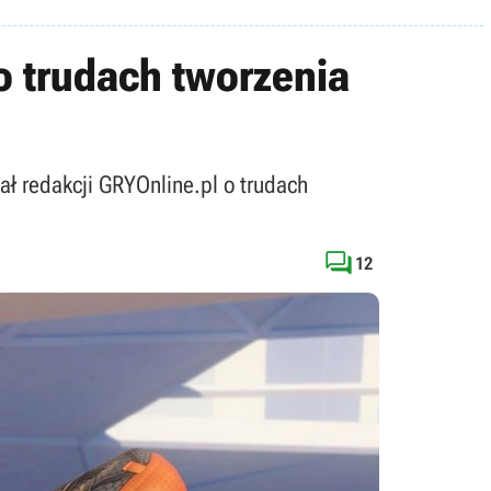
 o trudach tworzenia
ał redakcji GRYOnline.pl o trudach

12