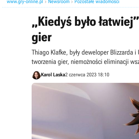
www.gry-online.pl
Newsroom
Pozostałe wiadomości


„Kiedyś było łatwiej
gier
Thiago Klafke, były deweloper Blizzarda i
tworzenia gier, niemożności eliminacji wsz
Karol Laska
2 czerwca 2023 18:10