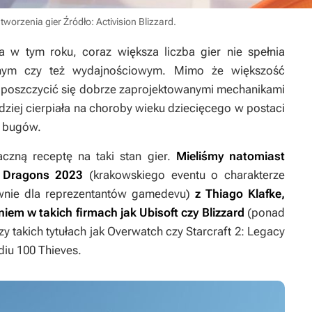
 tworzenia gier
Źródło: Activision Blizzard
.
a w tym roku, coraz większa liczba gier nie spełnia
nym czy też wydajnościowym. Mimo że większość
e poszczycić się dobrze zaprojektowanymi mechanikami
ardziej cierpiała na choroby wieku dziecięcego w postaci
h bugów.
czną receptę na taki stan gier.
Mieliśmy natomiast
l Dragons 2023
(krakowskiego eventu o charakterze
nie dla reprezentantów gamedevu)
z Thiago Klafke,
em w takich firmach jak Ubisoft czy Blizzard
(ponad
zy takich tytułach jak
Overwatch
czy
Starcraft 2: Legacy
diu 100 Thieves.