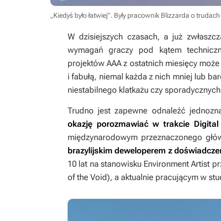
„Kiedyś było łatwiej”. Były pracownik Blizzarda o trudach
W dzisiejszych czasach, a już zwłaszcz
wymagań graczy pod kątem technicz
projektów AAA z ostatnich miesięcy moż
i fabułą, niemal każda z nich mniej lub b
niestabilnego klatkażu czy sporadycznyc
Trudno jest zapewne odnaleźć jednozna
okazję porozmawiać w trakcie Digita
międzynarodowym przeznaczonego głów
brazylijskim deweloperem z doświadczeni
10 lat na stanowisku Environment Artist pr
of the Void
), a aktualnie pracującym w stu