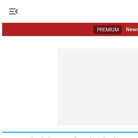

New
PREMIUM