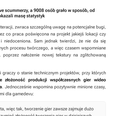
ave scummerzy, a 9008 osób grało w sposób, od
okazali masę statystyk
e iteracji, zwraca szczególną uwagę na potencjalne bugi,
ez co praca poświęcona na projekt jakiejś lokacji czy
i niedoceniona. Sam jednak twierdzi, że nie da się
znych procesu twórczego, a więc czasem wspomniane
. poprzez nałożenie nowej tekstury na zglitchowaną
i graczy o stanie technicznym projektów, przy których
że złożoność produkcji współczesnych gier wideo
a
. Jednocześnie wspomina pozytywnie minione czasy,
zymi dla gamedevu:
ata, więc tak, tworzenie gier zawsze zajmuje dużo
ozumieć złożoność tworzenia gier w dzisiejszych