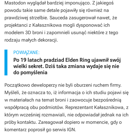
Mastodon wyglądał bardziej imponująco. Z jakiegoś
powodu takie same detale pojawiły się również na
prawdziwej strzelbie. Sauceda zasugerował nawet, że
projektanci z Kałasznikowa mogli dysponować ich
modelem 3D broni i zapomnieli usunąć niektóre z tego
rodzaju małych dekoracji.
POWIĄZANE:
Po 19 latach pradziad Elden Ring ujawnił swój
wielki sekret. Dziś taka zmiana wydaje się nie
do pomyślenia
Początkowo deweloperzy nie byli oburzeni ruchem firmy.
Myśleli, że oznacza to, iż informacja o ich studiu pojawi się
w materiałach na temat broni i zaowocuje bezpośrednią
współpracą obu podmiotów. Reprezentant Kałasznikowa, z
którym wcześniej rozmawiali, nie odpowiadał jednak na ich
próby kontaktu. Zareagował dopiero w momencie, gdy o
komentarz poprosił go serwis IGN.