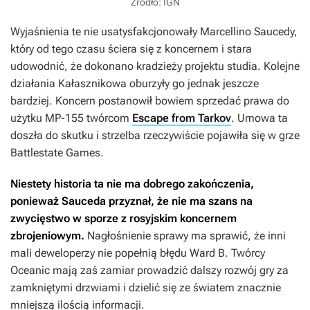
Źródło: IGN
Wyjaśnienia te nie usatysfakcjonowały Marcellino Saucedy,
który od tego czasu ściera się z koncernem i stara
udowodnić, że dokonano kradzieży projektu studia. Kolejne
działania Kałasznikowa oburzyły go jednak jeszcze
bardziej. Koncern postanowił bowiem sprzedać prawa do
użytku MP-155 twórcom
Escape from Tarkov
. Umowa ta
doszła do skutku i strzelba rzeczywiście pojawiła się w grze
Battlestate Games.
Niestety historia ta nie ma dobrego zakończenia,
ponieważ Sauceda przyznał, że nie ma szans na
zwycięstwo w sporze z rosyjskim koncernem
zbrojeniowym.
Nagłośnienie sprawy ma sprawić, że inni
mali deweloperzy nie popełnią błędu Ward B. Twórcy
Oceanic
mają zaś zamiar prowadzić dalszy rozwój gry za
zamkniętymi drzwiami i dzielić się ze światem znacznie
mniejszą ilością informacji.