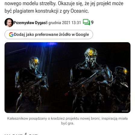
nowego modelu strzelby. Okazuje się, że jej projekt może
być plagiatem konstrukcji z gry Oceanic.

9
Przemysław Dygas
8 grudnia 2021 13:31
Dodaj jako preferowane źródło w Google
Kałasznikow posądzany o kradzież projektu nowej broni; inspiracją miała
być gra.