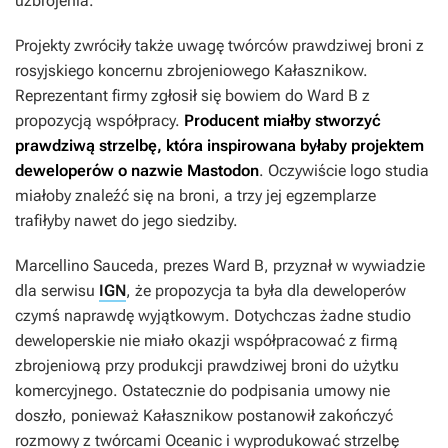
uzbrojenia.
Projekty zwróciły także uwagę twórców prawdziwej broni z
rosyjskiego koncernu zbrojeniowego Kałasznikow.
Reprezentant firmy zgłosił się bowiem do Ward B z
propozycją współpracy.
Producent miałby stworzyć
prawdziwą strzelbę, która inspirowana byłaby projektem
deweloperów o nazwie Mastodon
. Oczywiście logo studia
miałoby znaleźć się na broni, a trzy jej egzemplarze
trafiłyby nawet do jego siedziby.
Marcellino Sauceda, prezes Ward B, przyznał w wywiadzie
dla serwisu
IGN
, że propozycja ta była dla deweloperów
czymś naprawdę wyjątkowym. Dotychczas żadne studio
deweloperskie nie miało okazji współpracować z firmą
zbrojeniową przy produkcji prawdziwej broni do użytku
komercyjnego. Ostatecznie do podpisania umowy nie
doszło, ponieważ Kałasznikow postanowił zakończyć
rozmowy z twórcami
Oceanic
i wyprodukować strzelbę