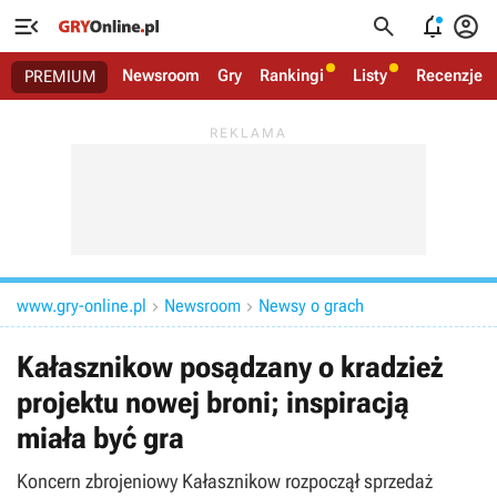




Newsroom
Gry
Rankingi
Listy
Recenzje
PREMIUM
www.gry-online.pl
Newsroom
Newsy o grach


Kałasznikow posądzany o kradzież
projektu nowej broni; inspiracją
miała być gra
Koncern zbrojeniowy Kałasznikow rozpoczął sprzedaż