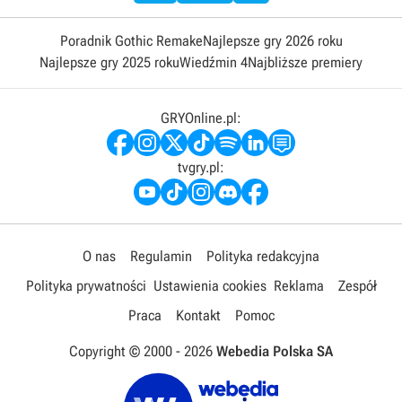
Poradnik Gothic Remake
Najlepsze gry 2026 roku
Najlepsze gry 2025 roku
Wiedźmin 4
Najbliższe premiery
GRYOnline.pl:
tvgry.pl:
O nas
Regulamin
Polityka redakcyjna
Polityka prywatności
Ustawienia cookies
Reklama
Zespół
Praca
Kontakt
Pomoc
Copyright © 2000 -
2026
Webedia Polska SA