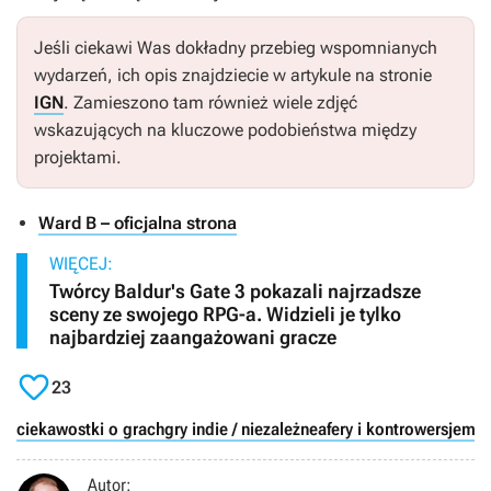
Jeśli ciekawi Was dokładny przebieg wspomnianych
wydarzeń, ich opis znajdziecie w artykule na stronie
IGN
. Zamieszono tam również wiele zdjęć
wskazujących na kluczowe podobieństwa między
projektami.
Ward B – oficjalna strona
WIĘCEJ:
Twórcy Baldur's Gate 3 pokazali najrzadsze
sceny ze swojego RPG-a. Widzieli je tylko
najbardziej zaangażowani gracze

23
ciekawostki o grach
gry indie / niezależne
afery i kontrowersje
mili
Autor: