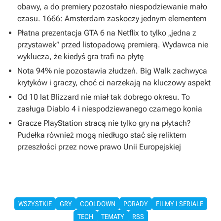
obawy, a do premiery pozostało niespodziewanie mało
czasu. 1666: Amsterdam zaskoczy jednym elementem
Płatna prezentacja GTA 6 na Netflix to tylko „jedna z
przystawek” przed listopadową premierą. Wydawca nie
wyklucza, że kiedyś gra trafi na płytę
Nota 94% nie pozostawia złudzeń. Big Walk zachwyca
krytyków i graczy, choć ci narzekają na kluczowy aspekt
Od 10 lat Blizzard nie miał tak dobrego okresu. To
zasługa Diablo 4 i niespodziewanego czarnego konia
Gracze PlayStation stracą nie tylko gry na płytach?
Pudełka również mogą niedługo stać się reliktem
przeszłości przez nowe prawo Unii Europejskiej
WSZYSTKIE
GRY
COOLDOWN
PORADY
FILMY I SERIALE
TECH
TEMATY
RSS