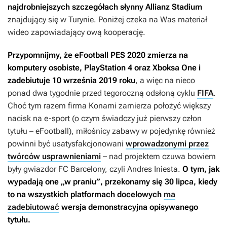
najdrobniejszych szczegółach słynny Allianz Stadium
znajdujący się w Turynie. Poniżej czeka na Was materiał
wideo zapowiadający ową kooperację.
Przypomnijmy, że
eFootball PES 2020
zmierza na
komputery osobiste, PlayStation 4 oraz Xboksa One i
zadebiutuje 10 września 2019 roku
, a więc na nieco
ponad dwa tygodnie przed tegoroczną odsłoną cyklu
FIFA
.
Choć tym razem firma Konami zamierza położyć większy
nacisk na e-sport (o czym świadczy już pierwszy człon
tytułu –
eFootball
), miłośnicy zabawy w pojedynkę również
powinni być usatysfakcjonowani
wprowadzonymi przez
twórców usprawnieniami
– nad projektem czuwa bowiem
były gwiazdor FC Barcelony, czyli Andres Iniesta.
O tym, jak
wypadają one „w praniu”, przekonamy się 30 lipca, kiedy
to na wszystkich platformach docelowych
ma
zadebiutować
wersja demonstracyjna opisywanego
tytułu.