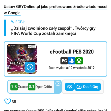
Ustaw GRYOnline.pl jako preferowane źródło wiadomości
w Google
WIĘCEJ:
„Dzisiaj zwolniono cały zespół”. Twórcy gry
FIFA World Cup zostali zamknięci
eFootball PES 2020

Data wydania:
10 września 2019



7.8
8.1
Oceń Grę
Gracze
OpenCritic

38
gry sportowe
Konami
PES / eFootball (marka)
piłka nożna (gry)
PC