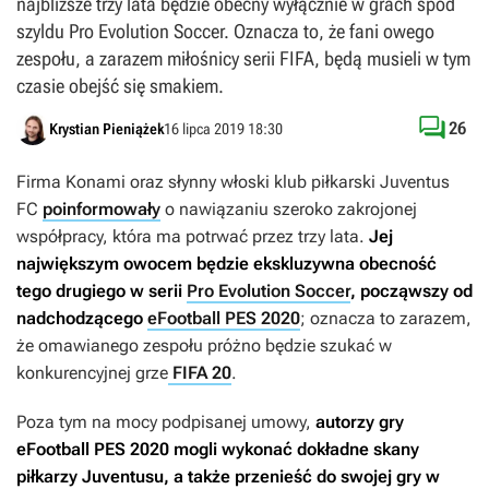
najbliższe trzy lata będzie obecny wyłącznie w grach spod
szyldu Pro Evolution Soccer. Oznacza to, że fani owego
zespołu, a zarazem miłośnicy serii FIFA, będą musieli w tym
czasie obejść się smakiem.

26
Krystian Pieniążek
16 lipca 2019 18:30
Firma Konami oraz słynny włoski klub piłkarski Juventus
FC
poinformowały
o nawiązaniu szeroko zakrojonej
współpracy, która ma potrwać przez trzy lata.
Jej
największym owocem będzie ekskluzywna obecność
tego drugiego w serii
Pro Evolution Soccer
, począwszy od
nadchodzącego
eFootball PES 2020
; oznacza to zarazem,
że omawianego zespołu próżno będzie szukać w
konkurencyjnej grze
FIFA 20
.
Poza tym na mocy podpisanej umowy,
autorzy gry
eFootball PES 2020
mogli wykonać dokładne skany
piłkarzy Juventusu, a także przenieść do swojej gry w