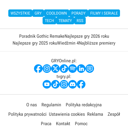
WSZYSTKIE
GRY
COOLDOWN
PORADY
FILMY I SERIALE
TECH
TEMATY
RSS
Poradnik Gothic Remake
Najlepsze gry 2026 roku
Najlepsze gry 2025 roku
Wiedźmin 4
Najbliższe premiery
GRYOnline.pl:
tvgry.pl:
O nas
Regulamin
Polityka redakcyjna
Polityka prywatności
Ustawienia cookies
Reklama
Zespół
Praca
Kontakt
Pomoc