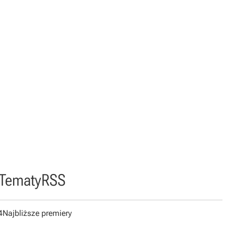
Tematy
RSS
4
Najbliższe premiery