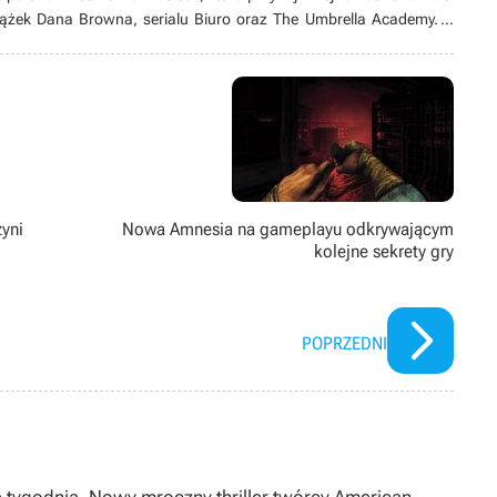
siążek Dana Browna, serialu Biuro oraz The Umbrella Academy. A
z fascynacją podpatrywała, jak jej rodzice grają w pierwsze gry z
– szerzej znanego jako Harvest Moon. Dotarła do momentu, gdy
ć milionów żyć dzięki różnym dziełom.
zyni
Nowa Amnesia na gameplayu odkrywającym
kolejne sekrety gry
POPRZEDNI