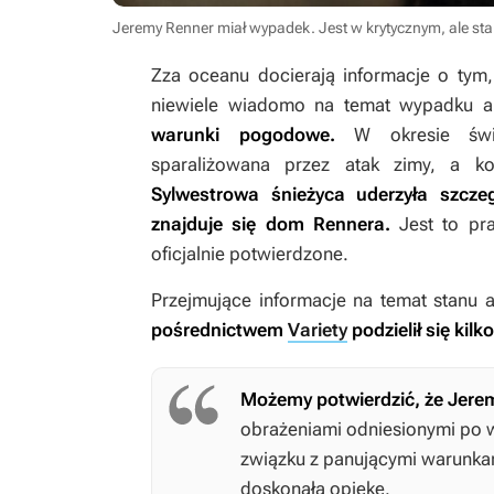
Jeremy Renner miał wypadek. Jest w krytycznym, ale sta
Zza oceanu docierają informacje o tym,
niewiele wiadomo na temat wypadku a
warunki pogodowe.
W okresie świą
sparaliżowana przez atak zimy, a k
Sylwestrowa śnieżyca uderzyła szcze
znajduje się dom Rennera.
Jest to pr
oficjalnie potwierdzone.
Przejmujące informacje na temat stanu 
pośrednictwem
Variety
podzielił się kil
Możemy potwierdzić, że Jerem
obrażeniami odniesionymi po 
związku z panującymi warunkam
doskonałą opiekę.