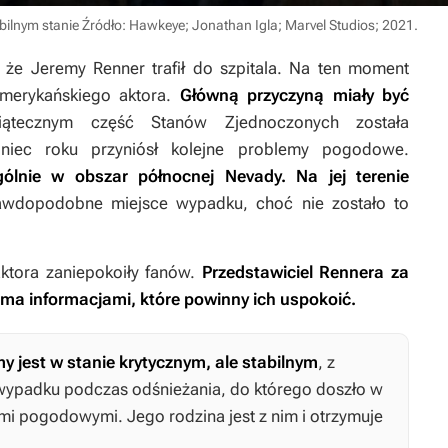
bilnym stanie
Źródło: Hawkeye; Jonathan Igla; Marvel Studios; 2021
.
 że Jeremy Renner trafił do szpitala. Na ten moment
merykańskiego aktora.
Główną przyczyną miały być
tecznym część Stanów Zjednoczonych została
oniec roku przyniósł kolejne problemy pogodowe.
gólnie w obszar północnej Nevady. Na jej terenie
awdopodobne miejsce wypadku, choć nie zostało to
aktora zaniepokoiły fanów.
Przedstawiciel Rennera za
koma informacjami, które powinny ich uspokoić.
y jest w stanie krytycznym, ale stabilnym
, z
wypadku podczas odśnieżania, do którego doszło w
i pogodowymi. Jego rodzina jest z nim i otrzymuje