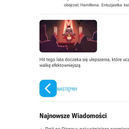
obejrzeć Hamiltona. Entuzjastka k
wszystko zaczęło się, gdy mała Ola 
serii Tomb Raider, czy „farmera” 
zrozumiała, że ma szansę zasmakowa
Hit tego lata doczeka się ulepszenia, które uc
walkę efektowniejszą
NASTĘPNY
Najnowsze Wiadomości