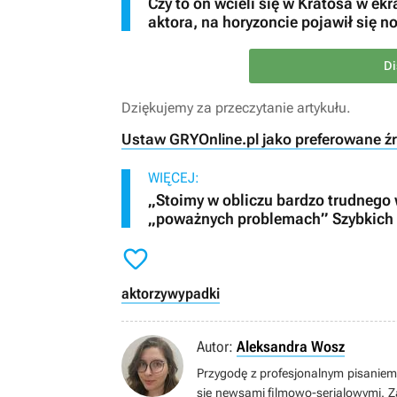
Czy to on wcieli się w Kratosa w ek
aktora, na horyzoncie pojawił się 
Di
Dziękujemy za przeczytanie artykułu.
Ustaw GRYOnline.pl jako preferowane ź
WIĘCEJ:
„Stoimy w obliczu bardzo trudnego
„poważnych problemach” Szybkich i

aktorzy
wypadki
Autor:
Aleksandra Wosz
Przygodę z profesjonalnym pisaniem
się newsami filmowo-serialowymi. Za