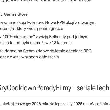
a tygodnia. Nowy mroczny thriller twórcy American
pic Games Store
dowana reakcja twórców. Nowe RPG akcji z otwartym
tencjał, który widzą w nim gracze
„w 100% niezgodne” z wizją Bethesdy pod jednym
i na to, co było niemożliwe 18 lat temu
by za darmo na Steam zdobyć świetnie oceniane RPG
ent z okazji ważnego ogłoszenia
Gry
Cooldown
Porady
Filmy i seriale
Tech
emake
Najlepsze gry 2026 roku
Najlepsze gry 2025 roku
Wiedźmin 