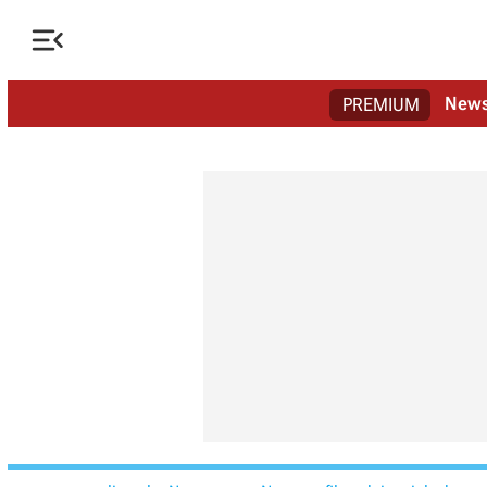

New
PREMIUM