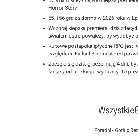
Dziś na Disney+ najważniejsza premier
Horror Story
55. i 56 gra za darmo w 2026 roku w E
Wczoraj kiepska premiera, dziś zdecy
światem ostro powalczy, by wydobyć po
Kultowe postapokaliptyczne RPG jest 
względem. Fallout 3 Remastered pozwol
Zaczęło się dziś, gracze mają 4 dni, 
fantasy od polskiego wydawcy. To prez
Wszystkie
Poradnik Gothic R