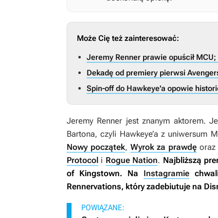
Może Cię też zainteresować:
Jeremy Renner prawie opuścił MCU; 
Dekadę od premiery pierwsi Avengers
Spin-off do Hawkeye'a opowie histor
Jeremy Renner jest znanym aktorem. Jeg
Bartona, czyli Hawkeye’a z uniwersum 
Nowy początek
,
Wyrok za prawdę
oraz 
Protocol
i
Rogue Nation
.
Najbliższą pre
of Kingstown
. Na
Instagramie
chwali
Rennervations
, który zadebiutuje na Di
POWIĄZANE: