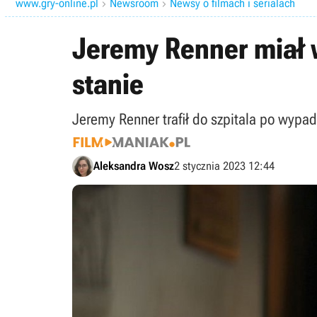
www.gry-online.pl
Newsroom
Newsy o filmach i serialach


Jeremy Renner miał 
stanie
Jeremy Renner trafił do szpitala po wypad
Aleksandra Wosz
2 stycznia 2023 12:44