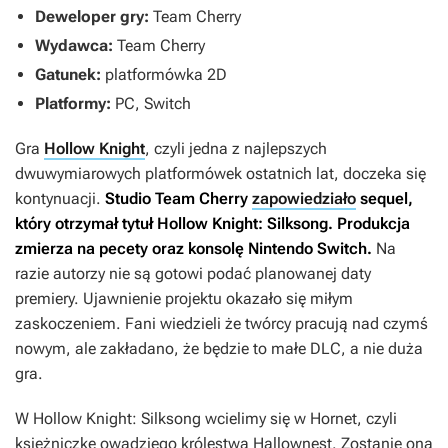
Deweloper gry:
Team Cherry
Wydawca:
Team Cherry
Gatunek:
platformówka 2D
Platformy:
PC, Switch
Gra
Hollow Knight
, czyli jedna z najlepszych
dwuwymiarowych platformówek ostatnich lat, doczeka się
kontynuacji.
Studio Team Cherry
zapowiedziało
sequel,
który otrzymał tytuł
Hollow Knight: Silksong
. Produkcja
zmierza na pecety oraz konsolę Nintendo Switch.
Na
razie autorzy nie są gotowi podać planowanej daty
premiery. Ujawnienie projektu okazało się miłym
zaskoczeniem. Fani wiedzieli że twórcy pracują nad czymś
nowym, ale zakładano, że będzie to małe DLC, a nie duża
gra.
W
Hollow Knight: Silksong
wcielimy się w Hornet, czyli
księżniczkę owadziego królestwa Hallownest. Zostanie ona