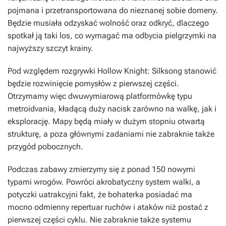
pojmana i przetransportowana do nieznanej sobie domeny.
Będzie musiała odzyskać wolność oraz odkryć, dlaczego
spotkał ją taki los, co wymagać ma odbycia pielgrzymki na
najwyższy szczyt krainy.
Pod względem rozgrywki
Hollow Knight: Silksong
stanowić
będzie rozwinięcie pomysłów z pierwszej części.
Otrzymamy więc dwuwymiarową platformówkę typu
metroidvania, kładącą duży nacisk zarówno na walkę, jak i
eksplorację. Mapy będą miały w dużym stopniu otwartą
strukturę, a poza głównymi zadaniami nie zabraknie także
przygód pobocznych.
Podczas zabawy zmierzymy się z ponad 150 nowymi
typami wrogów. Powróci akrobatyczny system walki, a
potyczki uatrakcyjni fakt, że bohaterka posiadać ma
mocno odmienny repertuar ruchów i ataków niż postać z
pierwszej części cyklu. Nie zabraknie także systemu