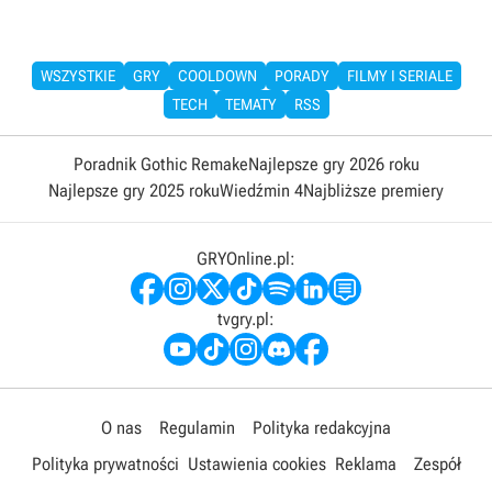
WSZYSTKIE
GRY
COOLDOWN
PORADY
FILMY I SERIALE
TECH
TEMATY
RSS
Poradnik Gothic Remake
Najlepsze gry 2026 roku
Najlepsze gry 2025 roku
Wiedźmin 4
Najbliższe premiery
GRYOnline.pl:
tvgry.pl:
O nas
Regulamin
Polityka redakcyjna
Polityka prywatności
Ustawienia cookies
Reklama
Zespół