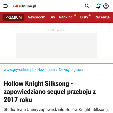




Newsroom
Gry
Rankingi
Listy
Recenzje
PREMIUM
www.gry-online.pl
Newsroom
Newsy o grach


Hollow Knight Silksong -
zapowiedziano sequel przeboju z
2017 roku
Studio Team Cherry zapowiedziało Hollow Knight: Silksong,