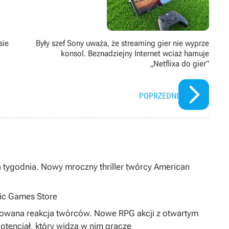
sie
Były szef Sony uważa, że streaming gier nie wyprze
konsol. Beznadziejny Internet wciaż hamuje
„Netflixa do gier”
POPRZEDNI
a tygodnia. Nowy mroczny thriller twórcy American
pic Games Store
dowana reakcja twórców. Nowe RPG akcji z otwartym
tencjał, który widzą w nim gracze