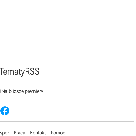
Tematy
RSS
4
Najbliższe premiery
spół
Praca
Kontakt
Pomoc