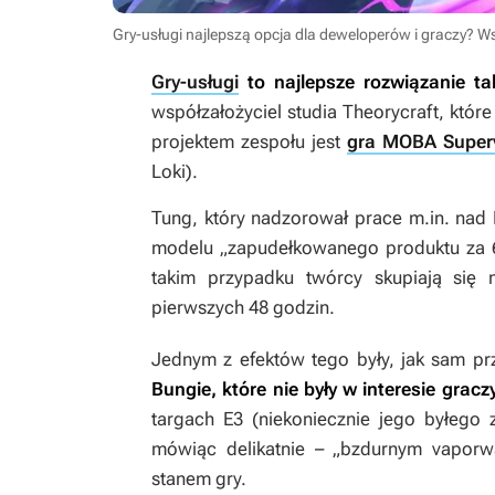
Gry-usługi najlepszą opcja dla deweloperów i graczy? 
Gry-usługi
to najlepsze rozwiązanie tak
współzałożyciel studia Theorycraft, któr
projektem zespołu jest
gra MOBA Superv
Loki
).
Tung, który nadzorował prace m.in. nad
modelu „zapudełkowanego produktu za 60 
takim przypadku twórcy skupiają się n
pierwszych 48 godzin.
Jednym z efektów tego były, jak sam pr
Bungie, które nie były w interesie graczy
targach E3 (niekoniecznie jego byłego 
mówiąc delikatnie – „bzdurnym vaporwa
stanem gry.