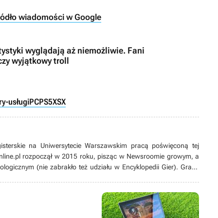
ródło wiadomości w Google
tystyki wyglądają aż niemożliwie. Fani
czy wyjątkowy troll
ry-usługi
PC
PS5
XSX
gisterskie na Uniwersytecie Warszawskim pracą poświęconą tej
nline.pl rozpoczął w 2015 roku, pisząc w Newsroomie growym, a
ologicznym (nie zabrakło też udziału w Encyklopedii Gier). Grami
sowany od lat. Zaczynał od platformówek i do dziś pozostaje ich
nii), ale wykazuje też zainteresowanie karciankami (także
’ami i w zasadzie wszystkim, co dotyczy gier jako takich. Potrafi
ami z gier pamiętających czasy Game Boya łupanego (jeśli nie