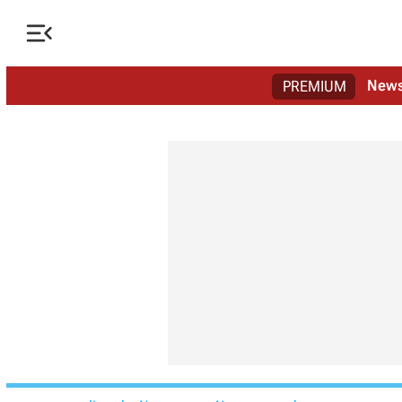

New
PREMIUM