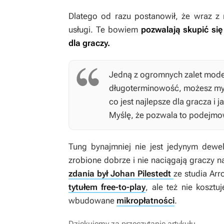
Dlatego od razu postanowił, że wraz z
usługi. Te bowiem
pozwalają skupić się
dla graczy.
Jedną z ogromnych zalet modelu
długoterminowość, możesz myś
co jest najlepsze dla gracza i j
Myślę, że pozwala to podejmo
Tung bynajmniej nie jest jedynym dewel
zrobione dobrze i nie naciągają graczy 
zdania był Johan Pilestedt
ze studia Ar
tytułem free-to-play
, ale też nie kosztu
wbudowane
mikropłatności
.
Dziękujemy za przeczytanie artykułu.