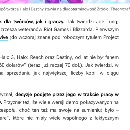
Współtwórca Halo i Destiny stawia na długoterminowość
Źródło: Theorycraf
 dla twórców, jak i graczy.
Tak twierdzi Joe Tung,
e zrzesza weteranów Riot Games i Blizzarda. Pierwszym
ive
(do wczoraj znane pod roboczym tytułem
Project
Halo 3
,
Halo: Reach
oraz
Destiny
, od lat nie był fanem
dolarów” (teraz już raczej 70 dol.). Jak twierdzi, w
a sprzedaniu jak największej liczby kopii w ciągu
zyznał,
decyzje podjęte przez jego w trakcie pracy w
.
Przyznał też, że wiele wersji demo pokazywanych na
zespołu, choć ten też ma swoje na sumieniu) było –
re”, które nie miały wiele wspólnego z faktycznym