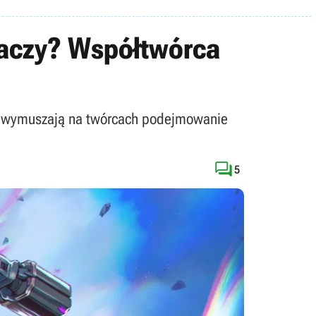
graczy? Współtwórca
ie wymuszają na twórcach podejmowanie

5