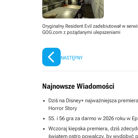
starszymi).
Oryginalny Resident Evil zadebiutował w serwi
GOG.com z pożądanymi ulepszeniami
NASTĘPNY
Najnowsze Wiadomości
Dziś na Disney+ najważniejsza premier
Horror Story
55. i 56 gra za darmo w 2026 roku w E
Wczoraj kiepska premiera, dziś zdecy
światem ostro powalczy, by wydobyć po