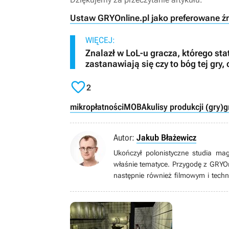
Ustaw GRYOnline.pl jako preferowane ź
WIĘCEJ:
Znalazł w LoL-u gracza, którego sta
zastanawiają się czy to bóg tej gry, 

2
mikropłatności
MOBA
kulisy produkcji (gry)
g
Autor:
Jakub Błażewicz
Ukończył polonistyczne studia ma
właśnie tematyce. Przygodę z GRYO
następnie również filmowym i techn
wideo (i nie tylko wideo) zaintere
wielkim fanem (w tym metroidva
papierowymi), bijatykami, soulslike
zachwycać się pikselowymi postaci