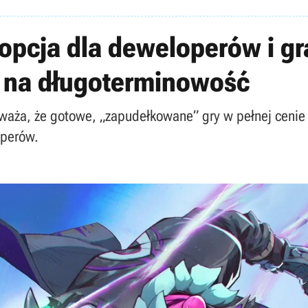
 opcja dla deweloperów i 
a na długoterminowość
 uważa, że gotowe, „zapudełkowane” gry w pełnej cen
operów.