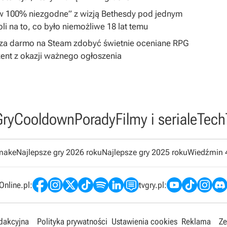
„w 100% niezgodne” z wizją Bethesdy pod jednym
i na to, co było niemożliwe 18 lat temu
by za darmo na Steam zdobyć świetnie oceniane RPG
ent z okazji ważnego ogłoszenia
Gry
Cooldown
Porady
Filmy i seriale
Tech
emake
Najlepsze gry 2026 roku
Najlepsze gry 2025 roku
Wiedźmin 
nline.pl:
tvgry.pl:
edakcyjna
Polityka prywatności
Ustawienia cookies
Reklama
Ze