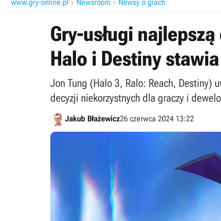
www.gry-online.pl
Newsroom
Newsy o grach


Gry-usługi najlepszą
Halo i Destiny stawi
Jon Tung (Halo 3, Ralo: Reach, Destiny)
decyzji niekorzystnych dla graczy i dewel
Jakub Błażewicz
26 czerwca 2024 13:22