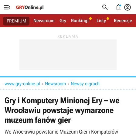




Newsroom
Gry
Rankingi
Listy
Recenzje
PREMIUM
www.gry-online.pl
Newsroom
Newsy o grach


Gry i Komputery Minionej Ery – we
Wrocławiu powstaje wymarzone
muzeum fanów gier
We Wrocławiu powstanie Muzeum Gier i Komputerów