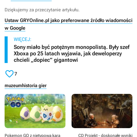
Dziękujemy za przeczytanie artykułu.
Ustaw GRYOnline.pl jako preferowane źródło wiadomości
w Google
WIĘCEJ:
Sony miało być potężnym monopolistą. Były szef
Xboxa po 25 latach wyjawia, jak deweloperzy
chcieli „dopiec” gigantowi

7
muzeum
historia gier
Pokemon GO z nietypową karą
CD Projekt - doskonałe wyniki