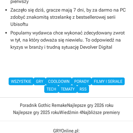
pierwszy
Zaczęło się dziś, gracze mają 7 dni, by za darmo na PC
zdobyć znakomitą strzelankę z bestsellerowej serii
Ubisoftu
Popularny wydawca chce wykonać zdecydowany zwrot
w tył, na który odważa się niewielu. To odpowiedź na
kryzys w branży i trudną sytuację Devolver Digital
WSZYSTKIE
GRY
COOLDOWN
PORADY
FILMY I SERIALE
TECH
TEMATY
RSS
Poradnik Gothic Remake
Najlepsze gry 2026 roku
Najlepsze gry 2025 roku
Wiedźmin 4
Najbliższe premiery
GRYOnline.pl: