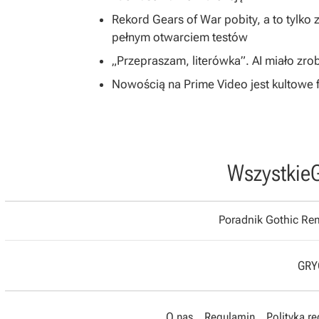
Rekord Gears of War pobity, a to tylko
pełnym otwarciem testów
„Przepraszam, literówka”. AI miało zr
Nowością na Prime Video jest kultowe f
Wszystkie
Poradnik Gothic R
GRYO
O nas
Regulamin
Polityka r