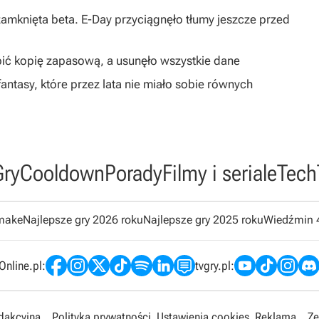
 zamknięta beta. E-Day przyciągnęło tłumy jeszcze przed
obić kopię zapasową, a usunęło wszystkie dane
antasy, które przez lata nie miało sobie równych
Gry
Cooldown
Porady
Filmy i seriale
Tech
emake
Najlepsze gry 2026 roku
Najlepsze gry 2025 roku
Wiedźmin 
nline.pl:
tvgry.pl:
edakcyjna
Polityka prywatności
Ustawienia cookies
Reklama
Ze