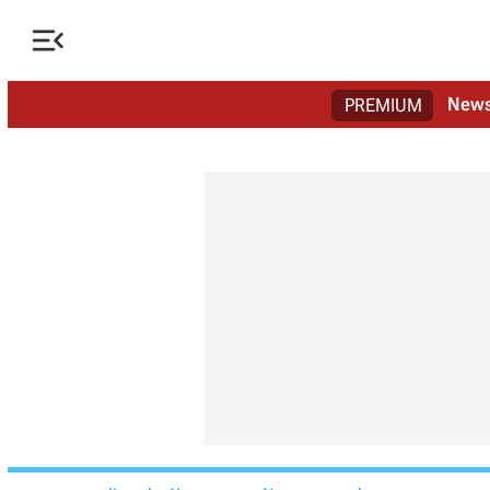

New
PREMIUM