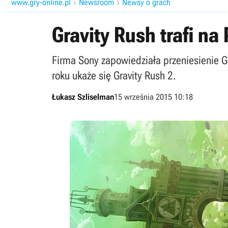
www.gry-online.pl
Newsroom
Newsy o grach


Gravity Rush trafi n
Firma Sony zapowiedziała przeniesienie G
roku ukaże się Gravity Rush 2.
Łukasz Szliselman
15 września 2015 10:18