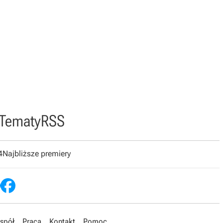
Tematy
RSS
4
Najbliższe premiery
spół
Praca
Kontakt
Pomoc