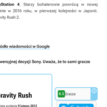
yStation 4
. Starzy bohaterowie powrócą w nowej
inie w 2016 roku, w pierwszej kolejności w Japonii.
vity Rush 2
.
ródło wiadomości w Google
owersyjnej decyzji Sony. Uważa, że to sami gracze

ravity Rush
8.3
Gracze
ata wydania:
9 lutego 2012