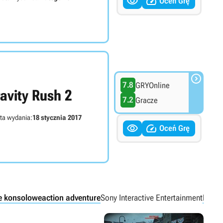


Oceń Grę

7.8
GRYOnline
avity Rush 2
7.2
Gracze
ta wydania:
18 stycznia 2017


Oceń Grę
e konsolowe
action adventure
Sony Interactive Entertainment
PSV
P