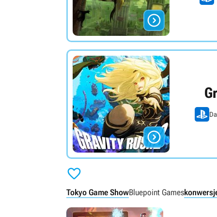

Gr
Da


Tokyo Game Show
Bluepoint Games
konwersj