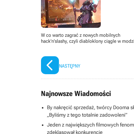
W co warto zagrać z nowych mobilnych
hack'n'slashy, czyli diabloklony ciągle w modz
NASTĘPNY
Najnowsze Wiadomości
By nakręcić sprzedaż, twórcy Dooma skon
„Byliśmy z tego totalnie zadowoleni”
Jeden z największych filmowych fenom
zdeklasował konkurencję