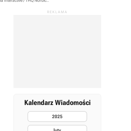
ia Interactive / THQ Nordic.
.
Kalendarz Wiadomości
2025
luty