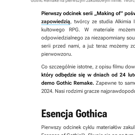
Gothic Remake na pierwszym zakulisowym filmie. Twórcy
Pierwszy odcinek serii „Making of” po
zapowiedzią
, twórcy ze studia Alkimia 
kultowego RPG. W materiale możemy
odpowiedzialnego za niezapomniany so
serii przed nami, a już teraz możemy z
pierwowzoru.
Co szczególnie istotne, z opisu filmu do
który odbędzie się w dniach od 24 lu
demo
Gothic Remake
.
Zapewne to samo
2024. Nasi rodzimi gracze najprawdopod
Esencja Gothica
Pierwszy odcinek cyklu materiałów zaku