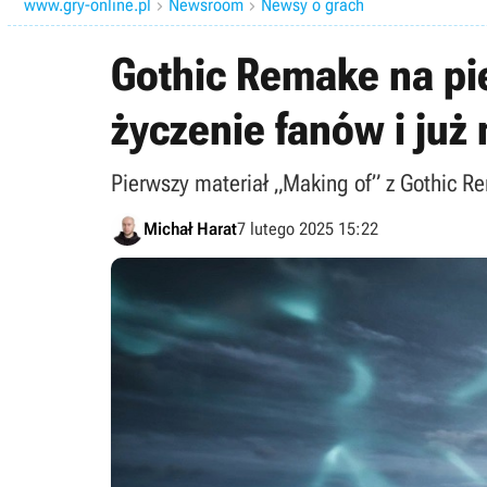
www.gry-online.pl
Newsroom
Newsy o grach


Gothic Remake na pi
życzenie fanów i już
Pierwszy materiał „Making of” z Gothic R
Michał Harat
7 lutego 2025 15:22