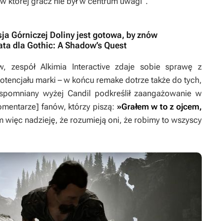
 w której gracz nie był w centrum uwagi”.
ja Górniczej Doliny jest gotowa, by znów
ata dla Gothic: A Shadow’s Quest
 zespół Alkimia Interactive zdaje sobie sprawę z
tencjału marki – w końcu remake dotrze także do tych,
Wspomniany wyżej Candil podkreślił zaangażowanie w
omentarze] fanów, którzy piszą:
»Grałem w to z ojcem,
 więc nadzieję, że rozumieją oni, że robimy to wszyscy