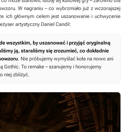
, co może stanowić istotę tej kultowej gry – zarówno dla
owzoru. W nagraniu – co wybrzmiało już z wczorajszej
że ich głównym celem jest uszanowanie i uchwycenie
reżyser artystyczny Daniel Candil:
de wszystkim, by uszanować i przyjąć oryginalną
aliśmy ją, staraliśmy się zrozumieć, co dokładnie
rwowzoru
. Nie próbujemy wymyślać koła na nowo ani
ką
Gothic
. To remake – szanujemy i honorujemy
o niej zbliżyć.