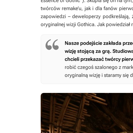
Essence of
Gothic
”). Skupia się on na tym
twórców remake’u, jak i dla fanów pierw
zapowiedzi – deweloperzy podkreślają, 
oryginalnej wizji
Gothica
. Jak powiedział 
Nasze podejście zakłada prze
wizję stojącą za grą. Studiow
chcieli przekazać twórcy pie
robić czegoś szalonego z mar
oryginalną wizję i staramy się d