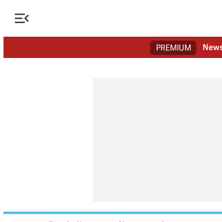

New
PREMIUM