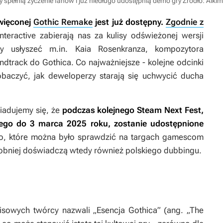
 spełnią życzenie fanów i już niedługo udostępnią demo gry
Źródło: Alkim
święconej
Gothic Remake
jest już dostępny.
Zgodnie z
Interactive zabierają nas za kulisy odświeżonej wersji
 usłyszeć m.in. Kaia Rosenkranza, kompozytora
undtrack do
Gothica.
Co najważniejsze - kolejne odcinki
obaczyć, jak deweloperzy starają się uchwycić ducha
wiadujemy się, że
podczas kolejnego Steam Next Fest,
tego do 3 marca 2025 roku, zostanie udostępnione
, które można było sprawdzić na targach gamescom
obniej doświadczą wtedy również polskiego dubbingu.
lisowych twórcy nazwali „Esencja
Gothica
” (ang. „The