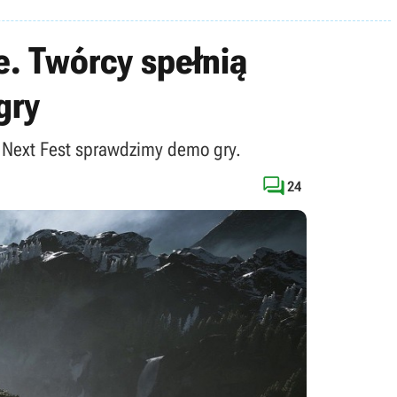
. Twórcy spełnią
gry
m Next Fest sprawdzimy demo gry.

24