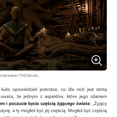
 Interactive / THQ Nordic.
kulis opowiedzieli pokrótce, co dla nich jest istotą
y, uważa, że jednym z aspektów, które jego zdaniem
iem i poczucie bycia częścią żyjącego świata
: „Żyjący
rutynę, a ty mogłeś być jej częścią. Mogłeś być częścią