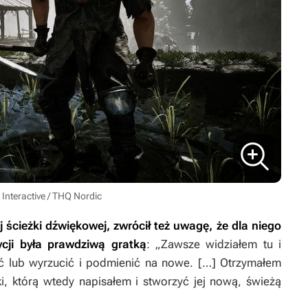
 Interactive / THQ Nordic
 ścieżki dźwiękowej, zwrócił też uwagę, że dla niego
ji była prawdziwą gratką
: „Zawsze widziałem tu i
ć lub wyrzucić i podmienić na nowe. […] Otrzymałem
 którą wtedy napisałem i stworzyć jej nową, świeżą