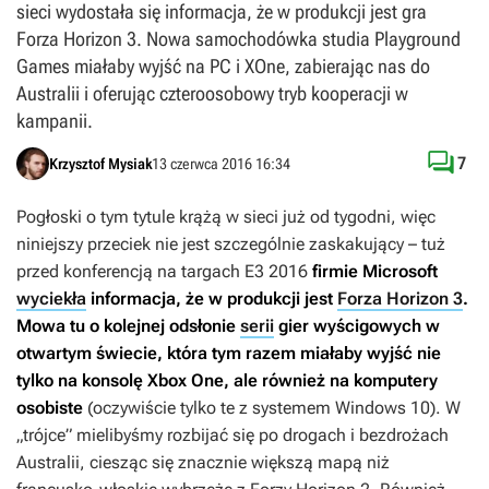
sieci wydostała się informacja, że w produkcji jest gra
Forza Horizon 3. Nowa samochodówka studia Playground
Games miałaby wyjść na PC i XOne, zabierając nas do
Australii i oferując czteroosobowy tryb kooperacji w
kampanii.

7
Krzysztof Mysiak
13 czerwca 2016 16:34
Pogłoski o tym tytule krążą w sieci już od tygodni, więc
niniejszy przeciek nie jest szczególnie zaskakujący – tuż
przed konferencją na targach E3 2016
firmie Microsoft
wyciekła
informacja, że w produkcji jest
Forza Horizon 3
.
Mowa tu o kolejnej odsłonie
serii
gier wyścigowych w
otwartym świecie, która tym razem miałaby wyjść nie
tylko na konsolę Xbox One, ale również na komputery
osobiste
(oczywiście tylko te z systemem Windows 10). W
„trójce” mielibyśmy rozbijać się po drogach i bezdrożach
Australii, ciesząc się znacznie większą mapą niż