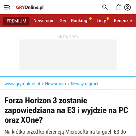




Newsroom
Gry
Rankingi
Listy
Recenzje
PREMIUM
www.gry-online.pl
Newsroom
Newsy o grach


Forza Horizon 3 zostanie
zapowiedziana na E3 i wyjdzie na PC
oraz XOne?
Na krótko przed konferencją Microsoftu na targach E3 do