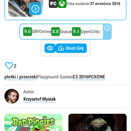
Data wydania:
27 września 2016


9.0
8.8
9.1
GRYOnline
Gracze
OpenCritic


Oceń Grę

2
plotki i przecieki
Playground Games
E3 2016
PC
XONE
Autor:
Krzysztof Mysiak