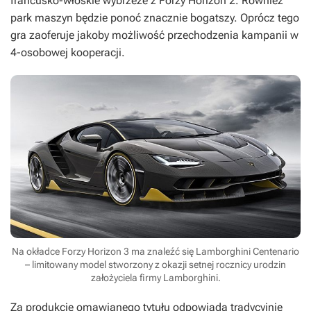
francusko-włoskie wybrzeże z
Forzy Horizon 2
. Również
park maszyn będzie ponoć znacznie bogatszy. Oprócz tego
gra zaoferuje jakoby możliwość przechodzenia kampanii w
4-osobowej kooperacji.
Na okładce Forzy Horizon 3 ma znaleźć się Lamborghini Centenario
– limitowany model stworzony z okazji setnej rocznicy urodzin
założyciela firmy Lamborghini.
Za produkcję omawianego tytułu odpowiada tradycyjnie