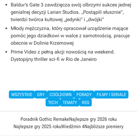
Baldur’s Gate 3 zawdzięcza swój olbrzymi sukces jednej
genialnej decyzji Larian Studios. „Postąpili słusznie”,
twierdzi twórca kultowej „jedynki” i „dwójki”
Młody mężczyzna, który opracował urządzenie mające
pomóc jego dziadkowi w walce z samotnością, pracuje
obecnie w Dolinie Krzemowej
Prime Video z pełną akcji nowością na weekend.
Dystopijny thriller sci-fi w Rio de Janeiro
WSZYSTKIE
GRY
COOLDOWN
PORADY
FILMY I SERIALE
TECH
TEMATY
RSS
Poradnik Gothic Remake
Najlepsze gry 2026 roku
Najlepsze gry 2025 roku
Wiedźmin 4
Najbliższe premiery