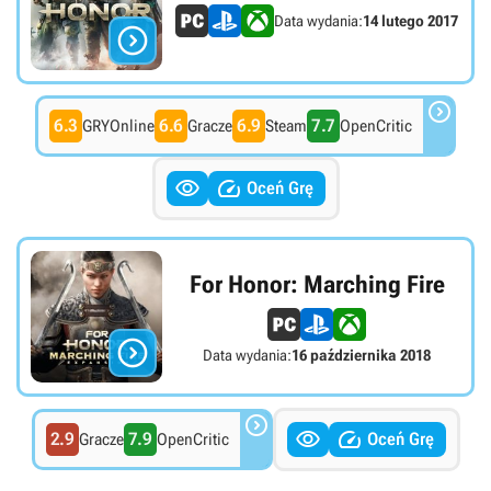
Data wydania:
14 lutego 2017


6.3
6.6
6.9
7.7
GRYOnline
Gracze
Steam
OpenCritic


Oceń Grę
For Honor: Marching Fire

Data wydania:
16 października 2018



2.9
7.9
Oceń Grę
Gracze
OpenCritic