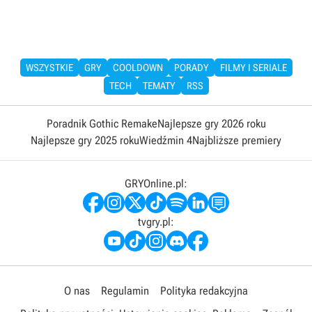
WSZYSTKIE
GRY
COOLDOWN
PORADY
FILMY I SERIALE
TECH
TEMATY
RSS
Poradnik Gothic Remake
Najlepsze gry 2026 roku
Najlepsze gry 2025 roku
Wiedźmin 4
Najbliższe premiery
GRYOnline.pl:
tvgry.pl:
O nas
Regulamin
Polityka redakcyjna