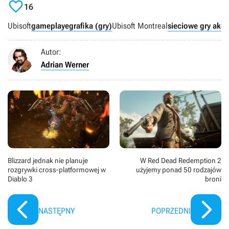

16
Ubisoft
gameplaye
grafika (gry)
Ubisoft Montreal
sieciowe gry akcji
Autor:
Adrian Werner
Blizzard jednak nie planuje
W Red Dead Redemption 2
rozgrywki cross-platformowej w
użyjemy ponad 50 rodzajów
Diablo 3
broni
NASTĘPNY
POPRZEDNI