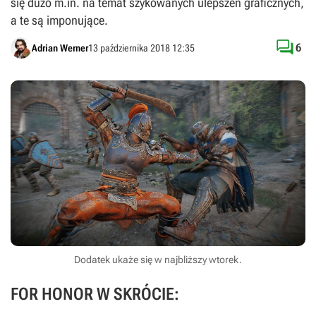
się dużo m.in. na temat szykowanych ulepszeń graficznych,
a te są imponujące.

6
Adrian Werner
13 października 2018 12:35
Dodatek ukaże się w najbliższy wtorek.
FOR HONOR W SKRÓCIE: