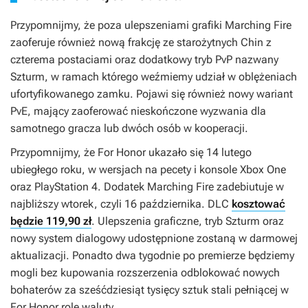
Przypomnijmy, że poza ulepszeniami grafiki
Marching Fire
zaoferuje również nową frakcję ze starożytnych Chin z
czterema postaciami oraz dodatkowy tryb PvP nazwany
Szturm, w ramach którego weźmiemy udział w oblężeniach
ufortyfikowanego zamku. Pojawi się również nowy wariant
PvE, mający zaoferować nieskończone wyzwania dla
samotnego gracza lub dwóch osób w kooperacji.
Przypomnijmy, że
For Honor
ukazało się 14 lutego
ubiegłego roku, w wersjach na pecety i konsole Xbox One
oraz PlayStation 4. Dodatek
Marching Fire
zadebiutuje w
najbliższy wtorek, czyli 16 października. DLC
kosztować
będzie 119,90 zł
. Ulepszenia graficzne, tryb Szturm oraz
nowy system dialogowy udostępnione zostaną w darmowej
aktualizacji. Ponadto dwa tygodnie po premierze będziemy
mogli bez kupowania rozszerzenia odblokować nowych
bohaterów za sześćdziesiąt tysięcy sztuk stali pełniącej w
For Honor
rolę waluty.