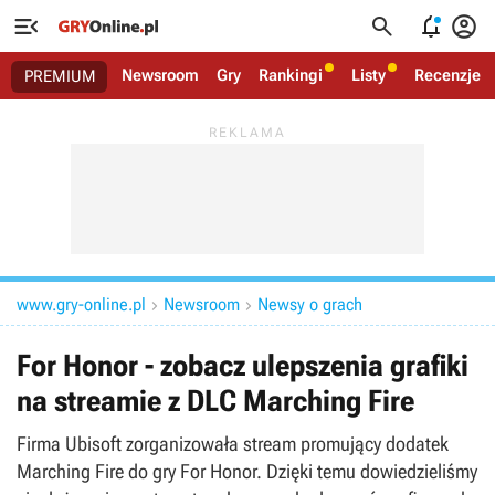




Newsroom
Gry
Rankingi
Listy
Recenzje
PREMIUM
www.gry-online.pl
Newsroom
Newsy o grach


For Honor - zobacz ulepszenia grafiki
na streamie z DLC Marching Fire
Firma Ubisoft zorganizowała stream promujący dodatek
Marching Fire do gry For Honor. Dzięki temu dowiedzieliśmy