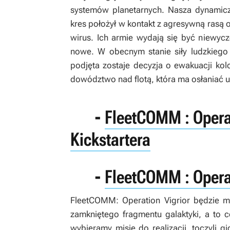
systemów planetarnych. Nasza dynamicz
kres położył w kontakt z agresywną rasą
wirus. Ich armie wydają się być niewyc
nowe. W obecnym stanie siły ludzkiego 
podjęta zostaje decyzja o ewakuacji kol
dowództwo nad flotą, która ma osłaniać 
-
FleetCOMM : Operat
Kickstartera
-
FleetCOMM : Operat
FleetCOMM: Operation Vigrior
będzie mi
zamkniętego fragmentu galaktyki, a to 
wybieramy misje do realizacji, toczyli g