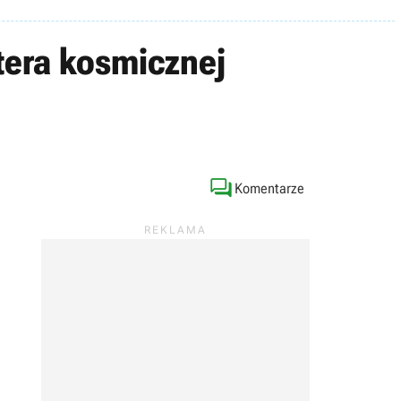
tera kosmicznej

Komentarze