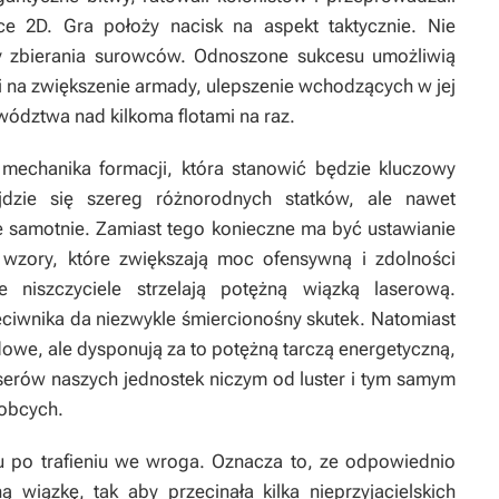
ce 2D. Gra położy nacisk na aspekt taktycznie. Nie
y zbierania surowców. Odnoszone sukcesu umożliwią
i na zwiększenie armady, ulepszenie wchodzących w jej
wództwa nad kilkoma flotami na raz.
 mechanika formacji, która stanowić będzie kluczowy
jdzie się szereg różnorodnych statków, ale nawet
ele samotnie. Zamiast tego konieczne ma być ustawianie
wzory, które zwiększają moc ofensywną i zdolności
niszczyciele strzelają potężną wiązką laserową.
eciwnika da niezwykle śmiercionośny skutek. Natomiast
dowe, ale dysponują za to potężną tarczą energetyczną,
serów naszych jednostek niczym od luster i tym samym
 obcych.
u po trafieniu we wroga. Oznacza to, ze odpowiednio
 wiązkę, tak aby przecinała kilka nieprzyjacielskich