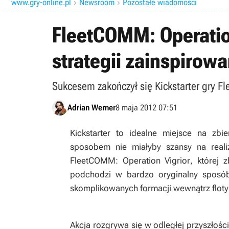
www.gry-online.pl
Newsroom
Pozostałe wiadomości


FleetCOMM: Operation
strategii zainspirow
Sukcesem zakończył się Kickstarter gry F
Adrian Werner
8 maja 2012 07:51
Kickstarter to idealne miejsce na zbi
sposobem nie miałyby szansy na reali
FleetCOMM: Operation Vigrior
, której 
podchodzi w bardzo oryginalny sposób 
skomplikowanych formacji wewnątrz floty
Akcja rozgrywa się w odległej przyszłości