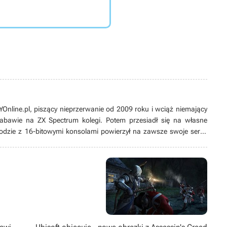
line.pl, piszący nieprzerwanie od 2009 roku i wciąż niemający
 zabawie na ZX Spectrum kolegi. Potem przesiadł się na własne
odzie z 16-bitowymi konsolami powierzył na zawsze swoje serce
ych produkcji, w tym zwłaszcza przygodówek, RPG-ów oraz gier z
ż pasjonat modów. Poza grami pożeracz fabuł w każdej postaci –