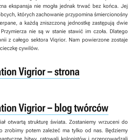
na ekspansja nie mogła jednak trwać bez końca. Jej
 obcych, których zachowanie przypomina śmiercionośny
zerpane, a każdą zniszczoną jednostkę zastępują dwie
Przymierza nie są w stanie stawić im czoła. Dlatego
onii z całego sektora Viqrior. Nam powierzone zostaje
ucieczkę cywilów.
ion Vigrior – strona
ion Vigrior – blog twórców
ał otwartą strukturę świata. Zostaniemy wrzuceni do
co zrobimy potem zależeć ma tylko od nas. Będziemy
igantyczne bitwy, ratowali kolonistów i przeprowadzali