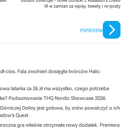
jawi
Ubisoft obiecuje - nowe obrazki z Assassin's Creed
III w zamian za wpisy, tweety i re-posty
POPRZEDNI
dł cios. Fala zwolnień dosięgła twórców Halo:
owa latarka za 26 zł ma wszystko, czego potrzeba
emake? Podsumowanie THQ Nordic Showcase 2026
Górniczej Doliny jest gotowa, by znów powalczyć o ich
hadow’s Quest
mroczna gra właśnie otrzymała nowy dodatek. Premiera