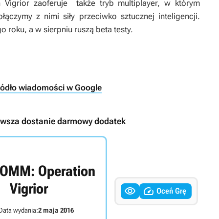
 Vigrior
zaoferuje także tryb multiplayer, w którym
ączymy z nimi siły przeciwko sztucznej inteligencji.
 roku, a w sierpniu ruszą beta testy.
ródło wiadomości w Google
erwsza dostanie darmowy dodatek
COMM: Operation
Vigrior


Oceń Grę
Data wydania:
2 maja 2016