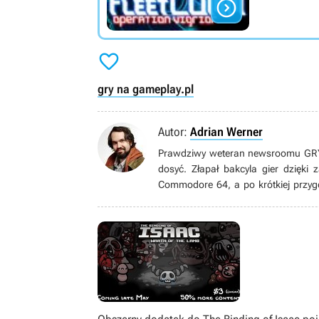


gry na gameplay.pl
Autor:
Adrian Werner
Prawdziwy weteran newsroomu GRYOn
dosyć. Złapał bakcyla gier dzięki
Commodore 64, a po krótkiej przyg
grom pecetowym. Wielbiciel niszow
gatunku immersive sim, jak równie
książek, seriali, filmów i komiksów.