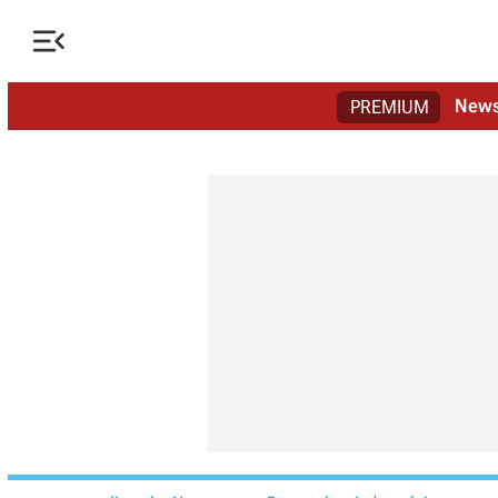

New
PREMIUM