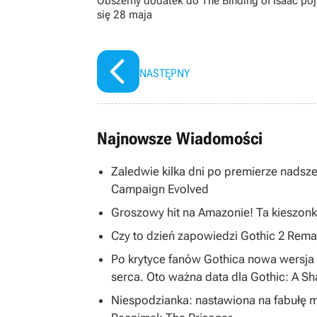
Obszerny dodatek do The Binding of Isaac po
się 28 maja
NASTĘPNY
Najnowsze Wiadomości
Zaledwie kilka dni po premierze nadsze
Campaign Evolved
Groszowy hit na Amazonie! Ta kieszonk
Czy to dzień zapowiedzi Gothic 2 R
Po krytyce fanów Gothica nowa wersja 
serca. Oto ważna data dla Gothic: A S
Niespodzianka: nastawiona na fabułę 