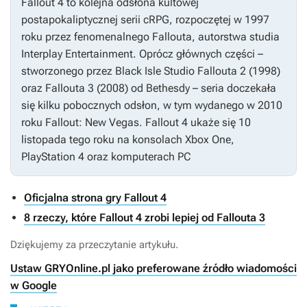
Fallout 4
to kolejna odsłona kultowej
postapokaliptycznej serii cRPG, rozpoczętej w 1997
roku przez fenomenalnego
Fallouta
, autorstwa studia
Interplay Entertainment. Oprócz głównych części –
stworzonego przez Black Isle Studio
Fallouta 2
(1998)
oraz
Fallouta 3
(2008) od Bethesdy – seria doczekała
się kilku pobocznych odsłon, w tym wydanego w 2010
roku
Fallout: New Vegas
.
Fallout 4
ukaże się 10
listopada tego roku na konsolach Xbox One,
PlayStation 4 oraz komputerach PC
Oficjalna strona gry Fallout 4
8 rzeczy, które Fallout 4 zrobi lepiej od Fallouta 3
Dziękujemy za przeczytanie artykułu.
Ustaw GRYOnline.pl jako preferowane źródło wiadomości
w Google