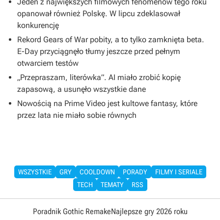
Jeden z największych filmowych fenomenów tego roku
opanował również Polskę. W lipcu zdeklasował
konkurencję
Rekord Gears of War pobity, a to tylko zamknięta beta.
E-Day przyciągnęło tłumy jeszcze przed pełnym
otwarciem testów
„Przepraszam, literówka”. AI miało zrobić kopię
zapasową, a usunęło wszystkie dane
Nowością na Prime Video jest kultowe fantasy, które
przez lata nie miało sobie równych
WSZYSTKIE
GRY
COOLDOWN
PORADY
FILMY I SERIALE
TECH
TEMATY
RSS
Poradnik Gothic Remake
Najlepsze gry 2026 roku