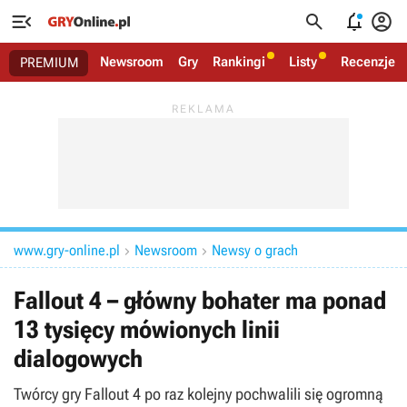




Newsroom
Gry
Rankingi
Listy
Recenzje
PREMIUM
www.gry-online.pl
Newsroom
Newsy o grach


Fallout 4 – główny bohater ma ponad
13 tysięcy mówionych linii
dialogowych
Twórcy gry Fallout 4 po raz kolejny pochwalili się ogromną