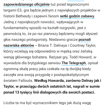
zapowiedzianego oficjalnie
tuż przed tegorocznymi
targami E3, gra będzie jednym z największych projektów w
historii Bethesdy i zapewni fanom
setki godzin zabawy
.
Jedną z największych nowości, wpływających w
fundamentalny sposób na kształt rozgrywki, jest z
pewnością to, że po raz pierwszy będziemy mogli słyszeć
głos naszego protagonisty. Niedawno gracze
poznali
nazwiska aktorów
– Briana T. Delnaya i Courtney Taylor,
którzy wcielają się odpowiednio w męską oraz żeńską
wersję głównego bohatera. Reżyser gry, Todd Howard, w
wywiadzie dla brytyjskiego serwisu
The Telegraph
, opisał
ogromną skalę pracy jaka czekała na tę dwójkę kiedy
zaczęła ona swoją przygodę z postapokaliptycznym
światem
Fallouta
.
Według Howarda, zarówno Delnay jak i
Taylor, w przeciągu dwóch ostatnich lat, nagrali w sumie
ponad 13 tysięcy linii dialogowych dla swoich postaci.
Liczba ta ma być wyznacznikiem tego jak dużą wagę