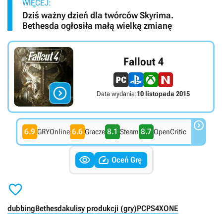
WIĘCEJ:
Dziś ważny dzień dla twórców Skyrima.
Bethesda ogłosiła małą wielką zmianę
Fallout 4

Data wydania:
10 listopada 2015

6.9
6.6
8.1
8.7
GRYOnline
Gracze
Steam
OpenCritic


Oceń Grę

dubbing
Bethesda
kulisy produkcji (gry)
PC
PS4
XONE