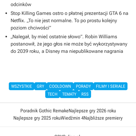
odcinków
Stop Killing Games ostro o płatnej prezentacji GTA 6 na
Netflix. „To nie jest normalne. To po prostu kolejny
poziom chciwości”
„Nalegał, by mieć ostatnie słowo”. Robin Williams
postanowił, że jego głos nie może być wykorzystywany
do 2039 roku, a Disney ma niepublikowane nagrania
WSZYSTKIE
GRY
COOLDOWN
PORADY
FILMY I SERIALE
TECH
TEMATY
RSS
Poradnik Gothic Remake
Najlepsze gry 2026 roku
Najlepsze gry 2025 roku
Wiedźmin 4
Najbliższe premiery