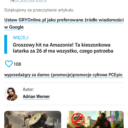
Dziękujemy za przeczytanie artykułu.
Ustaw GRYOnline.pl jako preferowane źródło wiadomości
w Google
WIĘCEJ:
Groszowy hit na Amazonie! Ta kieszonkowa
latarka za 26 zł ma wszystko, czego potrzeba

108
wyprzedaż
gry za darmo (promocje)
promocje cyfrowe PC
Epic G
Autor:
Adrian Werner