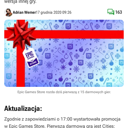
wersja innej gry.

163
Adrian Werner
17 grudnia 2020 09:26
Epic Games Store rozda dziś pierwszą z 15 darmowych gier.
Aktualizacja:
Zgodnie z zapowiedziami o 17:00 wystartowała promocja
w Epic Games Store. Pierwszą darmową grą jest
Cities: