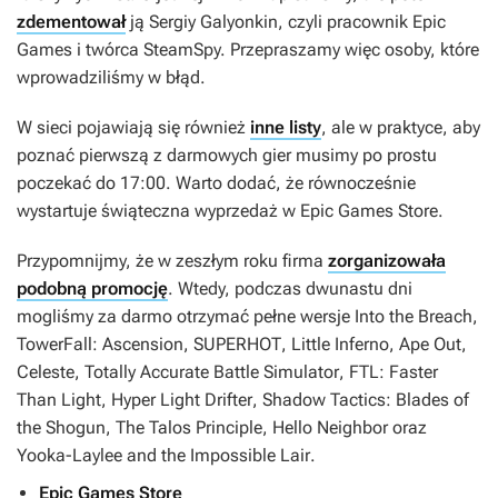
zdementował
ją Sergiy Galyonkin, czyli pracownik Epic
Games i twórca SteamSpy. Przepraszamy więc osoby, które
wprowadziliśmy w błąd.
W sieci pojawiają się również
inne listy
, ale w praktyce, aby
poznać pierwszą z darmowych gier musimy po prostu
poczekać do 17:00. Warto dodać, że równocześnie
wystartuje świąteczna wyprzedaż w Epic Games Store.
Przypomnijmy, że w zeszłym roku firma
zorganizowała
podobną promocję
. Wtedy, podczas dwunastu dni
mogliśmy za darmo otrzymać pełne wersje
Into the Breach
,
TowerFall: Ascension
,
SUPERHOT
,
Little Inferno
,
Ape Out,
Celeste
,
Totally Accurate Battle Simulator
,
FTL: Faster
Than Light
,
Hyper Light Drifter
,
Shadow Tactics: Blades of
the Shogun
,
The Talos Principle
,
Hello Neighbor
oraz
Yooka-Laylee and the Impossible Lair
.
Epic Games Store