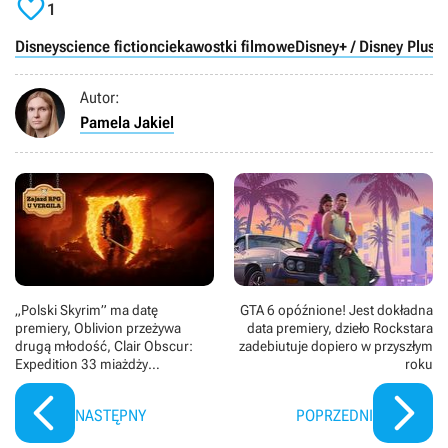

Gwiezdnych wojen został stworzony przez Tony’ego
1
Gilroya dla serwisu streamingowego Disney+. Za
scenariusz odpowiada Gilroy wraz ze swoim bratem,
Disney
science fiction
ciekawostki filmowe
Disney+ / Disney Plus
Danem oraz Beau Willimonem i Stephenem Schiffem. W
głównej roli powraca Diego Luna, który jest także
Autor:
producentem wykonawczym. W rolach głównych
występują również Stellan Skarsgĺrd, Forest Whitaker,
Pamela Jakiel
Adria Arjona, Fiona Shaw, Denise Gough, Kyle Soller i
Genevieve O’Reilly.
„Polski Skyrim” ma datę
GTA 6 opóźnione! Jest dokładna
premiery, Oblivion przeżywa
data premiery, dzieło Rockstara
drugą młodość, Clair Obscur:
zadebiutuje dopiero w przyszłym
Expedition 33 miażdży
roku
konkurencję - zajazd RPG „U
Vergila”
NASTĘPNY
POPRZEDNI