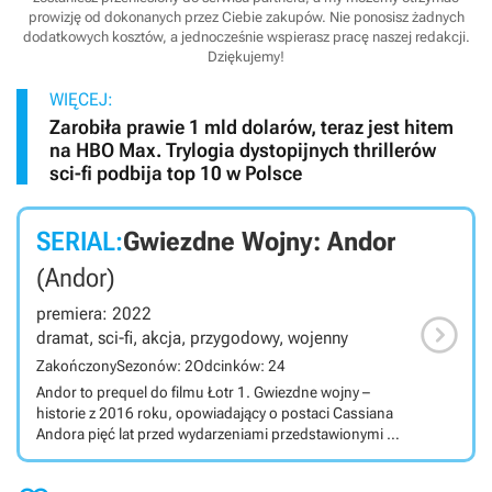
prowizję od dokonanych przez Ciebie zakupów. Nie ponosisz żadnych
dodatkowych kosztów, a jednocześnie wspierasz pracę naszej redakcji.
Dziękujemy!
WIĘCEJ:
Zarobiła prawie 1 mld dolarów, teraz jest hitem
na HBO Max. Trylogia dystopijnych thrillerów
sci-fi podbija top 10 w Polsce
SERIAL:
Gwiezdne Wojny: Andor
(Andor)
premiera: 2022

dramat, sci-fi, akcja, przygodowy, wojenny
Zakończony
Sezonów: 2
Odcinków: 24
Andor to prequel do filmu Łotr 1. Gwiezdne wojny –
historie z 2016 roku, opowiadający o postaci Cassiana
Andora pięć lat przed wydarzeniami przedstawionymi w
Łotrze 1; poznamy nie tylko przeszłość Cassiana, ale i
całej Rebelii. Serial telewizyjny osadzony w świecie