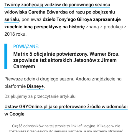
Twórcy zachęcają widzów do ponownego seansu
widowiska Garetha Edwardsa od razu po obejrzeniu
serialu
, ponieważ
dzieło Tony’ego Gilroya zaprezentuje
zupełnie inną perspektywę na historię
znaną z produkcji z
2016 roku.
POWIĄZANE:
Matrix 5 oficjalnie potwierdzony. Warner Bros.
zapowiada też aktorskich Jetsonów z Jimem
Carreyem
Pierwsze odcinki drugiego sezonu
Andora
znajdziecie na
platformie
Disney+
.
Dziękujemy za przeczytanie artykułu.
Ustaw GRYOnline.pl jako preferowane źródło wiadomości
w Google
Część odnośników na tej stronie to linki afiliacyjne. Klikając w nie
zostaniesz przeniesiony do serwisu partnera, a my możemy otrzymać