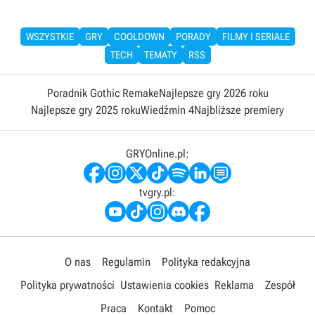
WSZYSTKIE
GRY
COOLDOWN
PORADY
FILMY I SERIALE
TECH
TEMATY
RSS
Poradnik Gothic Remake
Najlepsze gry 2026 roku
Najlepsze gry 2025 roku
Wiedźmin 4
Najbliższe premiery
GRYOnline.pl:
tvgry.pl:
O nas
Regulamin
Polityka redakcyjna
Polityka prywatności
Ustawienia cookies
Reklama
Zespół
Praca
Kontakt
Pomoc