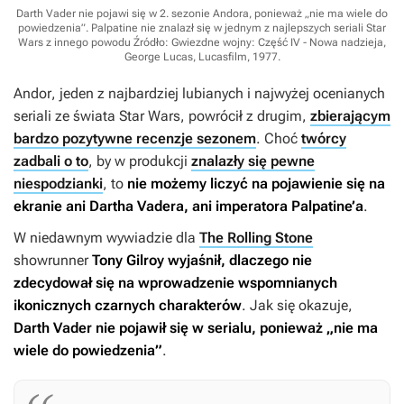
Darth Vader nie pojawi się w 2. sezonie Andora, ponieważ „nie ma wiele do
powiedzenia”. Palpatine nie znalazł się w jednym z najlepszych seriali Star
Wars z innego powodu
Źródło: Gwiezdne wojny: Część IV - Nowa nadzieja,
George Lucas, Lucasfilm, 1977
.
Andor
, jeden z najbardziej lubianych i najwyżej ocenianych
seriali ze świata
Star Wars
, powrócił z drugim,
zbierającym
bardzo pozytywne recenzje sezonem
. Choć
twórcy
zadbali o to
, by w produkcji
znalazły się pewne
niespodzianki
, to
nie możemy liczyć na pojawienie się na
ekranie ani Dartha Vadera, ani imperatora Palpatine’a
.
W niedawnym wywiadzie dla
The Rolling Stone
showrunner
Tony Gilroy wyjaśnił, dlaczego nie
zdecydował się na wprowadzenie wspomnianych
ikonicznych czarnych charakterów
. Jak się okazuje,
Darth Vader nie pojawił się w serialu, ponieważ „nie ma
wiele do powiedzenia”
.