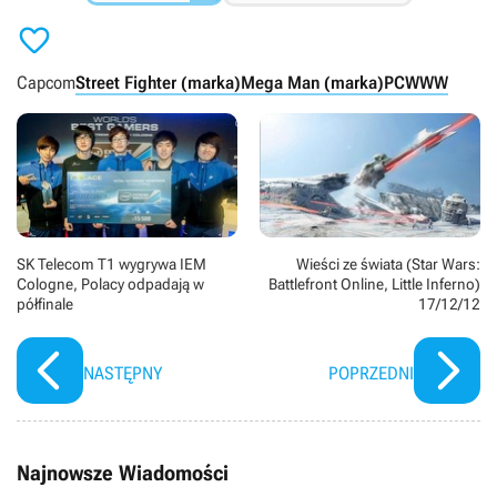

Capcom
Street Fighter (marka)
Mega Man (marka)
PC
WWW
SK Telecom T1 wygrywa IEM
Wieści ze świata (Star Wars:
Cologne, Polacy odpadają w
Battlefront Online, Little Inferno)
półfinale
17/12/12
NASTĘPNY
POPRZEDNI
Najnowsze Wiadomości