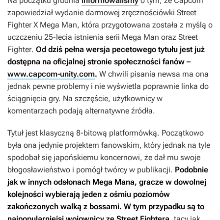
Na początku grudnia
informowaliśmy
o tym, że Capcom
zapowiedział wydanie darmowej zręcznościówki
Street
Fighter X Mega Man
, która przygotowana została z myślą o
uczczeniu 25-lecia istnienia serii
Mega Man
oraz
Street
Fighter
.
Od dziś pełna wersja pecetowego tytułu jest już
dostępna na oficjalnej stronie społeczności fanów –
www.capcom-unity.com
.
W chwili pisania newsa ma ona
jednak pewne problemy i nie wyświetla poprawnie linka do
ściągnięcia gry. Na szczęście, użytkownicy w
komentarzach podają alternatywne źródła.
Tytuł jest klasyczną 8-bitową platformówką. Początkowo
była ona jedynie projektem fanowskim, który jednak na tyle
spodobał się japońskiemu koncernowi, że dał mu swoje
błogosławieństwo i pomógł twórcy w publikacji.
Podobnie
jak w innych odsłonach
Mega Mana
, gracze w dowolnej
kolejności wybierają jeden z ośmiu poziomów
zakończonych walką z bossami. W tym przypadku są to
najpopularniejsi wojownicy ze
Street Fightera
, tacy jak