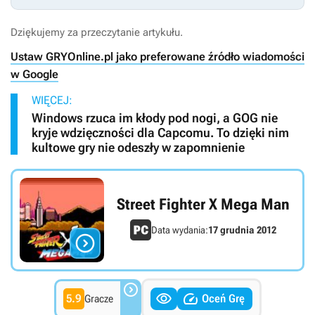
Dziękujemy za przeczytanie artykułu.
Ustaw GRYOnline.pl jako preferowane źródło wiadomości
w Google
WIĘCEJ:
Windows rzuca im kłody pod nogi, a GOG nie
kryje wdzięczności dla Capcomu. To dzięki nim
kultowe gry nie odeszły w zapomnienie
Street Fighter X Mega Man
Data wydania:
17 grudnia 2012




5.9
Oceń Grę
Gracze