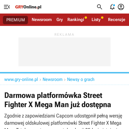




Newsroom
Gry
Rankingi
Listy
Recenzje
PREMIUM
www.gry-online.pl
Newsroom
Newsy o grach


Darmowa platformówka Street
Fighter X Mega Man już dostępna
Zgodnie z zapowiedziami Capcom udostępnił pełną wersję
darmowej oldskulowej platformówki Street Fighter X Mega