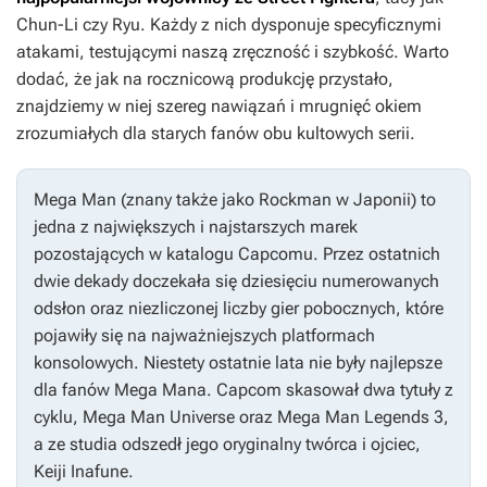
Chun-Li czy Ryu. Każdy z nich dysponuje specyficznymi
atakami, testującymi naszą zręczność i szybkość. Warto
dodać, że jak na rocznicową produkcję przystało,
znajdziemy w niej szereg nawiązań i mrugnięć okiem
zrozumiałych dla starych fanów obu kultowych serii.
Mega Man
(znany także jako
Rockman
w Japonii) to
jedna z największych i najstarszych marek
pozostających w katalogu Capcomu. Przez ostatnich
dwie dekady doczekała się dziesięciu numerowanych
odsłon oraz niezliczonej liczby gier pobocznych, które
pojawiły się na najważniejszych platformach
konsolowych. Niestety ostatnie lata nie były najlepsze
dla fanów
Mega Mana
. Capcom skasował dwa tytuły z
cyklu,
Mega Man Universe
oraz
Mega Man Legends 3
,
a ze studia odszedł jego oryginalny twórca i ojciec,
Keiji Inafune.