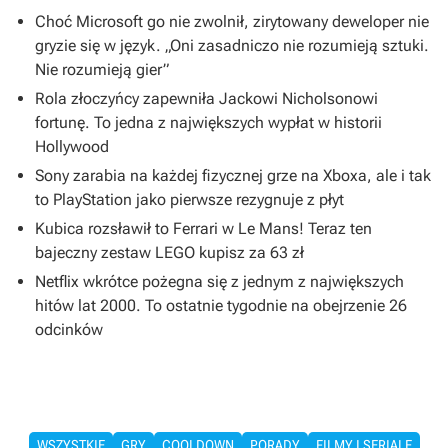
Choć Microsoft go nie zwolnił, zirytowany deweloper nie
gryzie się w język. „Oni zasadniczo nie rozumieją sztuki.
Nie rozumieją gier”
Rola złoczyńcy zapewniła Jackowi Nicholsonowi
fortunę. To jedna z największych wypłat w historii
Hollywood
Sony zarabia na każdej fizycznej grze na Xboxa, ale i tak
to PlayStation jako pierwsze rezygnuje z płyt
Kubica rozsławił to Ferrari w Le Mans! Teraz ten
bajeczny zestaw LEGO kupisz za 63 zł
Netflix wkrótce pożegna się z jednym z największych
hitów lat 2000. To ostatnie tygodnie na obejrzenie 26
odcinków
WSZYSTKIE
GRY
COOLDOWN
PORADY
FILMY I SERIALE