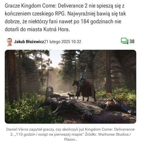
Gracze Kingdom Come: Deliverance 2 nie spieszą się z
kończeniem czeskiego RPG. Najwyraźniej bawią się tak
dobrze, że niektórzy fani nawet po 184 godzinach nie
dotarli do miasta Kutná Hora.

38
Jakub Błażewicz
21 lutego 2025 10:32
Daniel Vávra zapytał graczy, czy skończyli już Kingdom Come: Deliverance
2. „110 godzin i wciąż na pierwszej mapie”
Źródło: Warhorse Studios /
Plaion.
.