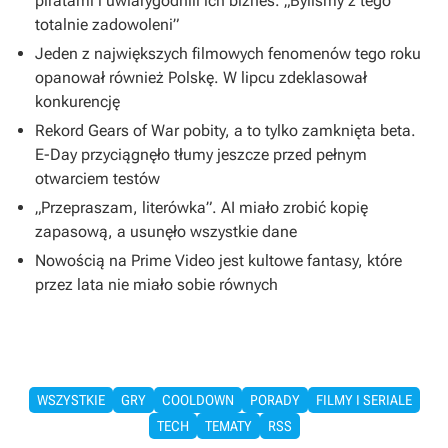
piratami i uwiarygodnili ich biznes. „Byliśmy z tego
totalnie zadowoleni”
Jeden z największych filmowych fenomenów tego roku
opanował również Polskę. W lipcu zdeklasował
konkurencję
Rekord Gears of War pobity, a to tylko zamknięta beta.
E-Day przyciągnęło tłumy jeszcze przed pełnym
otwarciem testów
„Przepraszam, literówka”. AI miało zrobić kopię
zapasową, a usunęło wszystkie dane
Nowością na Prime Video jest kultowe fantasy, które
przez lata nie miało sobie równych
WSZYSTKIE
GRY
COOLDOWN
PORADY
FILMY I SERIALE
TECH
TEMATY
RSS