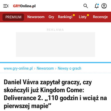




Newsroom
Gry
Rankingi
Listy
Recenzje
PREMIUM
www.gry-online.pl
Newsroom
Newsy o grach


Daniel Vávra zapytał graczy, czy
skończyli już Kingdom Come:
Deliverance 2. „110 godzin i wciąż na
pierwszej mapie”