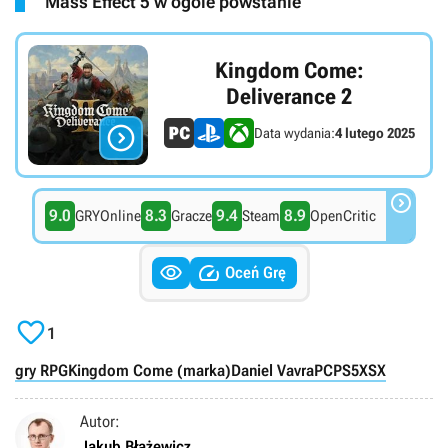
Mass Effect 5 w ogóle powstanie
Kingdom Come:
Deliverance 2

Data wydania:
4 lutego 2025

9.0
8.3
9.4
8.9
GRYOnline
Gracze
Steam
OpenCritic


Oceń Grę

1
gry RPG
Kingdom Come (marka)
Daniel Vavra
PC
PS5
XSX
Autor:
Jakub Błażewicz