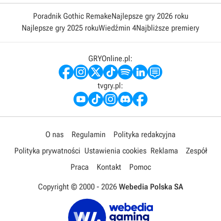
Poradnik Gothic Remake
Najlepsze gry 2026 roku
Najlepsze gry 2025 roku
Wiedźmin 4
Najbliższe premiery
GRYOnline.pl:
tvgry.pl:
O nas
Regulamin
Polityka redakcyjna
Polityka prywatności
Ustawienia cookies
Reklama
Zespół
Praca
Kontakt
Pomoc
Copyright © 2000 -
2026
Webedia Polska SA