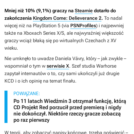
Mniej niż 10% (9,1%) graczy na
Steamie
dotarło do
zakończenia
Kingdom Come: Delieverance 2
.
To nadal
więcej niż na PlayStation 5 (via
PSNProfiles
) i najpewniej
także na Xboxach Series X/S, ale najwyraźniej większość
graczy wciąż błaką się po wirtualnych Czechach z XV
wieku.
Nie umknęło to uwadze Daniela Vávry, który – jak zwykle –
wspomniał o tym w
serwisie X
. Szef studia Warhorse
zapytał internautów o to, czy sami ukończyli już drugie
KCD
i o ich opinię na temat finału.
POWIĄZANE:
Po 11 latach Wiedźmin 3 otrzymał funkcję, którą
CD Projekt Red porzucił przed premierą i nigdy
nie dokończył. Niektóre rzeczy gracze zobaczą
po raz pierwszy
W teorii, aby zobaczyć napisy końcowe, trzeba poświęcić –