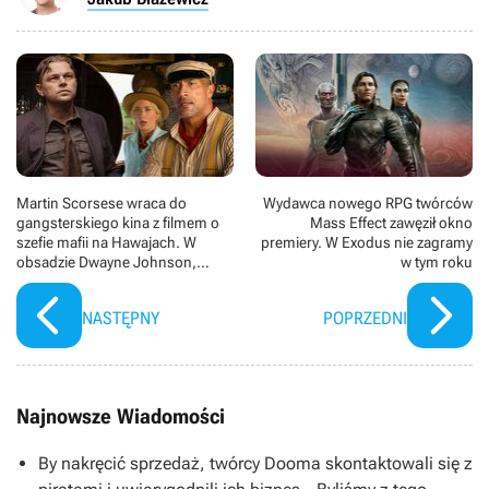
Martin Scorsese wraca do
Wydawca nowego RPG twórców
gangsterskiego kina z filmem o
Mass Effect zawęził okno
szefie mafii na Hawajach. W
premiery. W Exodus nie zagramy
obsadzie Dwayne Johnson,
w tym roku
Leonardo DiCaprio i Emily Blunt
NASTĘPNY
POPRZEDNI
Najnowsze Wiadomości
By nakręcić sprzedaż, twórcy Dooma skontaktowali się z