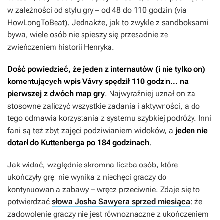
w zależności od stylu gry – od 48 do 110 godzin (via
HowLongToBeat). Jednakże, jak to zwykle z sandboksami
bywa, wiele osób nie spieszy się przesadnie ze
zwieńczeniem historii Henryka.
Dość powiedzieć, że jeden z internautów (i nie tylko on)
komentujących wpis Vávry spędził 110 godzin… na
pierwszej z dwóch map gry
. Najwyraźniej uznał on za
stosowne zaliczyć wszystkie zadania i aktywności, a do
tego odmawia korzystania z systemu szybkiej podróży. Inni
fani są też zbyt zajęci podziwianiem widoków, a
jeden nie
dotarł do Kuttenberga po 184 godzinach
.
Jak widać, względnie skromna liczba osób, które
ukończyły grę, nie wynika z niechęci graczy do
kontynuowania zabawy – wręcz przeciwnie. Zdaje się to
potwierdzać
słowa Josha Sawyera sprzed miesiąca
: że
zadowolenie graczy nie jest równoznaczne z ukończeniem