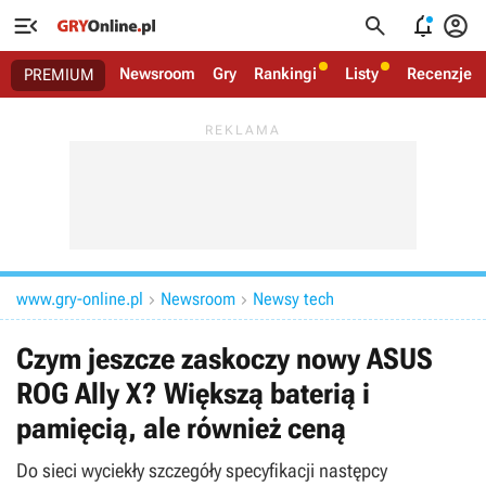




Newsroom
Gry
Rankingi
Listy
Recenzje
PREMIUM
www.gry-online.pl
Newsroom
Newsy tech


Czym jeszcze zaskoczy nowy ASUS
ROG Ally X? Większą baterią i
pamięcią, ale również ceną
Do sieci wyciekły szczegóły specyfikacji następcy