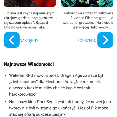
„Polska jest chyba najmniejszym
Rekordowa sprzedaż Helldivers
z krajów, gdzie dubbing jeszcze
2. Johan Pilestedt gratuluje
się czasem opłaca”. Ryszard
twórcom i graczom. „Na świecie
Chojnowski wyjaśnia, jaka
jest więcej Helldiverów niż
przyszłość czeka polskie wersje
Szwedów”
gier
NASTĘPNY
POPRZEDNI
Najnowsze Wiadomości
Weteran RPG mówi wprost: Dragon Age zawsze był
„zbyt zacofany” dla Electronic Arts. „Nie rozumieli,
dlaczego ludzie mieliby chcieć kupić coś tak
hardkorowego”
Najlepszy klon Dark Souls jest tak trudny, że nawet jego
twórcy nie byli w stanie go ukończyć. Lies of P 2 może
stać się ofiarą sukcesu „jedynki”