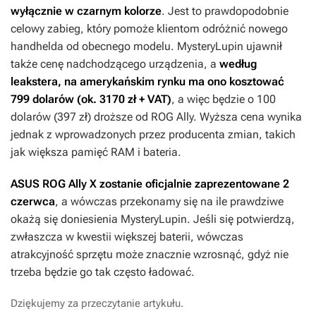
wyłącznie w czarnym kolorze
. Jest to prawdopodobnie
celowy zabieg, który pomoże klientom odróżnić nowego
handhelda od obecnego modelu. MysteryLupin ujawnił
także cenę nadchodzącego urządzenia, a
według
leakstera, na amerykańskim rynku ma ono kosztować
799 dolarów (ok. 3170 zł + VAT)
, a więc będzie o 100
dolarów (397 zł) droższe od ROG Ally. Wyższa cena wynika
jednak z wprowadzonych przez producenta zmian, takich
jak większa pamięć RAM i bateria.
ASUS ROG Ally X zostanie oficjalnie zaprezentowane 2
czerwca
, a wówczas przekonamy się na ile prawdziwe
okażą się doniesienia MysteryLupin. Jeśli się potwierdzą,
zwłaszcza w kwestii większej baterii, wówczas
atrakcyjność sprzętu może znacznie wzrosnąć, gdyż nie
trzeba będzie go tak często ładować.
Dziękujemy za przeczytanie artykułu.