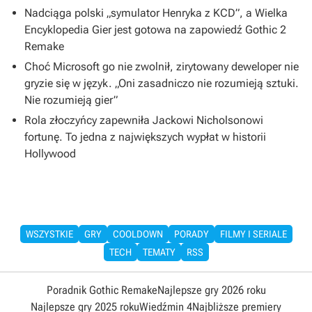
Nadciąga polski „symulator Henryka z KCD”, a Wielka
Encyklopedia Gier jest gotowa na zapowiedź Gothic 2
Remake
Choć Microsoft go nie zwolnił, zirytowany deweloper nie
gryzie się w język. „Oni zasadniczo nie rozumieją sztuki.
Nie rozumieją gier”
Rola złoczyńcy zapewniła Jackowi Nicholsonowi
fortunę. To jedna z największych wypłat w historii
Hollywood
WSZYSTKIE
GRY
COOLDOWN
PORADY
FILMY I SERIALE
TECH
TEMATY
RSS
Poradnik Gothic Remake
Najlepsze gry 2026 roku
Najlepsze gry 2025 roku
Wiedźmin 4
Najbliższe premiery