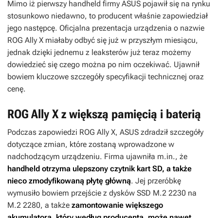
Mimo iż pierwszy handheld firmy ASUS pojawił się na rynku
stosunkowo niedawno, to producent właśnie zapowiedział
jego następcę. Oficjalna prezentacja urządzenia o nazwie
ROG Ally X miałaby odbyć się już w przyszłym miesiącu,
jednak dzięki jednemu z leaksterów już teraz możemy
dowiedzieć się czego można po nim oczekiwać. Ujawnił
bowiem kluczowe szczegóły specyfikacji technicznej oraz
cenę.
ROG Ally X z większą pamięcią i baterią
Podczas zapowiedzi ROG Ally X, ASUS zdradził szczegóły
dotyczące zmian, które zostaną wprowadzone w
nadchodzącym urządzeniu. Firma ujawniła m.in., że
handheld otrzyma ulepszony czytnik kart SD, a także
nieco zmodyfikowaną płytę główną
. Jej przeróbkę
wymusiło bowiem przejście z dysków SSD M.2 2230 na
M.2 2280, a także
zamontowanie większego
akumulatora, który według producenta, może nawet