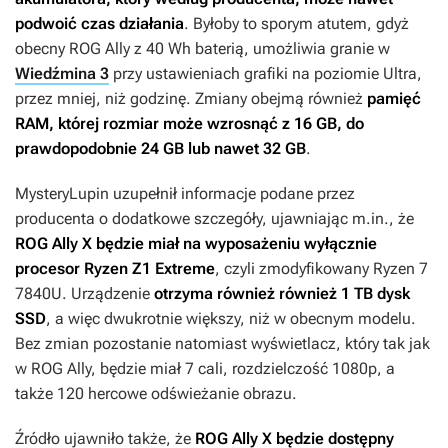
podwoić czas działania
. Byłoby to sporym atutem, gdyż
obecny ROG Ally z 40 Wh baterią, umożliwia granie w
Wiedźmina 3
przy ustawieniach grafiki na poziomie Ultra,
przez mniej, niż godzinę. Zmiany obejmą również
pamięć
RAM, której rozmiar może wzrosnąć z 16 GB, do
prawdopodobnie 24 GB lub nawet 32 GB
.
MysteryLupin uzupełnił informacje podane przez
producenta o dodatkowe szczegóły, ujawniając m.in., że
ROG Ally X będzie miał na wyposażeniu wyłącznie
procesor Ryzen Z1 Extreme
, czyli zmodyfikowany Ryzen 7
7840U. Urządzenie
otrzyma również również 1 TB dysk
SSD
, a więc dwukrotnie większy, niż w obecnym modelu.
Bez zmian pozostanie natomiast wyświetlacz, który tak jak
w ROG Ally, będzie miał 7 cali, rozdzielczość 1080p, a
także 120 hercowe odświeżanie obrazu.
Źródło ujawniło także, że
ROG Ally X będzie dostępny