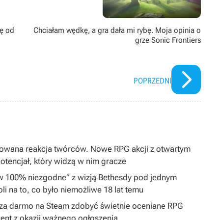
rę od
Chciałam wędkę, a gra dała mi rybę. Moja opinia o
grze Sonic Frontiers
POPRZEDNI
dowana reakcja twórców. Nowe RPG akcji z otwartym
tencjał, który widzą w nim gracze
„w 100% niezgodne” z wizją Bethesdy pod jednym
i na to, co było niemożliwe 18 lat temu
by za darmo na Steam zdobyć świetnie oceniane RPG
ent z okazji ważnego ogłoszenia