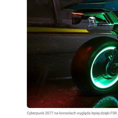
Cyberpunk 2077 na konsolach wygląda lepiej dzięki FSR