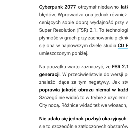
Cyberpunk 2077
otrzymał niedawno
łat
błędów. Wprowadza ona jednak również 
ceniących sobie dobrą wydajność przy w
Super Resolution (FSR) 2.1. To technolo
płynność w grach przy zachowaniu piękn
się ona w najnowszym dziele studia
CD P
umieszczonym poniżej.
Na początku warto zaznaczyć, że
FSR 2.
generacji
. W przeciwieństwie do wersji p
znaleźć idące za tym negatywy. Jak st
poprawia jakość obrazu niemal w każde
Szczególnie widać to w trybie z użyciem 
City nocą. Różnice widać też we włosach, 
Nie udało się jednak pozbyć okazyjnych
się to szczególnie zatłoczonych obszaró