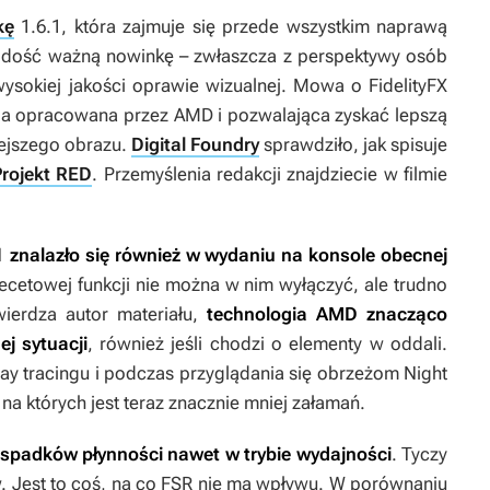
kę
1.6.1, która zajmuje się przede wszystkim naprawą
dość ważną nowinkę – zwłaszcza z perspektywy osób
ysokiej jakości oprawie wizualnej. Mowa o FidelityFX
gia opracowana przez AMD i pozwalająca zyskać lepszą
iejszego obrazu.
Digital Foundry
sprawdziło, jak spisuje
rojekt RED
. Przemyślenia redakcji znajdziecie w filmie
1 znalazło się również w wydaniu na konsole obecnej
ecetowej funkcji nie można w nim wyłączyć, ale trudno
wierdza autor materiału,
technologia AMD znacząco
j sytuacji
, również jeśli chodzi o elementy w oddali.
ray tracingu i podczas przyglądania się obrzeżom Night
na których jest teraz znacznie mniej załamań.
 spadków płynności nawet w trybie wydajności
. Tyczy
w. Jest to coś, na co FSR nie ma wpływu. W porównaniu