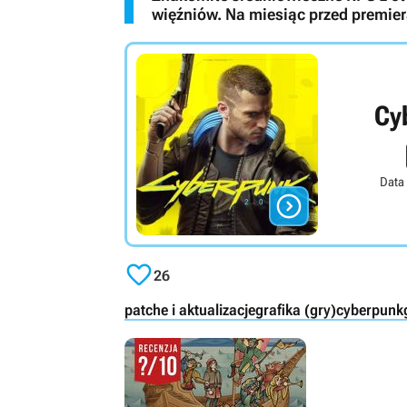
więźniów. Na miesiąc przed premie
Cy
Data


26
patche i aktualizacje
grafika (gry)
cyberpunk