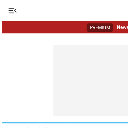

New
PREMIUM