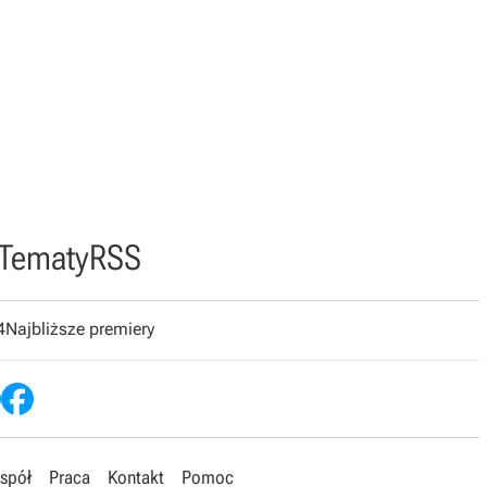
Tematy
RSS
4
Najbliższe premiery
spół
Praca
Kontakt
Pomoc