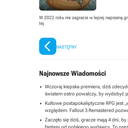
W 2022 roku nie zagracie w lepiej napisaną g
tej
NASTĘPNY
Najnowsze Wiadomości
Wczoraj kiepska premiera, dziś zdecy
światem ostro powalczy, by wydobyć po
Kultowe postapokaliptyczne RPG jest 
względem. Fallout 3 Remastered pozwol
Zaczęło się dziś, gracze mają 4 dni, 
fantasy od polskiego wydawcy. To prez