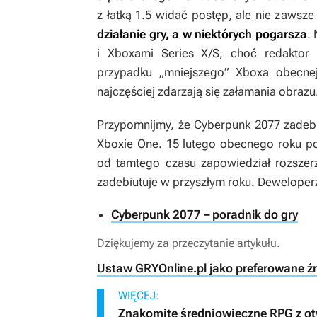
z łatką 1.5 widać postęp, ale nie zawsz
działanie gry, a w niektórych pogarsza
.
i Xboxami Series X/S, choć redaktor 
przypadku „mniejszego” Xboxa obecnej 
najczęściej zdarzają się załamania obrazu
Przypomnijmy, że
Cyberpunk 2077
zadebi
Xboxie One. 15 lutego obecnego roku poj
od tamtego czasu zapowiedział rozszerz
zadebiutuje w przyszłym roku. Deweloperz
Cyberpunk 2077 – poradnik do gry
Dziękujemy za przeczytanie artykułu.
Ustaw GRYOnline.pl jako preferowane ź
WIĘCEJ:
Znakomite średniowieczne RPG z o