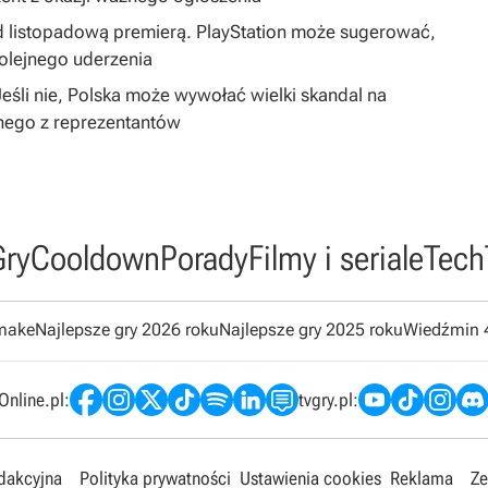
 listopadową premierą. PlayStation może sugerować,
olejnego uderzenia
śli nie, Polska może wywołać wielki skandal na
nego z reprezentantów
Gry
Cooldown
Porady
Filmy i seriale
Tech
emake
Najlepsze gry 2026 roku
Najlepsze gry 2025 roku
Wiedźmin 
nline.pl:
tvgry.pl:
edakcyjna
Polityka prywatności
Ustawienia cookies
Reklama
Ze