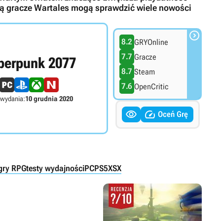
rą gracze Wartales mogą sprawdzić wiele nowości

8.2
GRYOnline
7.7
Gracze
berpunk 2077
8.7
Steam
7.6
OpenCritic
 wydania:
10 grudnia 2020


Oceń Grę
gry RPG
testy wydajności
PC
PS5
XSX