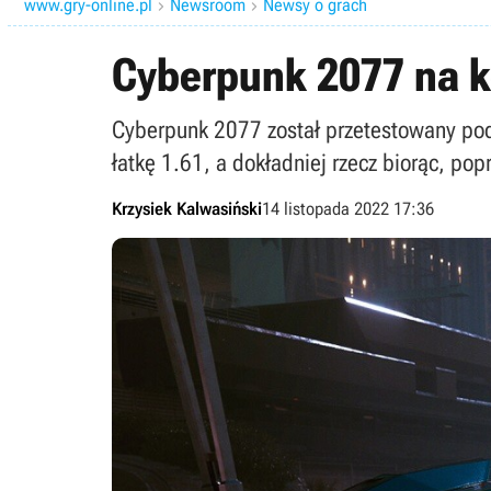
www.gry-online.pl
Newsroom
Newsy o grach


Cyberpunk 2077 na ko
Cyberpunk 2077 został przetestowany pod
łatkę 1.61, a dokładniej rzecz biorąc, po
Krzysiek Kalwasiński
14 listopada 2022 17:36