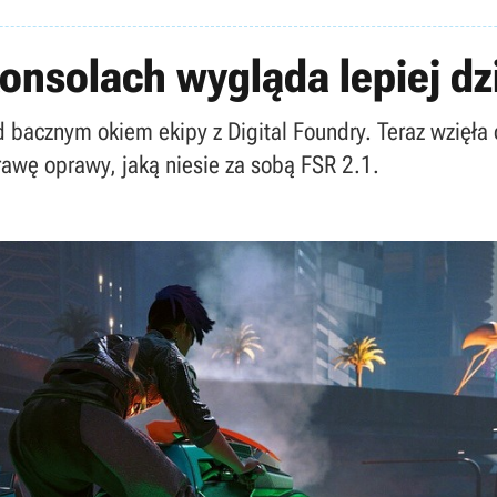
nsolach wygląda lepiej dzi
 bacznym okiem ekipy z Digital Foundry. Teraz wzięła
prawę oprawy, jaką niesie za sobą FSR 2.1.