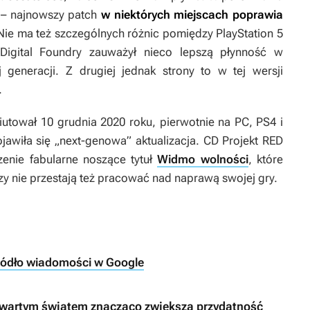
e – najnowszy patch
w niektórych miejscach poprawia
 Nie ma też szczególnych różnic pomiędzy PlayStation 5
Digital Foundry zauważył nieco lepszą płynność w
generacji. Z drugiej jednak strony to w tej wersji
.
utował 10 grudnia 2020 roku, pierwotnie na PC, PS4 i
awiła się „next-genowa” aktualizacja. CD Projekt RED
enie fabularne noszące tytuł
Widmo wolności
, które
y nie przestają też pracować nad naprawą swojej gry.
ródło wiadomości w Google
twartym światem znacząco zwiększa przydatność