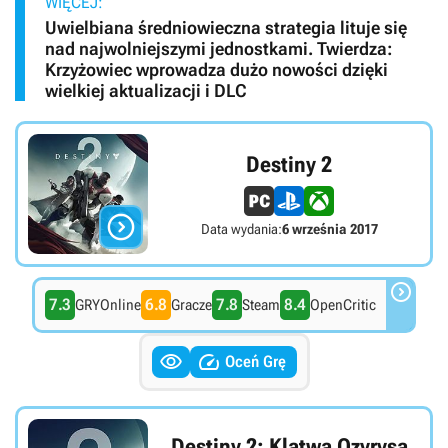
WIĘCEJ:
Uwielbiana średniowieczna strategia lituje się
nad najwolniejszymi jednostkami. Twierdza:
Krzyżowiec wprowadza dużo nowości dzięki
wielkiej aktualizacji i DLC
Destiny 2

Data wydania:
6 września 2017

7.3
6.8
7.8
8.4
GRYOnline
Gracze
Steam
OpenCritic


Oceń Grę
Destiny 2: Klątwa Ozyrysa