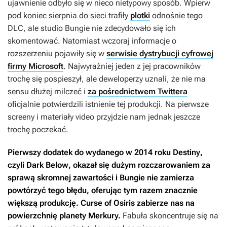
ujawnienie odbyło się w nieco nietypowy sposób. Wpierw
pod koniec sierpnia do sieci trafiły
plotki
odnośnie tego
DLC, ale studio Bungie nie zdecydowało się ich
skomentować. Natomiast wczoraj informacje o
rozszerzeniu pojawiły się w
serwisie dystrybucji cyfrowej
firmy Microsoft
. Najwyraźniej jeden z jej pracowników
trochę się pospieszył, ale deweloperzy uznali, że nie ma
sensu dłużej milczeć i
za pośrednictwem Twittera
oficjalnie potwierdzili istnienie tej produkcji. Na pierwsze
screeny i materiały video przyjdzie nam jednak jeszcze
trochę poczekać.
Pierwszy dodatek do wydanego w 2014 roku
Destiny
,
czyli
Dark Below
,
okazał się dużym rozczarowaniem za
sprawą skromnej zawartości i Bungie nie zamierza
powtórzyć tego błędu, oferując tym razem znacznie
większą produkcję.
Curse of Osiris
zabierze nas na
powierzchnię planety Merkury.
Fabuła skoncentruje się na