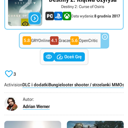
Destiny 2: Curse of Osiris

Data wydania:
8 grudnia 2017

5.8
4.1
5.6
GRYOnline
Gracze
OpenCritic


Oceń Grę

3
Activision
DLC i dodatki
Bungie
looter shooter / strzelanki MMO
st
Autor:
Adrian Werner