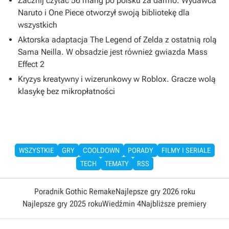
Zacznij czytać 56 mang po polsku za darmo. Wydawca
Naruto i One Piece otworzył swoją bibliotekę dla
wszystkich
Aktorska adaptacja The Legend of Zelda z ostatnią rolą
Sama Neilla. W obsadzie jest również gwiazda Mass
Effect 2
Kryzys kreatywny i wizerunkowy w Roblox. Gracze wolą
klasykę bez mikropłatności
WSZYSTKIE
GRY
COOLDOWN
PORADY
FILMY I SERIALE
TECH
TEMATY
RSS
Poradnik Gothic Remake
Najlepsze gry 2026 roku
Najlepsze gry 2025 roku
Wiedźmin 4
Najbliższe premiery