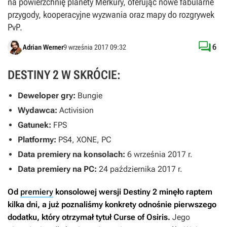
na powierzchnię planety Merkury, oferując nowe fabularne
przygody, kooperacyjne wyzwania oraz mapy do rozgrywek
PvP.

6
Adrian Werner
9 września 2017 09:32
DESTINY 2 W SKRÓCIE:
Deweloper gry:
Bungie
Wydawca:
Activision
Gatunek:
FPS
Platformy:
PS4, XONE, PC
Data premiery na konsolach:
6 września 2017 r.
Data premiery na PC:
24 października 2017 r.
Od
premiery
konsolowej wersji
Destiny 2
minęło raptem
kilka dni, a już poznaliśmy konkrety odnośnie pierwszego
dodatku, który otrzymał tytuł
Curse of Osiris
.
Jego