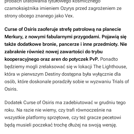
próbach uratowania tytułowego kosmicznego
czarnoksiężnika imieniem Ozyrys przed zagrożeniem ze
strony obcego znanego jako Vex.
Curse of Osiris
zaoferuje strefę patrolową na planecie
Merkury, z nowymi fabularnymi przygodami. Pojawią się
także dodatkowe bronie, pancerze i inne przedmioty. Nie
zabraknie również nowej zawartości do trybu
kooperacyjnego oraz aren do potyczek PvP.
Ponadto
będziemy mogli zrelaksować się w lokacji The Lighthouse,
która w pierwszym
Destiny
dostępna była wyłącznie
dla
osób, które doskonale poradziły sobie w wyzwaniu
Trials of
Osiris.
Dodatek
Curse of Osiris
ma zadebiutować w grudniu tego
roku. Na razie nie wiemy, czy trafi równocześnie na
wszystkie platformy sprzętowe, czy też gracze pecetowi
będą musieli poczekać trochę dłużej na swoją wersję.