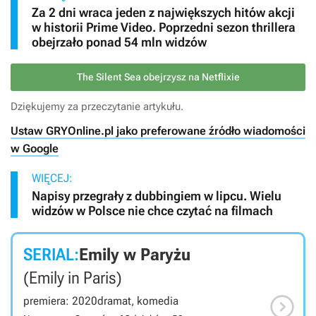
Za 2 dni wraca jeden z największych hitów akcji
w historii Prime Video. Poprzedni sezon thrillera
obejrzało ponad 54 mln widzów
The Silent Sea obejrzysz na Netflixie
Dziękujemy za przeczytanie artykułu.
Ustaw GRYOnline.pl jako preferowane źródło wiadomości
w Google
WIĘCEJ:
Napisy przegrały z dubbingiem w lipcu. Wielu
widzów w Polsce nie chce czytać na filmach
SERIAL:
Emily w Paryżu
(Emily in Paris)

premiera: 2020
dramat, komedia