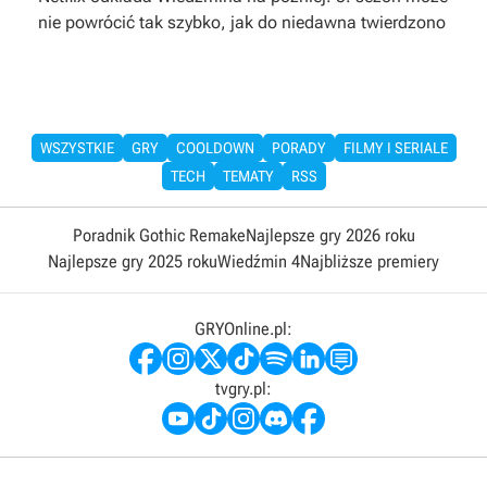
nie powrócić tak szybko, jak do niedawna twierdzono
WSZYSTKIE
GRY
COOLDOWN
PORADY
FILMY I SERIALE
TECH
TEMATY
RSS
Poradnik Gothic Remake
Najlepsze gry 2026 roku
Najlepsze gry 2025 roku
Wiedźmin 4
Najbliższe premiery
GRYOnline.pl:
tvgry.pl: