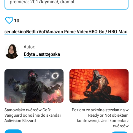
premiera: 2017
kryminał, dramat

10
seriale
kino
Netflix
VoD
Amazon Prime Video
HBO Go / HBO Max
Autor:
Edyta Jastrzębska
Stanowisko twórców CoD:
Poziom ze szkolną strzelaniną w
Vanguard odnośnie do skandali
Ready or Not obiektem
Activision Blizzard
kontrowersji. Jest komentarz
twórców