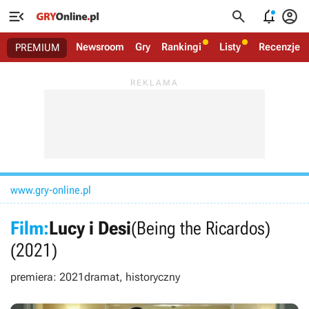




Newsroom
Gry
Rankingi
Listy
Recenzje
PREMIUM
www.gry-online.pl
Film:
Lucy i Desi
(Being the Ricardos)
(2021)
premiera: 2021
dramat, historyczny