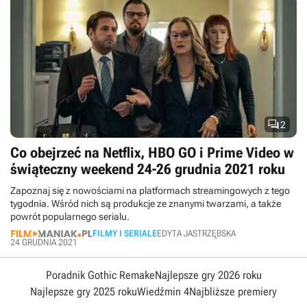

2
Co obejrzeć na Netflix, HBO GO i Prime Video w
świąteczny weekend 24-26 grudnia 2021 roku
Zapoznaj się z nowościami na platformach streamingowych z tego
tygodnia. Wśród nich są produkcje ze znanymi twarzami, a także
powrót popularnego serialu.
FILMY I SERIALE
EDYTA JASTRZĘBSKA
24 GRUDNIA 2021
Poradnik Gothic Remake
Najlepsze gry 2026 roku
Najlepsze gry 2025 roku
Wiedźmin 4
Najbliższe premiery