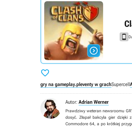
Cl
Da


gry na gameplay.pl
eventy w grach
Supercell
Autor:
Adrian Werner
Prawdziwy weteran newsroomu GRYOn
dosyć. Złapał bakcyla gier dzięki
Commodore 64, a po krótkiej przyg
grom pecetowym. Wielbiciel niszow