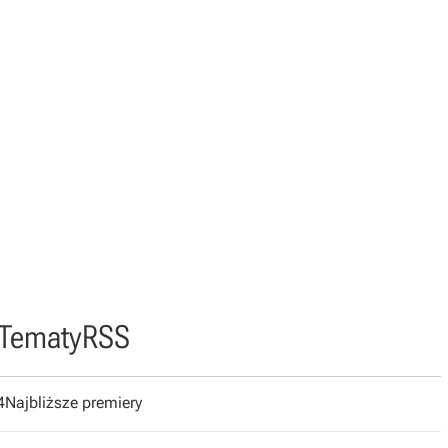
Tematy
RSS
4
Najbliższe premiery