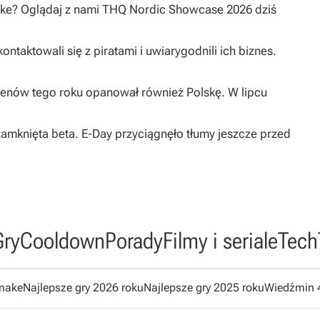
ake? Oglądaj z nami THQ Nordic Showcase 2026 dziś
taktowali się z piratami i uwiarygodnili ich biznes.
enów tego roku opanował również Polskę. W lipcu
 zamknięta beta. E-Day przyciągnęło tłumy jeszcze przed
Gry
Cooldown
Porady
Filmy i seriale
Tech
emake
Najlepsze gry 2026 roku
Najlepsze gry 2025 roku
Wiedźmin 