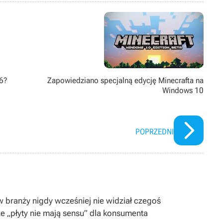
ż pasjonat modów. Poza grami pożeracz fabuł w każdej postaci –
6?
Zapowiedziano specjalną edycję Minecrafta na
Windows 10
POPRZEDNI
 w branży nigdy wcześniej nie widział czegoś
e „płyty nie mają sensu” dla konsumenta