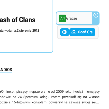

ash of Clans
7.1
Gracze
ta wydania:
2 sierpnia 2012


Oceń Grę
AND
iOS
line.pl, piszący nieprzerwanie od 2009 roku i wciąż niemający
 zabawie na ZX Spectrum kolegi. Potem przesiadł się na własne
odzie z 16-bitowymi konsolami powierzył na zawsze swoje serce
ych produkcji, w tym zwłaszcza przygodówek, RPG-ów oraz gier z