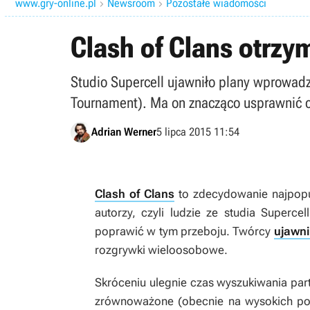
www.gry-online.pl
Newsroom
Pozostałe wiadomości


Clash of Clans otrzy
Studio Supercell ujawniło plany wprowadz
Tournament). Ma on znacząco usprawnić ca
Adrian Werner
5 lipca 2015 11:54
Clash of Clans
to zdecydowanie najpopul
autorzy, czyli ludzie ze studia Superce
poprawić w tym przeboju. Twórcy
ujawnil
rozgrywki wieloosobowe.
Skróceniu ulegnie czas wyszukiwania par
zrównoważone (obecnie na wysokich po