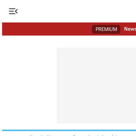

New
PREMIUM