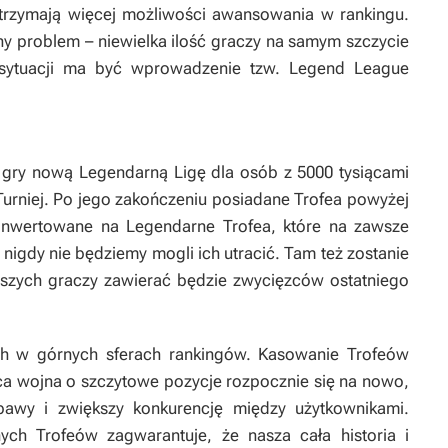
 otrzymają więcej możliwości awansowania w rankingu.
ny problem – niewielka ilość graczy na samym szczycie
sytuacji ma być wprowadzenie tzw. Legend League
gry nową Legendarną Ligę dla osób z 5000 tysiącami
Turniej. Po jego zakończeniu posiadane Trofea powyżej
konwertowane na Legendarne Trofea, które na zawsze
nigdy nie będziemy mogli ich utracić. Tam też zostanie
epszych graczy zawierać będzie zwycięzców ostatniego
h w górnych sferach rankingów. Kasowanie Trofeów
ca wojna o szczytowe pozycje rozpocznie się na nowo,
bawy i zwiększy konkurencję między użytkownikami.
ch Trofeów zagwarantuje, że nasza cała historia i