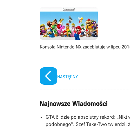
gatunku immersive sim, jak równie
książek, seriali, filmów i komiksów.
Konsola Nintendo NX zadebiutuje w lipcu 201
NASTĘPNY
Najnowsze Wiadomości
GTA 6 idzie po absolutny rekord: „Nikt
podobnego”. Szef Take-Two twierdzi, ż