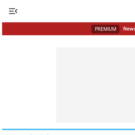

New
PREMIUM