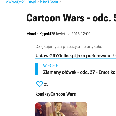
www.gry-online.pl
Newsroom


Cartoon Wars - odc. 
Marcin Kępski
25 kwietnia 2013 12:00
Dziękujemy za przeczytanie artykułu.
Ustaw GRYOnline.pl jako preferowane ź
WIĘCEJ:
Złamany ołówek - odc. 27 - Emotik

25
komiksy
Cartoon Wars