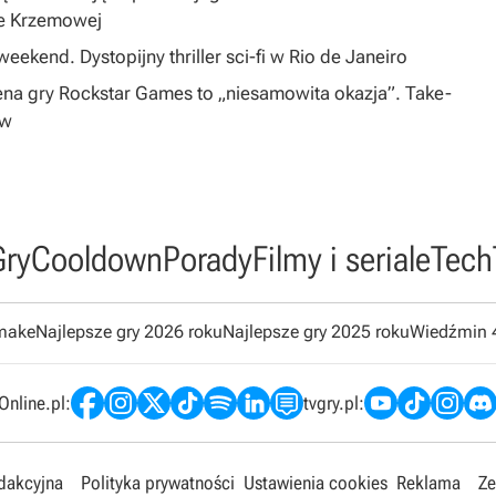
ie Krzemowej
eekend. Dystopijny thriller sci-fi w Rio de Janeiro
na gry Rockstar Games to „niesamowita okazja”. Take-
ów
Gry
Cooldown
Porady
Filmy i seriale
Tech
emake
Najlepsze gry 2026 roku
Najlepsze gry 2025 roku
Wiedźmin 
nline.pl:
tvgry.pl:
edakcyjna
Polityka prywatności
Ustawienia cookies
Reklama
Ze