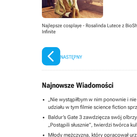
Najlepsze cosplaye - Rosalinda Lutece z BioS
Infinite
NASTĘPNY
Najnowsze Wiadomości
„Nie wystąpiłbym w nim ponownie i nie
udziału w tym filmie science fiction spr
Baldur’s Gate 3 zawdzięcza swój olbrzym
„Postąpili słusznie”, twierdzi twórca ku
Młody mężczyzna, który opracował ur