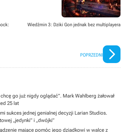
hock:
Wiedźmin 3: Dziki Gon jednak bez multiplayera
POPRZEDNI
 chcę go już nigdy oglądać”. Mark Wahlberg żałował
zed 25 lat
i sukces jednej genialnej decyzji Larian Studios.
ltowej „jedynki” i „dwójki”
ządzenie mające pomóc jego dziadkowi w walce z