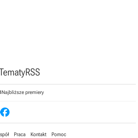
Tematy
RSS
4
Najbliższe premiery
spół
Praca
Kontakt
Pomoc