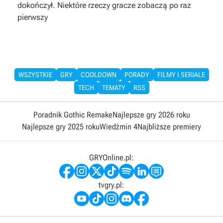
dokończył. Niektóre rzeczy gracze zobaczą po raz
pierwszy
WSZYSTKIE
GRY
COOLDOWN
PORADY
FILMY I SERIALE
TECH
TEMATY
RSS
Poradnik Gothic Remake
Najlepsze gry 2026 roku
Najlepsze gry 2025 roku
Wiedźmin 4
Najbliższe premiery
GRYOnline.pl:
tvgry.pl: