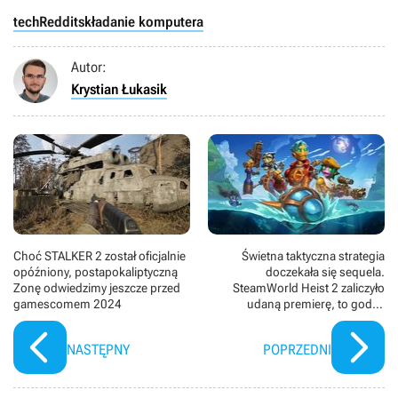
tech
Reddit
składanie komputera
Autor:
Krystian Łukasik
Choć STALKER 2 został oficjalnie
Świetna taktyczna strategia
opóźniony, postapokaliptyczną
doczekała się sequela.
Zonę odwiedzimy jeszcze przed
SteamWorld Heist 2 zaliczyło
gamescomem 2024
udaną premierę, to godny
następca „jedynki”
NASTĘPNY
POPRZEDNI