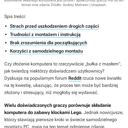
Budowanie własnego komputera jest proste? Społeczność graczy ma na ten
temat inne zdanie
Źródło: Andrey Matveev | Unsplash
.
Spis treści:
Strach przed uszkodzeniem drogich części
Trudności z montażem i instrukcją
Brak zrozumienia dla początkujących
Korzyści z samodzielnego montażu
Czy złożenie komputera to rzeczywiście „bułka z masłem”,
jak twierdzą niektórzy doświadczeni użytkownicy?
Dyskusja na popularnym forum
Reddit
rzuca nowe światło
na tę kwestię, ukazując, że proces ten może być bardziej
złożony i stresujący, niż mogłoby się wydawać.
Wielu doświadczonych graczy porównuje składanie
komputera do zabawy klockami Lego.
Jednak nowicjusze,
którzy stawiają pierwsze kroki w świecie samodzielnego
montażu PC, mają na ten temat odmienne zdanie.