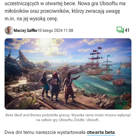
uczestniczących w otwartej becie. Nowa gra Ubisoftu ma
miłośników oraz przeciwników, którzy zwracają uwagę
m.in. na jej wysoką cenę.

41
Maciej Gaffke
10 lutego 2024 11:08
Beta Skull and Bones podzieliła graczy. Wysoka cena może mocno wpłynąć
na odbiór gry Ubisoftu
Źródło: Ubisoft.
.
Dwa dni temu nareszcie wystartowała
otwarta beta