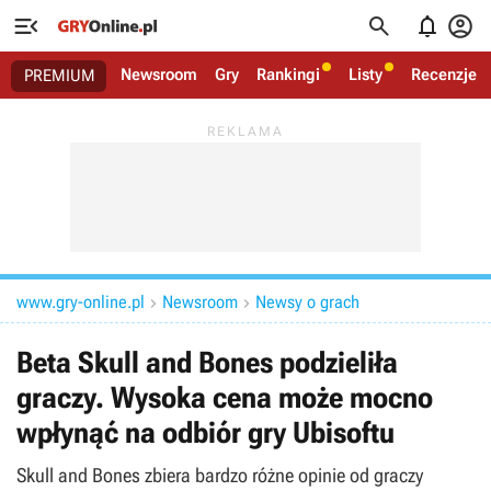




Newsroom
Gry
Rankingi
Listy
Recenzje
PREMIUM
www.gry-online.pl
Newsroom
Newsy o grach


Beta Skull and Bones podzieliła
graczy. Wysoka cena może mocno
wpłynąć na odbiór gry Ubisoftu
Skull and Bones zbiera bardzo różne opinie od graczy