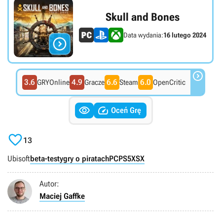
Skull and Bones
Data wydania:
16 lutego 2024


3.6
4.9
6.6
6.0
GRYOnline
Gracze
Steam
OpenCritic


Oceń Grę

13
Ubisoft
beta-testy
gry o piratach
PC
PS5
XSX
Autor:
Maciej Gaffke