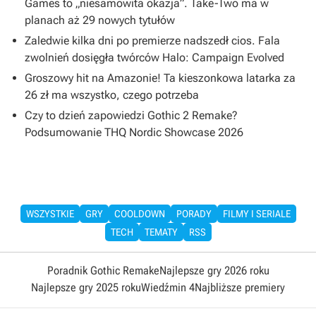
Games to „niesamowita okazja”. Take-Two ma w
planach aż 29 nowych tytułów
Zaledwie kilka dni po premierze nadszedł cios. Fala
zwolnień dosięgła twórców Halo: Campaign Evolved
Groszowy hit na Amazonie! Ta kieszonkowa latarka za
26 zł ma wszystko, czego potrzeba
Czy to dzień zapowiedzi Gothic 2 Remake?
Podsumowanie THQ Nordic Showcase 2026
WSZYSTKIE
GRY
COOLDOWN
PORADY
FILMY I SERIALE
TECH
TEMATY
RSS
Poradnik Gothic Remake
Najlepsze gry 2026 roku
Najlepsze gry 2025 roku
Wiedźmin 4
Najbliższe premiery