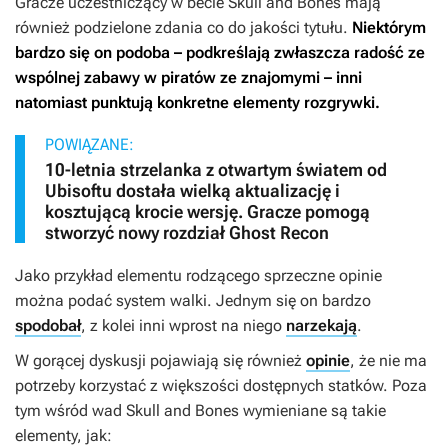
Gracze uczestniczący w becie
Skull and Bones
mają
również podzielone zdania co do jakości tytułu.
Niektórym
bardzo się on podoba – podkreślają zwłaszcza radość ze
wspólnej zabawy w piratów ze znajomymi – inni
natomiast punktują konkretne elementy rozgrywki.
POWIĄZANE:
10-letnia strzelanka z otwartym światem od
Ubisoftu dostała wielką aktualizację i
kosztującą krocie wersję. Gracze pomogą
stworzyć nowy rozdział Ghost Recon
Jako przykład elementu rodzącego sprzeczne opinie
można podać system walki. Jednym się on bardzo
spodobał
, z kolei inni wprost na niego
narzekają
.
W gorącej dyskusji pojawiają się również
opinie
, że nie ma
potrzeby korzystać z większości dostępnych statków. Poza
tym wśród wad
Skull and Bones
wymieniane są takie
elementy, jak: