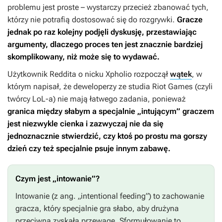
problemu jest proste – wystarczy przecież zbanować tych,
którzy nie potrafią dostosować się do rozgrywki.
Gracze
jednak po raz kolejny podjęli dyskusję, przestawiając
argumenty, dlaczego proces ten jest znacznie bardziej
skomplikowany, niż może się to wydawać.
Użytkownik Reddita o nicku Xpholio rozpoczął
wątek
, w
którym napisał, że deweloperzy ze studia Riot Games (czyli
twórcy
LoL-a
) nie mają łatwego zadania, ponieważ
granica między słabym a specjalnie „intującym” graczem
jest niezwykle cienka i zazwyczaj nie da się
jednoznacznie stwierdzić, czy ktoś po prostu ma gorszy
dzień czy też specjalnie psuje innym zabawę.
Czym jest „intowanie”?
Intowanie (z ang. „intentional feeding”) to zachowanie
gracza, który specjalnie gra słabo, aby drużyna
przeciwna zyskała przewagę. Sformułowanie to