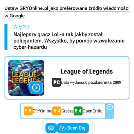
Ustaw GRYOnline.pl jako preferowane źródło wiadomości
w Google
WIĘCEJ:
Najlepszy gracz LoL-a tak jakby został
policjantem. Wszystko, by pomóc w zwalczaniu
cyber-hazardu
League of Legends
Data wydania:
6 października 2009


5.8
6.4
8.4
GRYOnline
Gracze
OpenCritic


Oceń Grę