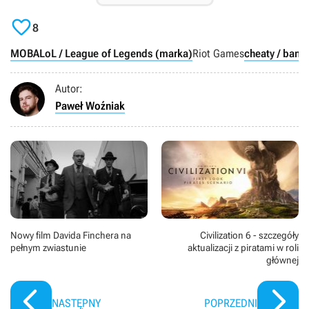

8
MOBA
LoL / League of Legends (marka)
Riot Games
cheaty / bany
Autor:
Paweł Woźniak
Nowy film Davida Finchera na
Civilization 6 - szczegóły
pełnym zwiastunie
aktualizacji z piratami w roli
głównej
NASTĘPNY
POPRZEDNI