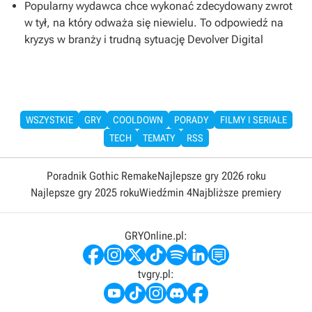
Popularny wydawca chce wykonać zdecydowany zwrot
w tył, na który odważa się niewielu. To odpowiedź na
kryzys w branży i trudną sytuację Devolver Digital
WSZYSTKIE
GRY
COOLDOWN
PORADY
FILMY I SERIALE
TECH
TEMATY
RSS
Poradnik Gothic Remake
Najlepsze gry 2026 roku
Najlepsze gry 2025 roku
Wiedźmin 4
Najbliższe premiery
GRYOnline.pl:
tvgry.pl: