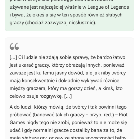
używane jest najczęściej właśnie w
League of Legends
i bywa, że określa się w ten sposób również słabych
graczy (chociaż zazwyczaj niesłusznie).
[…] Ci ludzie nie zdają sobie sprawy, że bardzo łatwo
jest ukarać graczy, którzy obrażają innych, ponieważ
zawsze jest ku temu jasny dowód, ale jak niby twórcy
mają konsekwentnie i dokładnie wykrywać różnice
między graczem, który ma gorszy dzień, a kimś, kto
celowo psuje rozgrywkę. […]
A do ludzi, którzy mówią, że twórcy i tak powinni tego
próbować (banować takich graczy – przyp. red.) – Riot
Games nigdy tego nie zrobi, ponieważ to nie może się
udać i gdy normalni gracze dostaliby bana za to, że
mają słabsze gry, odzew ze strony społeczności byłby