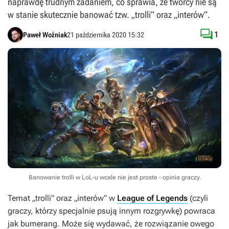
naprawdę trudnym zadaniem, co sprawia, że twórcy nie są
w stanie skutecznie banować tzw. „trolli” oraz „interów”.

1
Paweł Woźniak
21 października 2020 15:32
Banowanie trolli w LoL-u wcale nie jest proste - opinia graczy.
Temat „trolli” oraz „interów” w
League of Legends
(czyli
graczy, którzy specjalnie psują innym rozgrywkę) powraca
jak bumerang. Może się wydawać, że rozwiązanie owego