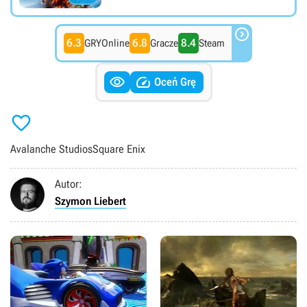

6.3
6.8
8.4
GRYOnline
Gracze
Steam


Oceń Grę

Avalanche Studios
Square Enix
Autor:
Szymon Liebert