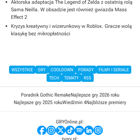
Aktorska adaptacja The Legend of Zelda z ostatnią rolą
Sama Neilla. W obsadzie jest również gwiazda Mass
Effect 2
Kryzys kreatywny i wizerunkowy w Roblox. Gracze wolą
klasykę bez mikropłatności
WSZYSTKIE
GRY
COOLDOWN
PORADY
FILMY I SERIALE
TECH
TEMATY
RSS
Poradnik Gothic Remake
Najlepsze gry 2026 roku
Najlepsze gry 2025 roku
Wiedźmin 4
Najbliższe premiery
GRYOnline.pl:
tvgry.pl: