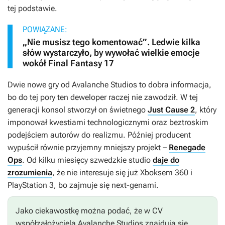
tej podstawie.
POWIĄZANE:
„Nie musisz tego komentować”. Ledwie kilka
słów wystarczyło, by wywołać wielkie emocje
wokół Final Fantasy 17
Dwie nowe gry od Avalanche Studios to dobra informacja,
bo do tej pory ten deweloper raczej nie zawodził. W tej
generacji konsol stworzył on świetnego
Just Cause 2
, który
imponował kwestiami technologicznymi oraz beztroskim
podejściem autorów do realizmu. Później producent
wypuścił równie przyjemny mniejszy projekt –
Renegade
Ops
. Od kilku miesięcy szwedzkie studio
daje do
zrozumienia
, że nie interesuje się już Xboksem 360 i
PlayStation 3, bo zajmuje się next-genami.
Jako ciekawostkę można podać, że w CV
współzałożyciela Avalanche Studios znajdują się