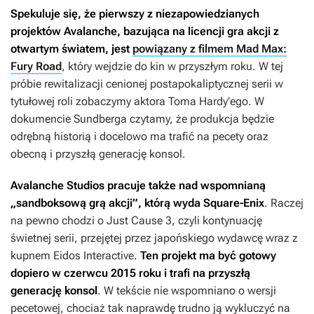
Spekuluje się, że pierwszy z niezapowiedzianych
projektów Avalanche, bazująca na licencji gra akcji z
otwartym światem, jest
powiązany z filmem Mad Max:
Fury Road
, który wejdzie do kin w przyszłym roku. W tej
próbie rewitalizacji cenionej postapokaliptycznej serii w
tytułowej roli zobaczymy aktora Toma Hardy’ego. W
dokumencie Sundberga czytamy, że produkcja będzie
odrębną historią i docelowo ma trafić na pecety oraz
obecną i przyszłą generację konsol.
Avalanche Studios pracuje także nad wspomnianą
„sandboksową grą akcji”, którą wyda Square-Enix
. Raczej
na pewno chodzi o
Just Cause 3
, czyli kontynuację
świetnej serii, przejętej przez japońskiego wydawcę wraz z
kupnem Eidos Interactive.
Ten projekt ma być gotowy
dopiero w czerwcu 2015 roku i trafi na przyszłą
generację konsol
. W tekście nie wspomniano o wersji
pecetowej, chociaż tak naprawdę trudno ją wykluczyć na