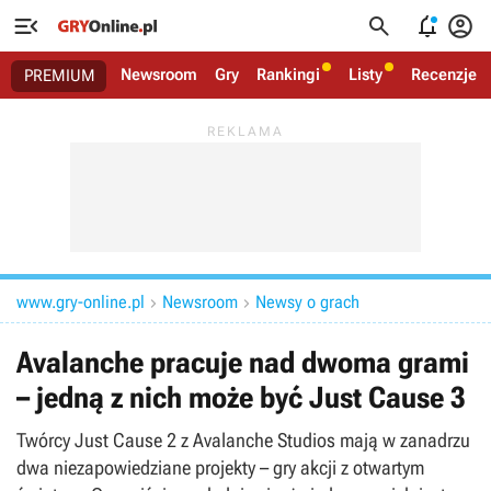




Newsroom
Gry
Rankingi
Listy
Recenzje
PREMIUM
www.gry-online.pl
Newsroom
Newsy o grach


Avalanche pracuje nad dwoma grami
– jedną z nich może być Just Cause 3
Twórcy Just Cause 2 z Avalanche Studios mają w zanadrzu
dwa niezapowiedziane projekty – gry akcji z otwartym