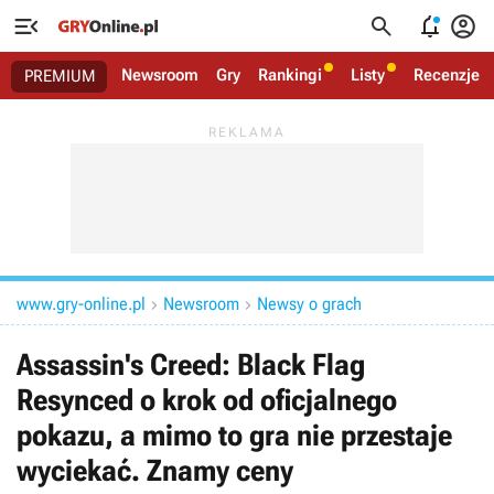




Newsroom
Gry
Rankingi
Listy
Recenzje
PREMIUM
www.gry-online.pl
Newsroom
Newsy o grach


Assassin's Creed: Black Flag
Resynced o krok od oficjalnego
pokazu, a mimo to gra nie przestaje
wyciekać. Znamy ceny