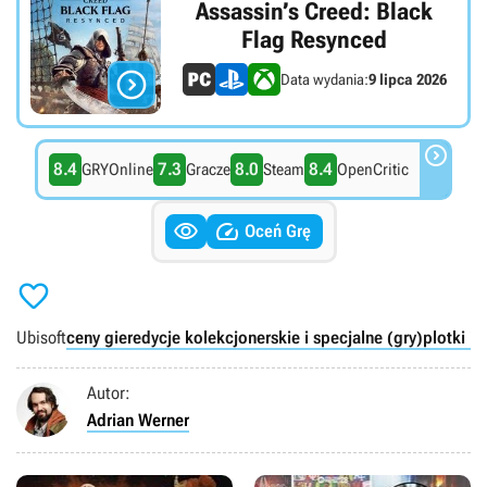
Assassin’s Creed: Black
Flag Resynced

Data wydania:
9 lipca 2026

8.4
7.3
8.0
8.4
GRYOnline
Gracze
Steam
OpenCritic


Oceń Grę

Ubisoft
ceny gier
edycje kolekcjonerskie i specjalne (gry)
plotki i 
Autor:
Adrian Werner