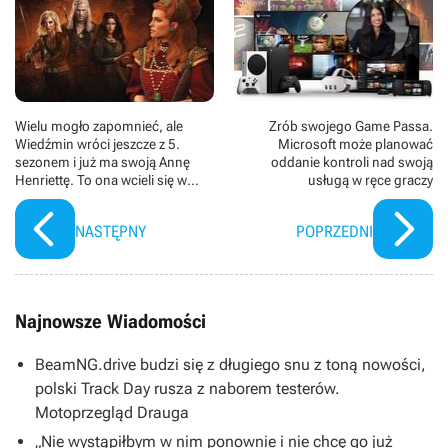
Wielu mogło zapomnieć, ale
Zrób swojego Game Passa.
Wiedźmin wróci jeszcze z 5.
Microsoft może planować
sezonem i już ma swoją Annę
oddanie kontroli nad swoją
Henriettę. To ona wcieli się w
usługą w ręce graczy
księżną Toussaint w finale
NASTĘPNY
POPRZEDNI
Najnowsze Wiadomości
BeamNG.drive budzi się z długiego snu z toną nowości,
polski Track Day rusza z naborem testerów.
Motoprzegląd Drauga
„Nie wystąpiłbym w nim ponownie i nie chcę go już