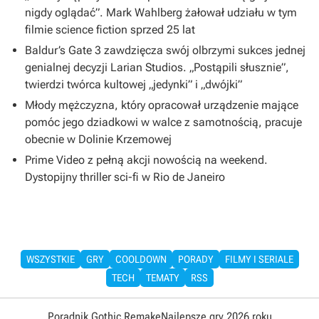
nigdy oglądać”. Mark Wahlberg żałował udziału w tym
filmie science fiction sprzed 25 lat
Baldur’s Gate 3 zawdzięcza swój olbrzymi sukces jednej
genialnej decyzji Larian Studios. „Postąpili słusznie”,
twierdzi twórca kultowej „jedynki” i „dwójki”
Młody mężczyzna, który opracował urządzenie mające
pomóc jego dziadkowi w walce z samotnością, pracuje
obecnie w Dolinie Krzemowej
Prime Video z pełną akcji nowością na weekend.
Dystopijny thriller sci-fi w Rio de Janeiro
WSZYSTKIE
GRY
COOLDOWN
PORADY
FILMY I SERIALE
TECH
TEMATY
RSS
Poradnik Gothic Remake
Najlepsze gry 2026 roku