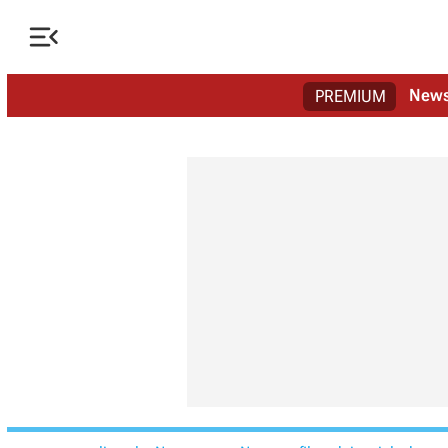

New
PREMIUM