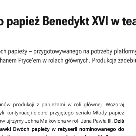
o papież Benedykt XVI w t
ch papieży – przygotowywanego na potrzeby platformy 
hanem Pryce'em w rolach głównych. Produkcja zadebi
unów produkcji z papieżami w roli głównej. Wczoraj
yli kontynuacji ciepło przyjętego serialu
Młody papież
aw ujrzymy Johna Malkovicha w roli Jana Pawła III.
Dziś
jawki
Dwóch papieży
w reżyserii nominowanego do