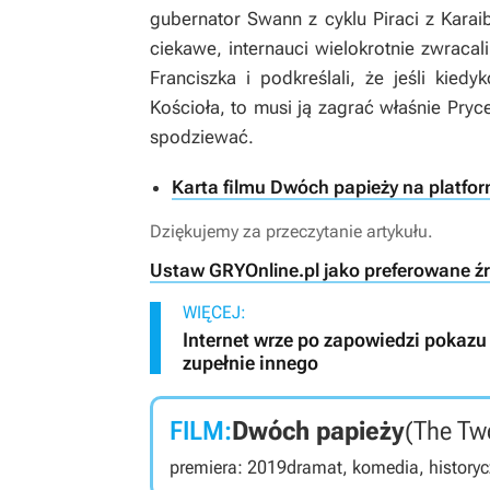
gubernator Swann z cyklu
Piraci z Kara
ciekawe, internauci wielokrotnie zwrac
Franciszka i podkreślali, że jeśli kied
Kościoła, to musi ją zagrać właśnie Pryce
spodziewać.
Karta filmu Dwóch papieży na platform
Dziękujemy za przeczytanie artykułu.
Ustaw GRYOnline.pl jako preferowane ź
WIĘCEJ:
Internet wrze po zapowiedzi pokazu 
zupełnie innego
FILM:
Dwóch papieży
(The Tw
premiera: 2019
dramat, komedia, history