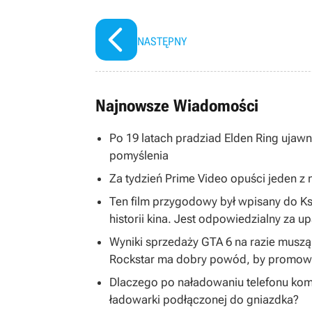
NASTĘPNY
Najnowsze Wiadomości
Po 19 latach pradziad Elden Ring ujawni
pomyślenia
Za tydzień Prime Video opuści jeden z na
Ten film przygodowy był wpisany do K
historii kina. Jest odpowiedzialny za u
Wyniki sprzedaży GTA 6 na razie musz
Rockstar ma dobry powód, by promować
Dlaczego po naładowaniu telefonu kom
ładowarki podłączonej do gniazdka?