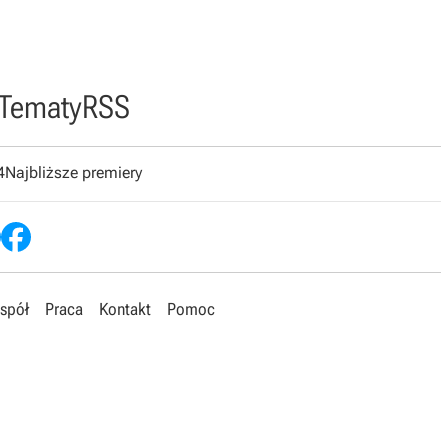
Tematy
RSS
4
Najbliższe premiery
spół
Praca
Kontakt
Pomoc