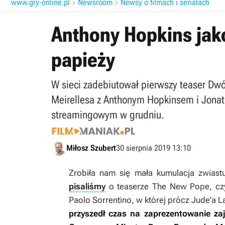
www.gry-online.pl
Newsroom
Newsy o filmach i serialach


Anthony Hopkins jak
papieży
W sieci zadebiutował pierwszy teaser Dwó
Meirellesa z Anthonym Hopkinsem i Jonat
streamingowym w grudniu.
Miłosz Szubert
30 sierpnia 2019 13:10
Zrobiła nam się mała kumulacja zwiast
pisaliśmy
o teaserze
The New Pope
, cz
Paolo Sorrentino, w której prócz Jude'a L
przyszedł czas na zaprezentowanie za