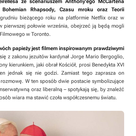
rellesa ze scenariuszem Anthony'ego McCartena
o
Bohemian Rhapsody
,
Czasu mroku
oraz
Teorii
rudniu bieżącego roku na platformie Netflix oraz w
w pierwszej połowie września, obejrzeć ją będą mogli
 Filmowego w Toronto.
wóch papieży
jest filmem inspirowanym prawdziwymi
ę z zakonu jezuitów kardynał Jorge Mario Bergoglio,
ny kierunkiem, jaki obrał Kościół, prosi Benedykta XVI
en jednak się nie godzi. Zamiast tego zaprasza on
 rozmowę. W ten sposób dwie postacie symbolizujące
nserwatywną oraz liberalną – spotykają się, by znaleźć
sposób wiara ma stawić czoła współczesnemu światu.