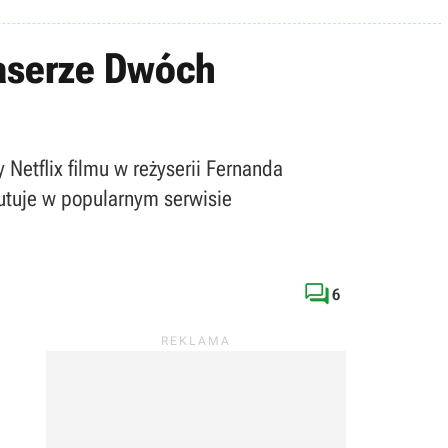
easerze Dwóch
Netflix filmu w reżyserii Fernanda
utuje w popularnym serwisie

6