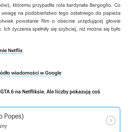
ibów
), któremu przypadła rola kardynała Bergoglio. Co
ali uwagę na podobieństwo tego ostatniego do papieża
ykolwiek powstanie film o obecnie urzędującej głowie
. Ich życzenia spełniły się szybciej, niż można się było
ie Netflix
ródło wiadomości w Google
GTA 6 na Netfliksie. Ale liczby pokazują coś
o Popes)

czny