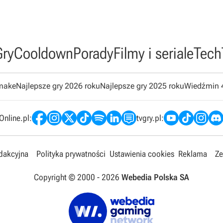
Gry
Cooldown
Porady
Filmy i seriale
Tech
emake
Najlepsze gry 2026 roku
Najlepsze gry 2025 roku
Wiedźmin 
nline.pl:
tvgry.pl:
edakcyjna
Polityka prywatności
Ustawienia cookies
Reklama
Ze
Copyright © 2000 -
2026
Webedia Polska SA