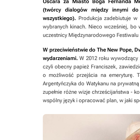
Oscara za
Miasto Boga
Fernanda Mei
(twórcy dialogów między innymi d
wszystkiego
).
Produkcja zadebiutuje w g
wybranych kinach. Nieco wcześniej, bo 
uczestnicy Międzynarodowego Festiwalu
W przeciwieństwie do
The New Pope
,
D
wydarzeniami.
W 2012 roku wywodzący si
czyli obecny papież Franciszek, zawiedzio
o możliwość przejścia na emeryturę. T
Argentyńczyka do Watykanu na prywatną
zupełnie różne wizje chrześcijaństwa - ko
wspólny język i opracować plan, w jaki 