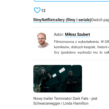

12
filmy
Netflix
trailery (filmy i seriale)
Dwóch pap
Autor:
Miłosz Szubert
Filmoznawca z wykształcenia. W GRY
komiksów, dobrych książek, historii
Gry (podobno wychodzi mu to całki
Kinomana na YouTube.
Nowy trailer Terminator Dark Fate - jest
Schwarzenegger i Linda Hamilton