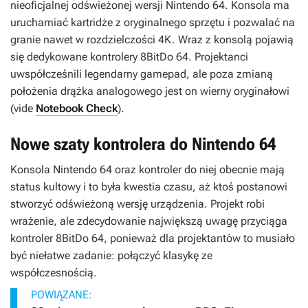
nieoficjalnej odświeżonej wersji Nintendo 64. Konsola ma
uruchamiać kartridże z oryginalnego sprzętu i pozwalać na
granie nawet w rozdzielczości 4K. Wraz z konsolą pojawią
się dedykowane kontrolery 8BitDo 64. Projektanci
uwspółcześnili legendarny gamepad, ale poza zmianą
położenia drążka analogowego jest on wierny oryginałowi
(vide
Notebook Check
).
Nowe szaty kontrolera do Nintendo 64
Konsola Nintendo 64 oraz kontroler do niej obecnie mają
status kultowy i to była kwestia czasu, aż ktoś postanowi
stworzyć odświeżoną wersję urządzenia. Projekt robi
wrażenie, ale zdecydowanie największą uwagę przyciąga
kontroler 8BitDo 64, ponieważ dla projektantów to musiało
być niełatwe zadanie: połączyć klasykę ze
współczesnością.
POWIĄZANE: