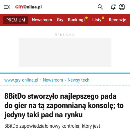




Newsroom
Gry
Rankingi
Listy
Recenzje
PREMIUM
www.gry-online.pl
Newsroom
Newsy tech


8BitDo stworzyło najlepszego pada
do gier na tą zapomnianą konsolę; to
jedyny taki pad na rynku
8BitDo zapowiedziało nowy kontroler, który jest