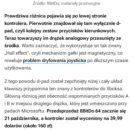
Źródło: 8BitDo; materiały promocyjne
Prawdziwa różnica pojawia się po lewej stronie
kontrolera. Pierwotnie znajdował się tam wyłącznie d-
pad, czyli kolejny zestaw przycisków kierunkowych.
Teraz towarzyszy im drążek analogowy przesunięty ze
środka
. Warto zaznaczyć, że wykorzystuje on tak zwany
„Hall effect”, czyli mechanizm gałki jest magnetyczny, co
niweluje
problem dryfowania joysticka
po dłuższym czasie
użytkowania.
Z tego powodu d-pad został zepchnięty niżej i cały układ
klawiszy przypomina ten znany z kontrolerów do Xboksa.
Główną różnicą jest obecność wspomnianych przycisków A
i B w miejscu drugiego drążka, który jest umieszczony przy
padach Microsoftu.
Przedsprzedaż 8BitDo 64 zacznie się
21 października, a kontroler został wyceniony na 39,99
dolarów (około 160 zł)
.