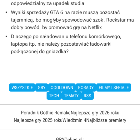
odpowiedzialny za upadek studia
Wyniki sprzedaży GTA 6 na razie muszą pozostać
tajemnicą, bo mogłyby spowodować szok. Rockstar ma
dobry powód, by promować grę na Netflix
Dlaczego po naładowaniu telefonu komórkowego,
laptopa itp. nie należy pozostawiać ładowarki
podłączonej do gniazdka?
WSZYSTKIE
GRY
COOLDOWN
PORADY
FILMY I SERIALE
TECH
TEMATY
RSS
Poradnik Gothic Remake
Najlepsze gry 2026 roku
Najlepsze gry 2025 roku
Wiedźmin 4
Najbliższe premiery
GRYOnline.pl: