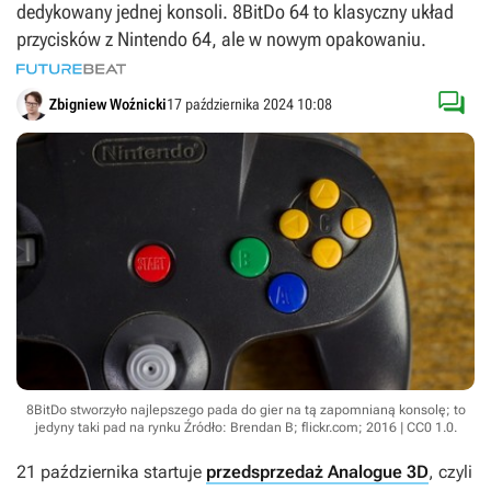
dedykowany jednej konsoli. 8BitDo 64 to klasyczny układ
przycisków z Nintendo 64, ale w nowym opakowaniu.

Zbigniew Woźnicki
17 października 2024 10:08
8BitDo stworzyło najlepszego pada do gier na tą zapomnianą konsolę; to
jedyny taki pad na rynku
Źródło: Brendan B; flickr.com; 2016 | CC0 1.0
.
21 października startuje
przedsprzedaż Analogue 3D
, czyli