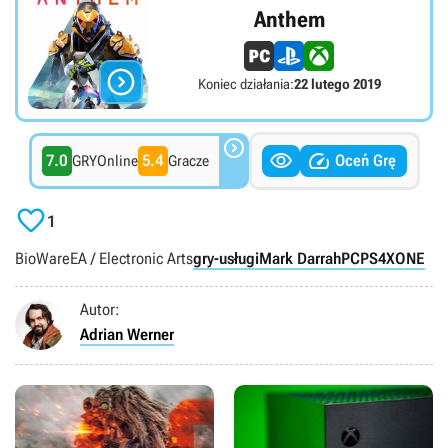
Anthem

Koniec działania:
22 lutego 2019



7.0
5.4
Oceń Grę
GRYOnline
Gracze

1
BioWare
EA / Electronic Arts
gry-usługi
Mark Darrah
PC
PS4
XONE
Autor:
Adrian Werner