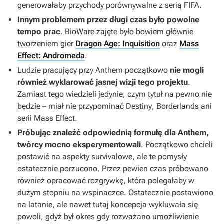
generowałaby przychody porównywalne z serią
FIFA
.
Innym problemem przez długi czas było powolne
tempo prac
. BioWare zajęte było bowiem głównie
tworzeniem gier
Dragon Age: Inquisition
oraz
Mass
Effect: Andromeda
.
Ludzie pracujący przy
Anthem
początkowo
nie mogli
również wyklarować jasnej wizji tego projektu
.
Zamiast tego wiedzieli jedynie, czym tytuł na pewno nie
będzie – miał nie przypominać
Destiny
,
Borderlands
ani
serii
Mass Effect
.
Próbując znaleźć odpowiednią formułę dla
Anthem
,
twórcy mocno eksperymentowali
. Początkowo chcieli
postawić na aspekty survivalowe, ale te pomysły
ostatecznie porzucono. Przez pewien czas próbowano
również opracować rozgrywkę, która polegałaby w
dużym stopniu na wspinaczce. Ostatecznie postawiono
na latanie, ale nawet tutaj koncepcja wykluwała się
powoli, gdyż był okres gdy rozważano umożliwienie