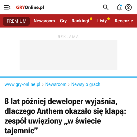




Newsroom
Gry
Rankingi
Listy
Recenzje
PREMIUM
www.gry-online.pl
Newsroom
Newsy o grach


8 lat później deweloper wyjaśnia,
dlaczego Anthem okazało się klapą:
zespół uwięziony „w świecie
tajemnic”