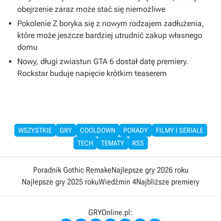
obejrzenie zaraz może stać się niemożliwe
Pokolenie Z boryka się z nowym rodzajem zadłużenia,
które może jeszcze bardziej utrudnić zakup własnego
domu
Nowy, długi zwiastun GTA 6 dostał datę premiery.
Rockstar buduje napięcie krótkim teaserem
WSZYSTKIE
GRY
COOLDOWN
PORADY
FILMY I SERIALE
TECH
TEMATY
RSS
Poradnik Gothic Remake
Najlepsze gry 2026 roku
Najlepsze gry 2025 roku
Wiedźmin 4
Najbliższe premiery
GRYOnline.pl: