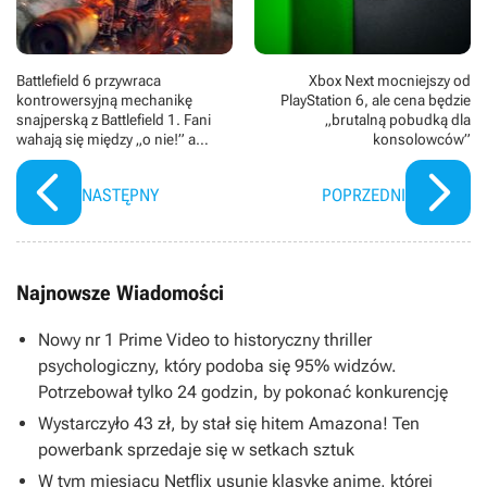
Battlefield 6 przywraca
Xbox Next mocniejszy od
kontrowersyjną mechanikę
PlayStation 6, ale cena będzie
snajperską z Battlefield 1. Fani
„brutalną pobudką dla
wahają się między „o nie!” a
konsolowców”
„juhu!”
NASTĘPNY
POPRZEDNI
Najnowsze Wiadomości
Nowy nr 1 Prime Video to historyczny thriller
psychologiczny, który podoba się 95% widzów.
Potrzebował tylko 24 godzin, by pokonać konkurencję
Wystarczyło 43 zł, by stał się hitem Amazona! Ten
powerbank sprzedaje się w setkach sztuk
W tym miesiącu Netflix usunie klasykę anime, której