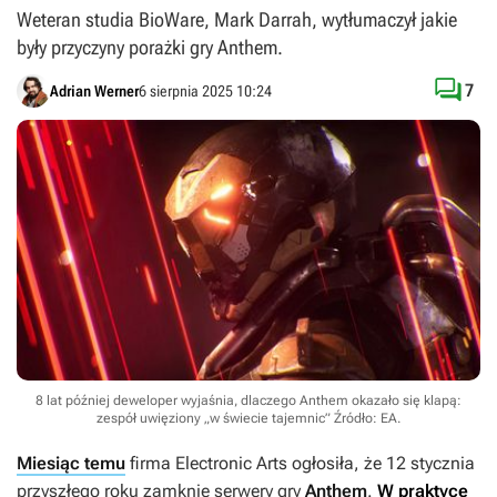
Weteran studia BioWare, Mark Darrah, wytłumaczył jakie
były przyczyny porażki gry Anthem.

7
Adrian Werner
6 sierpnia 2025 10:24
8 lat później deweloper wyjaśnia, dlaczego Anthem okazało się klapą:
zespół uwięziony „w świecie tajemnic”
Źródło: EA
.
Miesiąc temu
firma Electronic Arts ogłosiła, że 12 stycznia
przyszłego roku zamknie serwery gry
Anthem
.
W praktyce