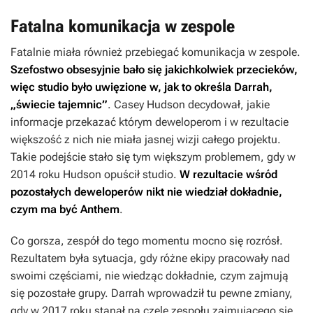
Fatalna komunikacja w zespole
Fatalnie miała również przebiegać komunikacja w zespole.
Szefostwo obsesyjnie bało się jakichkolwiek przecieków,
więc studio było uwięzione w, jak to określa Darrah,
„świecie tajemnic”
. Casey Hudson decydował, jakie
informacje przekazać którym deweloperom i w rezultacie
większość z nich nie miała jasnej wizji całego projektu.
Takie podejście stało się tym większym problemem, gdy w
2014 roku Hudson opuścił studio.
W rezultacie wśród
pozostałych deweloperów nikt nie wiedział dokładnie,
czym ma być
Anthem
.
Co gorsza, zespół do tego momentu mocno się rozrósł.
Rezultatem była sytuacja, gdy różne ekipy pracowały nad
swoimi częściami, nie wiedząc dokładnie, czym zajmują
się pozostałe grupy. Darrah wprowadził tu pewne zmiany,
gdy w 2017 roku stanął na czele zespołu zajmującego się