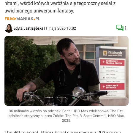
hitami, wśród których wyróżnia się tegoroczny serial z
uwielbianego uniwersum fantasy.

1
Edyta Jastrzębska
11 maja 2026 10:02
36 milionów widzów na odcinek. Serial HBO Max zdeklasował The Pitt i
odniósł historyczny sukces
Źródło: The Pitt, R. Scott Gemmill, HBO Max,
2025
.
The Pitt
to serial, który ukazał się w styczniu 2025 roku i