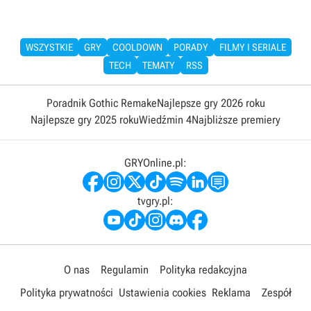
WSZYSTKIE
GRY
COOLDOWN
PORADY
FILMY I SERIALE
TECH
TEMATY
RSS
Poradnik Gothic Remake
Najlepsze gry 2026 roku
Najlepsze gry 2025 roku
Wiedźmin 4
Najbliższe premiery
GRYOnline.pl:
tvgry.pl:
O nas
Regulamin
Polityka redakcyjna
Polityka prywatności
Ustawienia cookies
Reklama
Zespół