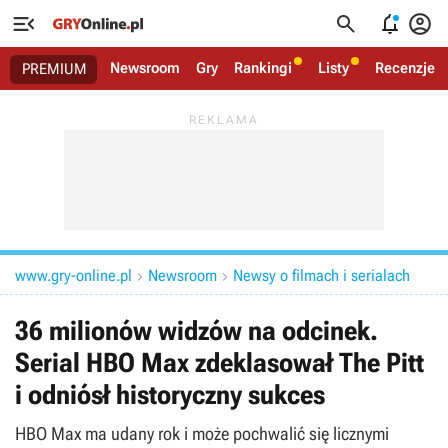




Newsroom
Gry
Rankingi
Listy
Recenzje
PREMIUM
www.gry-online.pl
Newsroom
Newsy o filmach i serialach


36 milionów widzów na odcinek.
Serial HBO Max zdeklasował The Pitt
i odniósł historyczny sukces
HBO Max ma udany rok i może pochwalić się licznymi