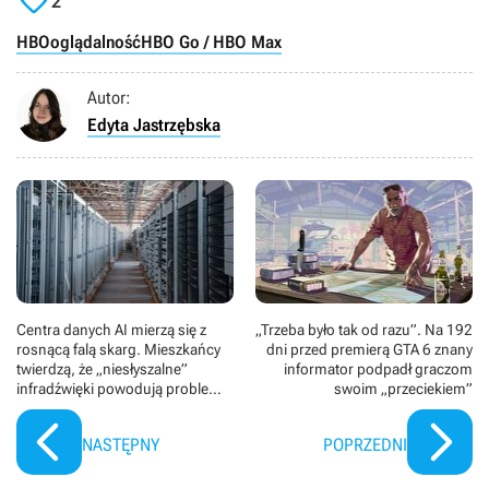

2
HBO
oglądalność
HBO Go / HBO Max
Autor:
Edyta Jastrzębska
Centra danych AI mierzą się z
„Trzeba było tak od razu”. Na 192
rosnącą falą skarg. Mieszkańcy
dni przed premierą GTA 6 znany
twierdzą, że „niesłyszalne”
informator podpadł graczom
infradźwięki powodują problemy
swoim „przeciekiem”
zdrowotne, a przepisy chronią
branżowych gigantów
NASTĘPNY
POPRZEDNI