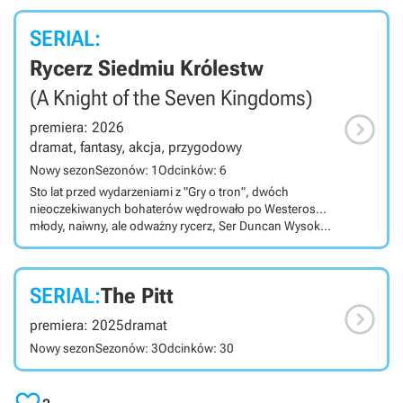
SERIAL:
Rycerz Siedmiu Królestw
(A Knight of the Seven Kingdoms)

premiera: 2026
dramat, fantasy, akcja, przygodowy
Nowy sezon
Sezonów: 1
Odcinków: 6
Sto lat przed wydarzeniami z "Gry o tron", dwóch
nieoczekiwanych bohaterów wędrowało po Westeros...
młody, naiwny, ale odważny rycerz, Ser Duncan Wysoki, i
jego drobny giermek, Egg. W czasach, gdy linia
Targaryenów wciąż zajmuje Żelazny Tron, a pamięć o
ostatnim smoku nie zniknęła jeszcze z pamięci, na tych
SERIAL:
The Pitt
nieprawdopodobnych i wyjątkowych przyjaciół czekają

wielkie losy, potężni wrogowie i niebezpieczne wyczyny.
premiera: 2025
dramat
Nowy sezon
Sezonów: 3
Odcinków: 30