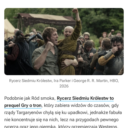
Rycerz Siedmiu Królestw, Ira Parker i George R. R. Martin, HBO,
2026
Podobnie jak
Ród smoka
,
Rycerz Siedmiu Królestw to
prequel Gry o tron
, który zabiera widzów do czasów, gdy
rządy Targaryenów chylą się ku upadkowi, jednakże fabuła
nie koncentruje się na nich, lecz na przygodach pewnego
rycerza oraz jego giermka, którzy przemierzają Westeros.