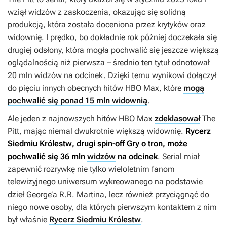
wziął widzów z zaskoczenia, okazując się solidną
produkcją, która została doceniona przez krytyków oraz
widownię. I prędko, bo dokładnie rok później doczekała się
drugiej odsłony, która mogła pochwalić się jeszcze większą
oglądalnością niż pierwsza – średnio ten tytuł odnotował
20 mln widzów na odcinek. Dzięki temu wynikowi dołączył
do pięciu innych obecnych hitów HBO Max, które
mogą
pochwalić się ponad 15 mln widownią
.
Ale jeden z najnowszych hitów HBO Max
zdeklasował
The
Pitt
, mając niemal dwukrotnie większą widownię.
Rycerz
Siedmiu Królestw
, drugi spin-off
Gry o tron
, może
pochwalić się 36 mln
widzów
na odcinek
. Serial miał
zapewnić rozrywkę nie tylko wieloletnim fanom
telewizyjnego uniwersum wykreowanego na podstawie
dzieł George’a R.R. Martina, lecz również przyciągnąć do
niego nowe osoby, dla których pierwszym kontaktem z nim
był właśnie
Rycerz Siedmiu Królestw
.